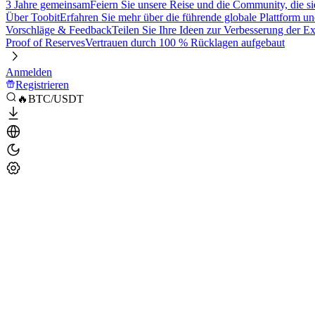
3 Jahre gemeinsam
Feiern Sie unsere Reise und die Community, die si
Über Toobit
Erfahren Sie mehr über die führende globale Plattform un
Vorschläge & Feedback
Teilen Sie Ihre Ideen zur Verbesserung der 
Proof of Reserves
Vertrauen durch 100 % Rücklagen aufgebaut
Anmelden
Registrieren
🔥BTC/USDT