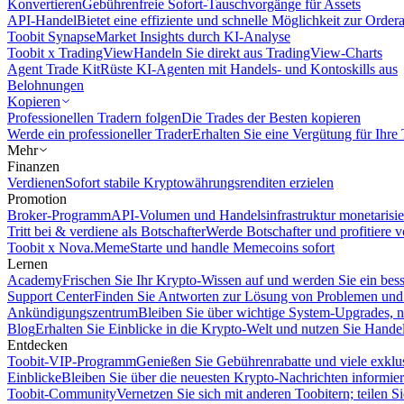
Konvertieren
Gebührenfreie Sofort-Tauschvorgänge für Assets
API-Handel
Bietet eine effiziente und schnelle Möglichkeit zur Orde
Toobit Synapse
Market Insights durch KI-Analyse
Toobit x TradingView
Handeln Sie direkt aus TradingView-Charts
Agent Trade Kit
Rüste KI-Agenten mit Handels- und Kontoskills aus
Belohnungen
Kopieren
Professionellen Tradern folgen
Die Trades der Besten kopieren
Werde ein professioneller Trader
Erhalten Sie eine Vergütung für Ihre
Mehr
Finanzen
Verdienen
Sofort stabile Kryptowährungsrenditen erzielen
Promotion
Broker-Programm
API-Volumen und Handelsinfrastruktur monetarisie
Tritt bei & verdiene als Botschafter
Werde Botschafter und profitiere vo
Toobit x Nova.Meme
Starte und handle Memecoins sofort
Lernen
Academy
Frischen Sie Ihr Krypto-Wissen auf und werden Sie ein bess
Support Center
Finden Sie Antworten zur Lösung von Problemen und n
Ankündigungszentrum
Bleiben Sie über wichtige System-Upgrades, 
Blog
Erhalten Sie Einblicke in die Krypto-Welt und nutzen Sie Hande
Entdecken
Toobit-VIP-Programm
Genießen Sie Gebührenrabatte und viele exkl
Einblicke
Bleiben Sie über die neuesten Krypto-Nachrichten informier
Toobit-Community
Vernetzen Sie sich mit anderen Toobitern; teilen