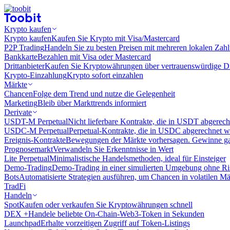
Krypto kaufen
Krypto kaufen
Kaufen Sie Krypto mit Visa/Mastercard
P2P Trading
Handeln Sie zu besten Preisen mit mehreren lokalen Zah
Bankkarte
Bezahlen mit Visa oder Mastercard
Drittanbieter
Kaufen Sie Kryptowährungen über vertrauenswürdige Drit
Krypto-Einzahlung
Krypto sofort einzahlen
Märkte
Chancen
Folge dem Trend und nutze die Gelegenheit
Marketing
Bleib über Markttrends informiert
Derivate
USDT-M Perpetual
Nicht lieferbare Kontrakte, die in USDT abgerec
USDC-M Perpetual
Perpetual-Kontrakte, die in USDC abgerechnet 
Ereignis-Kontrakte
Bewegungen der Märkte vorhersagen. Gewinne gan
Prognosemarkt
Verwandeln Sie Erkenntnisse in Wert
Lite Perpetual
Minimalistische Handelsmethoden, ideal für Einsteiger
Demo-Trading
Demo-Trading in einer simulierten Umgebung ohne Ri
Bots
Automatisierte Strategien ausführen, um Chancen in volatilen M
TradFi
Handeln
Spot
Kaufen oder verkaufen Sie Kryptowährungen schnell
DEX +
Handele beliebte On-Chain-Web3-Token in Sekunden
Launchpad
Erhalte vorzeitigen Zugriff auf Token-Listings