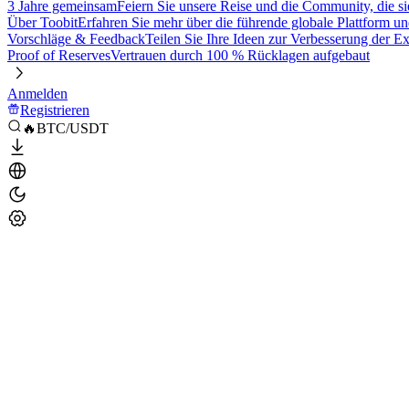
3 Jahre gemeinsam
Feiern Sie unsere Reise und die Community, die si
Über Toobit
Erfahren Sie mehr über die führende globale Plattform un
Vorschläge & Feedback
Teilen Sie Ihre Ideen zur Verbesserung der 
Proof of Reserves
Vertrauen durch 100 % Rücklagen aufgebaut
Anmelden
Registrieren
🔥BTC/USDT