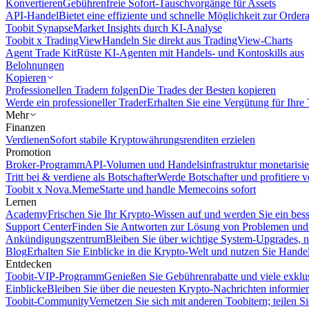
Konvertieren
Gebührenfreie Sofort-Tauschvorgänge für Assets
API-Handel
Bietet eine effiziente und schnelle Möglichkeit zur Orde
Toobit Synapse
Market Insights durch KI-Analyse
Toobit x TradingView
Handeln Sie direkt aus TradingView-Charts
Agent Trade Kit
Rüste KI-Agenten mit Handels- und Kontoskills aus
Belohnungen
Kopieren
Professionellen Tradern folgen
Die Trades der Besten kopieren
Werde ein professioneller Trader
Erhalten Sie eine Vergütung für Ihre
Mehr
Finanzen
Verdienen
Sofort stabile Kryptowährungsrenditen erzielen
Promotion
Broker-Programm
API-Volumen und Handelsinfrastruktur monetarisie
Tritt bei & verdiene als Botschafter
Werde Botschafter und profitiere vo
Toobit x Nova.Meme
Starte und handle Memecoins sofort
Lernen
Academy
Frischen Sie Ihr Krypto-Wissen auf und werden Sie ein bess
Support Center
Finden Sie Antworten zur Lösung von Problemen und n
Ankündigungszentrum
Bleiben Sie über wichtige System-Upgrades, 
Blog
Erhalten Sie Einblicke in die Krypto-Welt und nutzen Sie Hande
Entdecken
Toobit-VIP-Programm
Genießen Sie Gebührenrabatte und viele exkl
Einblicke
Bleiben Sie über die neuesten Krypto-Nachrichten informier
Toobit-Community
Vernetzen Sie sich mit anderen Toobitern; teilen