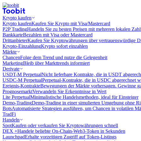
Krypto kaufen
Krypto kaufen
Kaufen Sie Krypto mit Visa/Mastercard
P2P Trading
Handeln Sie zu besten Preisen mit mehreren lokalen Zah
Bankkarte
Bezahlen mit Visa oder Mastercard
Drittanbieter
Kaufen Sie Kryptowährungen über vertrauenswürdige Drit
Krypto-Einzahlung
Krypto sofort einzahlen
Märkte
Chancen
Folge dem Trend und nutze die Gelegenheit
Marketing
Bleib über Markttrends informiert
Derivate
USDT-M Perpetual
Nicht lieferbare Kontrakte, die in USDT abgerec
USDC-M Perpetual
Perpetual-Kontrakte, die in USDC abgerechnet 
Ereignis-Kontrakte
Bewegungen der Märkte vorhersagen. Gewinne gan
Prognosemarkt
Verwandeln Sie Erkenntnisse in Wert
Lite Perpetual
Minimalistische Handelsmethoden, ideal für Einsteiger
Demo-Trading
Demo-Trading in einer simulierten Umgebung ohne Ri
Bots
Automatisierte Strategien ausführen, um Chancen in volatilen M
TradFi
Handeln
Spot
Kaufen oder verkaufen Sie Kryptowährungen schnell
DEX +
Handele beliebte On-Chain-Web3-Token in Sekunden
Launchpad
Erhalte vorzeitigen Zugriff auf Token-Listings