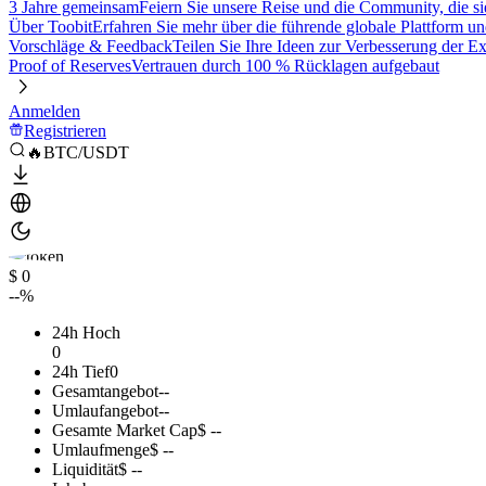
3 Jahre gemeinsam
Feiern Sie unsere Reise und die Community, die si
Über Toobit
Erfahren Sie mehr über die führende globale Plattform un
Vorschläge & Feedback
Teilen Sie Ihre Ideen zur Verbesserung der 
Proof of Reserves
Vertrauen durch 100 % Rücklagen aufgebaut
Anmelden
Registrieren
🔥BTC/USDT
$ 0
--%
24h Hoch
0
24h Tief
0
Gesamtangebot
--
Umlaufangebot
--
Gesamte Market Cap
$ --
Umlaufmenge
$ --
Liquidität
$ --