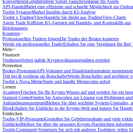
Konvertieren
Gebührenfreie Sofort-Tauschvorgänge für Assets
API-Handel
Bietet eine effiziente und schnelle Möglichkeit zur Orde
Toobit Synapse
Market Insights durch KI-Analyse
Toobit x TradingView
Handeln Sie direkt aus TradingView-Charts
Agent Trade Kit
Rüste KI-Agenten mit Handels- und Kontoskills aus
Belohnungen
Kopieren
Professionellen Tradern folgen
Die Trades der Besten kopieren
Werde ein professioneller Trader
Erhalten Sie eine Vergütung für Ihre
Mehr
Finanzen
Verdienen
Sofort stabile Kryptowährungsrenditen erzielen
Promotion
Broker-Programm
API-Volumen und Handelsinfrastruktur monetarisie
Tritt bei & verdiene als Botschafter
Werde Botschafter und profitiere vo
Toobit x Nova.Meme
Starte und handle Memecoins sofort
Lernen
Academy
Frischen Sie Ihr Krypto-Wissen auf und werden Sie ein bess
Support Center
Finden Sie Antworten zur Lösung von Problemen und n
Ankündigungszentrum
Bleiben Sie über wichtige System-Upgrades, 
Blog
Erhalten Sie Einblicke in die Krypto-Welt und nutzen Sie Hande
Entdecken
Toobit-VIP-Programm
Genießen Sie Gebührenrabatte und viele exkl
Einblicke
Bleiben Sie über die neuesten Krypto-Nachrichten informier
Toobit-Community
Vernetzen Sie sich mit anderen Toobitern; teilen