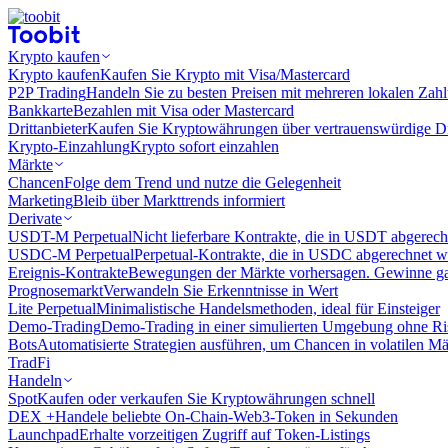
Krypto kaufen
Krypto kaufen
Kaufen Sie Krypto mit Visa/Mastercard
P2P Trading
Handeln Sie zu besten Preisen mit mehreren lokalen Zah
Bankkarte
Bezahlen mit Visa oder Mastercard
Drittanbieter
Kaufen Sie Kryptowährungen über vertrauenswürdige Drit
Krypto-Einzahlung
Krypto sofort einzahlen
Märkte
Chancen
Folge dem Trend und nutze die Gelegenheit
Marketing
Bleib über Markttrends informiert
Derivate
USDT-M Perpetual
Nicht lieferbare Kontrakte, die in USDT abgerec
USDC-M Perpetual
Perpetual-Kontrakte, die in USDC abgerechnet 
Ereignis-Kontrakte
Bewegungen der Märkte vorhersagen. Gewinne gan
Prognosemarkt
Verwandeln Sie Erkenntnisse in Wert
Lite Perpetual
Minimalistische Handelsmethoden, ideal für Einsteiger
Demo-Trading
Demo-Trading in einer simulierten Umgebung ohne Ri
Bots
Automatisierte Strategien ausführen, um Chancen in volatilen M
TradFi
Handeln
Spot
Kaufen oder verkaufen Sie Kryptowährungen schnell
DEX +
Handele beliebte On-Chain-Web3-Token in Sekunden
Launchpad
Erhalte vorzeitigen Zugriff auf Token-Listings