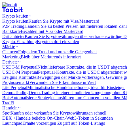
Krypto kaufen
Krypto kaufen
Kaufen Sie Krypto mit Visa/Mastercard
P2P Trading
Handeln Sie zu besten Preisen mit mehreren lokalen Zah
Bankkarte
Bezahlen mit Visa oder Mastercard
Drittanbieter
Kaufen Sie Kryptowährungen über vertrauenswürdige Drit
Krypto-Einzahlung
Krypto sofort einzahlen
Märkte
Chancen
Folge dem Trend und nutze die Gelegenheit
Marketing
Bleib über Markttrends informiert
Derivate
USDT-M Perpetual
Nicht lieferbare Kontrakte, die in USDT abgerec
USDC-M Perpetual
Perpetual-Kontrakte, die in USDC abgerechnet 
Ereignis-Kontrakte
Bewegungen der Märkte vorhersagen. Gewinne gan
Prognosemarkt
Verwandeln Sie Erkenntnisse in Wert
Lite Perpetual
Minimalistische Handelsmethoden, ideal für Einsteiger
Demo-Trading
Demo-Trading in einer simulierten Umgebung ohne Ri
Bots
Automatisierte Strategien ausführen, um Chancen in volatilen M
TradFi
Handeln
Spot
Kaufen oder verkaufen Sie Kryptowährungen schnell
DEX +
Handele beliebte On-Chain-Web3-Token in Sekunden
Launchpad
Erhalte vorzeitigen Zugriff auf Token-Listings