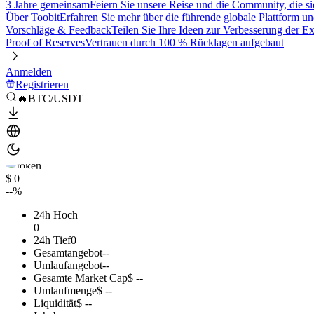
3 Jahre gemeinsam
Feiern Sie unsere Reise und die Community, die si
Über Toobit
Erfahren Sie mehr über die führende globale Plattform un
Vorschläge & Feedback
Teilen Sie Ihre Ideen zur Verbesserung der 
Proof of Reserves
Vertrauen durch 100 % Rücklagen aufgebaut
Anmelden
Registrieren
🔥BTC/USDT
$ 0
--%
24h Hoch
0
24h Tief
0
Gesamtangebot
--
Umlaufangebot
--
Gesamte Market Cap
$ --
Umlaufmenge
$ --
Liquidität
$ --