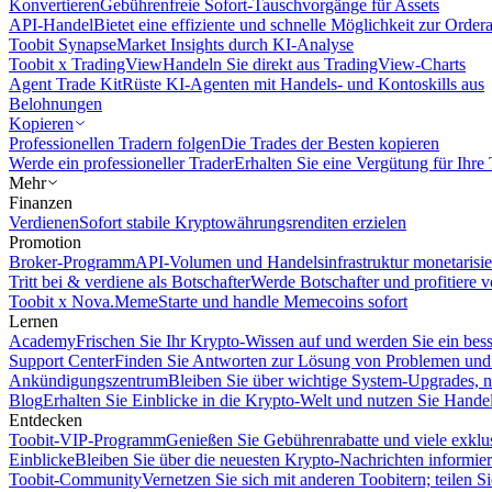
Konvertieren
Gebührenfreie Sofort-Tauschvorgänge für Assets
API-Handel
Bietet eine effiziente und schnelle Möglichkeit zur Orde
Toobit Synapse
Market Insights durch KI-Analyse
Toobit x TradingView
Handeln Sie direkt aus TradingView-Charts
Agent Trade Kit
Rüste KI-Agenten mit Handels- und Kontoskills aus
Belohnungen
Kopieren
Professionellen Tradern folgen
Die Trades der Besten kopieren
Werde ein professioneller Trader
Erhalten Sie eine Vergütung für Ihre
Mehr
Finanzen
Verdienen
Sofort stabile Kryptowährungsrenditen erzielen
Promotion
Broker-Programm
API-Volumen und Handelsinfrastruktur monetarisie
Tritt bei & verdiene als Botschafter
Werde Botschafter und profitiere vo
Toobit x Nova.Meme
Starte und handle Memecoins sofort
Lernen
Academy
Frischen Sie Ihr Krypto-Wissen auf und werden Sie ein bess
Support Center
Finden Sie Antworten zur Lösung von Problemen und n
Ankündigungszentrum
Bleiben Sie über wichtige System-Upgrades, 
Blog
Erhalten Sie Einblicke in die Krypto-Welt und nutzen Sie Hande
Entdecken
Toobit-VIP-Programm
Genießen Sie Gebührenrabatte und viele exkl
Einblicke
Bleiben Sie über die neuesten Krypto-Nachrichten informier
Toobit-Community
Vernetzen Sie sich mit anderen Toobitern; teilen