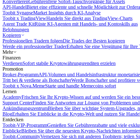
Konvertieren
Gebührenfreie Sofort-Tauschvorgänge für Assets
API-Handel
Bietet eine effiziente und schnelle Möglichkeit zur Orde
Toobit Synapse
Market Insights durch KI-Analyse
Toobit x TradingView
Handeln Sie direkt aus TradingView-Charts
Agent Trade Kit
Rüste KI-Agenten mit Handels- und Kontoskills aus
Belohnungen
Kopieren
Professionellen Tradern folgen
Die Trades der Besten kopieren
Werde ein professioneller Trader
Erhalten Sie eine Vergütung für Ihre
Mehr
Finanzen
Verdienen
Sofort stabile Kryptowährungsrenditen erzielen
Promotion
Broker-Programm
API-Volumen und Handelsinfrastruktur monetarisie
Tritt bei & verdiene als Botschafter
Werde Botschafter und profitiere vo
Toobit x Nova.Meme
Starte und handle Memecoins sofort
Lernen
Academy
Frischen Sie Ihr Krypto-Wissen auf und werden Sie ein bess
Support Center
Finden Sie Antworten zur Lösung von Problemen und n
Ankündigungszentrum
Bleiben Sie über wichtige System-Upgrades, 
Blog
Erhalten Sie Einblicke in die Krypto-Welt und nutzen Sie Hande
Entdecken
Toobit-VIP-Programm
Genießen Sie Gebührenrabatte und viele exkl
Einblicke
Bleiben Sie über die neuesten Krypto-Nachrichten informier
Toobit-Community
Vernetzen Sie sich mit anderen Toobitern; teilen