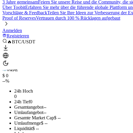
3 Jahre gemeinsam
Feiern Sie unsere Reise und die Community, die si
Über Toobit
Erfahren Sie mehr über die führende globale Plattform un
Vorschläge & Feedback
Teilen Sie Ihre Ideen zur Verbesserung der 
Proof of Reserves
Vertrauen durch 100 % Rücklagen aufgebaut
Anmelden
Registrieren
🔥BTC/USDT
$ 0
--%
24h Hoch
0
24h Tief
0
Gesamtangebot
--
Umlaufangebot
--
Gesamte Market Cap
$ --
Umlaufmenge
$ --
Liquidität
$ --