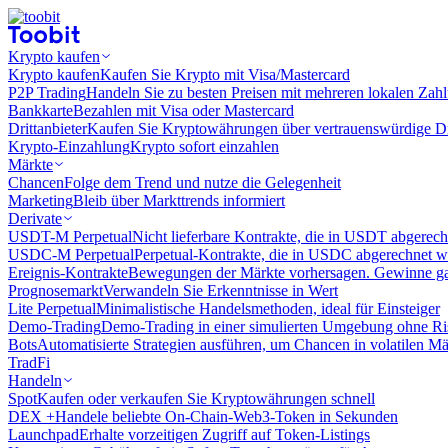
Krypto kaufen
Krypto kaufen
Kaufen Sie Krypto mit Visa/Mastercard
P2P Trading
Handeln Sie zu besten Preisen mit mehreren lokalen Zah
Bankkarte
Bezahlen mit Visa oder Mastercard
Drittanbieter
Kaufen Sie Kryptowährungen über vertrauenswürdige Drit
Krypto-Einzahlung
Krypto sofort einzahlen
Märkte
Chancen
Folge dem Trend und nutze die Gelegenheit
Marketing
Bleib über Markttrends informiert
Derivate
USDT-M Perpetual
Nicht lieferbare Kontrakte, die in USDT abgerec
USDC-M Perpetual
Perpetual-Kontrakte, die in USDC abgerechnet 
Ereignis-Kontrakte
Bewegungen der Märkte vorhersagen. Gewinne gan
Prognosemarkt
Verwandeln Sie Erkenntnisse in Wert
Lite Perpetual
Minimalistische Handelsmethoden, ideal für Einsteiger
Demo-Trading
Demo-Trading in einer simulierten Umgebung ohne Ri
Bots
Automatisierte Strategien ausführen, um Chancen in volatilen M
TradFi
Handeln
Spot
Kaufen oder verkaufen Sie Kryptowährungen schnell
DEX +
Handele beliebte On-Chain-Web3-Token in Sekunden
Launchpad
Erhalte vorzeitigen Zugriff auf Token-Listings