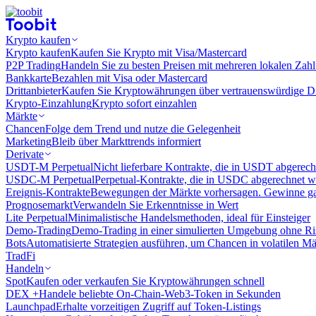
Krypto kaufen
Krypto kaufen
Kaufen Sie Krypto mit Visa/Mastercard
P2P Trading
Handeln Sie zu besten Preisen mit mehreren lokalen Zah
Bankkarte
Bezahlen mit Visa oder Mastercard
Drittanbieter
Kaufen Sie Kryptowährungen über vertrauenswürdige Drit
Krypto-Einzahlung
Krypto sofort einzahlen
Märkte
Chancen
Folge dem Trend und nutze die Gelegenheit
Marketing
Bleib über Markttrends informiert
Derivate
USDT-M Perpetual
Nicht lieferbare Kontrakte, die in USDT abgerec
USDC-M Perpetual
Perpetual-Kontrakte, die in USDC abgerechnet 
Ereignis-Kontrakte
Bewegungen der Märkte vorhersagen. Gewinne gan
Prognosemarkt
Verwandeln Sie Erkenntnisse in Wert
Lite Perpetual
Minimalistische Handelsmethoden, ideal für Einsteiger
Demo-Trading
Demo-Trading in einer simulierten Umgebung ohne Ri
Bots
Automatisierte Strategien ausführen, um Chancen in volatilen M
TradFi
Handeln
Spot
Kaufen oder verkaufen Sie Kryptowährungen schnell
DEX +
Handele beliebte On-Chain-Web3-Token in Sekunden
Launchpad
Erhalte vorzeitigen Zugriff auf Token-Listings