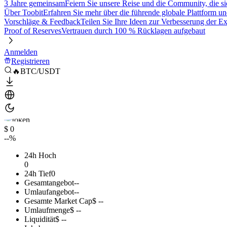
3 Jahre gemeinsam
Feiern Sie unsere Reise und die Community, die si
Über Toobit
Erfahren Sie mehr über die führende globale Plattform un
Vorschläge & Feedback
Teilen Sie Ihre Ideen zur Verbesserung der 
Proof of Reserves
Vertrauen durch 100 % Rücklagen aufgebaut
Anmelden
Registrieren
🔥BTC/USDT
$ 0
--%
24h Hoch
0
24h Tief
0
Gesamtangebot
--
Umlaufangebot
--
Gesamte Market Cap
$ --
Umlaufmenge
$ --
Liquidität
$ --