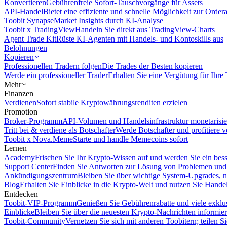
Konvertieren
Gebührenfreie Sofort-Tauschvorgänge für Assets
API-Handel
Bietet eine effiziente und schnelle Möglichkeit zur Orde
Toobit Synapse
Market Insights durch KI-Analyse
Toobit x TradingView
Handeln Sie direkt aus TradingView-Charts
Agent Trade Kit
Rüste KI-Agenten mit Handels- und Kontoskills aus
Belohnungen
Kopieren
Professionellen Tradern folgen
Die Trades der Besten kopieren
Werde ein professioneller Trader
Erhalten Sie eine Vergütung für Ihre
Mehr
Finanzen
Verdienen
Sofort stabile Kryptowährungsrenditen erzielen
Promotion
Broker-Programm
API-Volumen und Handelsinfrastruktur monetarisie
Tritt bei & verdiene als Botschafter
Werde Botschafter und profitiere vo
Toobit x Nova.Meme
Starte und handle Memecoins sofort
Lernen
Academy
Frischen Sie Ihr Krypto-Wissen auf und werden Sie ein bess
Support Center
Finden Sie Antworten zur Lösung von Problemen und n
Ankündigungszentrum
Bleiben Sie über wichtige System-Upgrades, 
Blog
Erhalten Sie Einblicke in die Krypto-Welt und nutzen Sie Hande
Entdecken
Toobit-VIP-Programm
Genießen Sie Gebührenrabatte und viele exkl
Einblicke
Bleiben Sie über die neuesten Krypto-Nachrichten informier
Toobit-Community
Vernetzen Sie sich mit anderen Toobitern; teilen