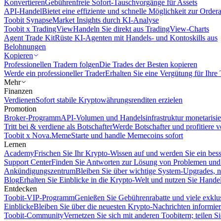
Konvertieren
Gebührenfreie Sofort-Tauschvorgänge für Assets
API-Handel
Bietet eine effiziente und schnelle Möglichkeit zur Orde
Toobit Synapse
Market Insights durch KI-Analyse
Toobit x TradingView
Handeln Sie direkt aus TradingView-Charts
Agent Trade Kit
Rüste KI-Agenten mit Handels- und Kontoskills aus
Belohnungen
Kopieren
Professionellen Tradern folgen
Die Trades der Besten kopieren
Werde ein professioneller Trader
Erhalten Sie eine Vergütung für Ihre
Mehr
Finanzen
Verdienen
Sofort stabile Kryptowährungsrenditen erzielen
Promotion
Broker-Programm
API-Volumen und Handelsinfrastruktur monetarisie
Tritt bei & verdiene als Botschafter
Werde Botschafter und profitiere vo
Toobit x Nova.Meme
Starte und handle Memecoins sofort
Lernen
Academy
Frischen Sie Ihr Krypto-Wissen auf und werden Sie ein bess
Support Center
Finden Sie Antworten zur Lösung von Problemen und n
Ankündigungszentrum
Bleiben Sie über wichtige System-Upgrades, 
Blog
Erhalten Sie Einblicke in die Krypto-Welt und nutzen Sie Hande
Entdecken
Toobit-VIP-Programm
Genießen Sie Gebührenrabatte und viele exkl
Einblicke
Bleiben Sie über die neuesten Krypto-Nachrichten informier
Toobit-Community
Vernetzen Sie sich mit anderen Toobitern; teilen