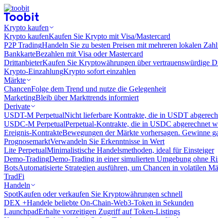
Krypto kaufen
Krypto kaufen
Kaufen Sie Krypto mit Visa/Mastercard
P2P Trading
Handeln Sie zu besten Preisen mit mehreren lokalen Zah
Bankkarte
Bezahlen mit Visa oder Mastercard
Drittanbieter
Kaufen Sie Kryptowährungen über vertrauenswürdige Drit
Krypto-Einzahlung
Krypto sofort einzahlen
Märkte
Chancen
Folge dem Trend und nutze die Gelegenheit
Marketing
Bleib über Markttrends informiert
Derivate
USDT-M Perpetual
Nicht lieferbare Kontrakte, die in USDT abgerec
USDC-M Perpetual
Perpetual-Kontrakte, die in USDC abgerechnet 
Ereignis-Kontrakte
Bewegungen der Märkte vorhersagen. Gewinne gan
Prognosemarkt
Verwandeln Sie Erkenntnisse in Wert
Lite Perpetual
Minimalistische Handelsmethoden, ideal für Einsteiger
Demo-Trading
Demo-Trading in einer simulierten Umgebung ohne Ri
Bots
Automatisierte Strategien ausführen, um Chancen in volatilen M
TradFi
Handeln
Spot
Kaufen oder verkaufen Sie Kryptowährungen schnell
DEX +
Handele beliebte On-Chain-Web3-Token in Sekunden
Launchpad
Erhalte vorzeitigen Zugriff auf Token-Listings