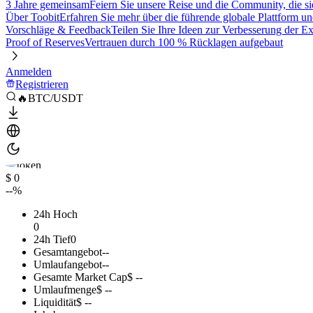
3 Jahre gemeinsam
Feiern Sie unsere Reise und die Community, die si
Über Toobit
Erfahren Sie mehr über die führende globale Plattform un
Vorschläge & Feedback
Teilen Sie Ihre Ideen zur Verbesserung der 
Proof of Reserves
Vertrauen durch 100 % Rücklagen aufgebaut
Anmelden
Registrieren
🔥BTC/USDT
$ 0
--%
24h Hoch
0
24h Tief
0
Gesamtangebot
--
Umlaufangebot
--
Gesamte Market Cap
$ --
Umlaufmenge
$ --
Liquidität
$ --