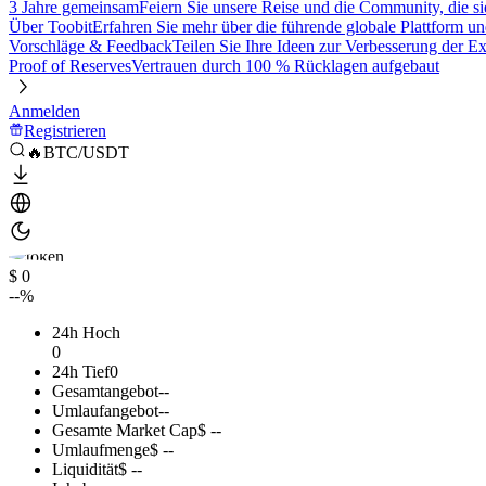
3 Jahre gemeinsam
Feiern Sie unsere Reise und die Community, die si
Über Toobit
Erfahren Sie mehr über die führende globale Plattform un
Vorschläge & Feedback
Teilen Sie Ihre Ideen zur Verbesserung der 
Proof of Reserves
Vertrauen durch 100 % Rücklagen aufgebaut
Anmelden
Registrieren
🔥BTC/USDT
$ 0
--%
24h Hoch
0
24h Tief
0
Gesamtangebot
--
Umlaufangebot
--
Gesamte Market Cap
$ --
Umlaufmenge
$ --
Liquidität
$ --