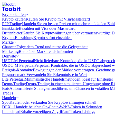
Krypto kaufen
Krypto kaufen
Kaufen Sie Krypto mit Visa/Mastercard
P2P Trading
Handeln Sie zu besten Preisen mit mehreren lokalen Zah
Bankkarte
Bezahlen mit Visa oder Mastercard
Drittanbieter
Kaufen Sie Kryptowährungen über vertrauenswürdige Drit
Krypto-Einzahlung
Krypto sofort einzahlen
Märkte
Chancen
Folge dem Trend und nutze die Gelegenheit
Marketing
Bleib über Markttrends informiert
Derivate
USDT-M Perpetual
Nicht lieferbare Kontrakte, die in USDT abgerec
USDC-M Perpetual
Perpetual-Kontrakte, die in USDC abgerechnet 
Ereignis-Kontrakte
Bewegungen der Märkte vorhersagen. Gewinne gan
Prognosemarkt
Verwandeln Sie Erkenntnisse in Wert
Lite Perpetual
Minimalistische Handelsmethoden, ideal für Einsteiger
Demo-Trading
Demo-Trading in einer simulierten Umgebung ohne Ri
Bots
Automatisierte Strategien ausführen, um Chancen in volatilen M
TradFi
Handeln
Spot
Kaufen oder verkaufen Sie Kryptowährungen schnell
DEX +
Handele beliebte On-Chain-Web3-Token in Sekunden
Launchpad
Erhalte vorzeitigen Zugriff auf Token-Listings