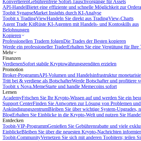
Konvertieren
Gebührenfreie Sofort-Tauschvorgänge für Assets
API-Handel
Bietet eine effiziente und schnelle Möglichkeit zur Orde
Toobit Synapse
Market Insights durch KI-Analyse
Toobit x TradingView
Handeln Sie direkt aus TradingView-Charts
Agent Trade Kit
Rüste KI-Agenten mit Handels- und Kontoskills aus
Belohnungen
Kopieren
Professionellen Tradern folgen
Die Trades der Besten kopieren
Werde ein professioneller Trader
Erhalten Sie eine Vergütung für Ihre
Mehr
Finanzen
Verdienen
Sofort stabile Kryptowährungsrenditen erzielen
Promotion
Broker-Programm
API-Volumen und Handelsinfrastruktur monetarisie
Tritt bei & verdiene als Botschafter
Werde Botschafter und profitiere vo
Toobit x Nova.Meme
Starte und handle Memecoins sofort
Lernen
Academy
Frischen Sie Ihr Krypto-Wissen auf und werden Sie ein bess
Support Center
Finden Sie Antworten zur Lösung von Problemen und n
Ankündigungszentrum
Bleiben Sie über wichtige System-Upgrades, 
Blog
Erhalten Sie Einblicke in die Krypto-Welt und nutzen Sie Hande
Entdecken
Toobit-VIP-Programm
Genießen Sie Gebührenrabatte und viele exkl
Einblicke
Bleiben Sie über die neuesten Krypto-Nachrichten informier
Toobit-Community
Vernetzen Sie sich mit anderen Toobitern; teilen