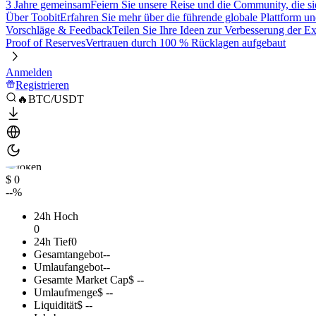
3 Jahre gemeinsam
Feiern Sie unsere Reise und die Community, die si
Über Toobit
Erfahren Sie mehr über die führende globale Plattform un
Vorschläge & Feedback
Teilen Sie Ihre Ideen zur Verbesserung der 
Proof of Reserves
Vertrauen durch 100 % Rücklagen aufgebaut
Anmelden
Registrieren
🔥BTC/USDT
$ 0
--%
24h Hoch
0
24h Tief
0
Gesamtangebot
--
Umlaufangebot
--
Gesamte Market Cap
$ --
Umlaufmenge
$ --
Liquidität
$ --