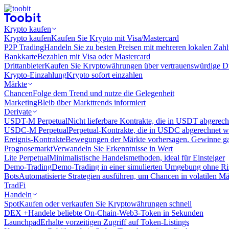
Krypto kaufen
Krypto kaufen
Kaufen Sie Krypto mit Visa/Mastercard
P2P Trading
Handeln Sie zu besten Preisen mit mehreren lokalen Zah
Bankkarte
Bezahlen mit Visa oder Mastercard
Drittanbieter
Kaufen Sie Kryptowährungen über vertrauenswürdige Drit
Krypto-Einzahlung
Krypto sofort einzahlen
Märkte
Chancen
Folge dem Trend und nutze die Gelegenheit
Marketing
Bleib über Markttrends informiert
Derivate
USDT-M Perpetual
Nicht lieferbare Kontrakte, die in USDT abgerec
USDC-M Perpetual
Perpetual-Kontrakte, die in USDC abgerechnet 
Ereignis-Kontrakte
Bewegungen der Märkte vorhersagen. Gewinne gan
Prognosemarkt
Verwandeln Sie Erkenntnisse in Wert
Lite Perpetual
Minimalistische Handelsmethoden, ideal für Einsteiger
Demo-Trading
Demo-Trading in einer simulierten Umgebung ohne Ri
Bots
Automatisierte Strategien ausführen, um Chancen in volatilen M
TradFi
Handeln
Spot
Kaufen oder verkaufen Sie Kryptowährungen schnell
DEX +
Handele beliebte On-Chain-Web3-Token in Sekunden
Launchpad
Erhalte vorzeitigen Zugriff auf Token-Listings