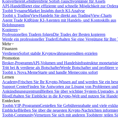
Konvertieren
Gebührenfreie Sofort-Tauschvorgänge für Assets
API-Handel
Bietet eine effiziente und schnelle Möglichkeit zur Orde
Toobit Synapse
Market Insights durch KI-Analyse
Toobit x TradingView
Handeln Sie direkt aus TradingView-Charts
Agent Trade Kit
Rüste KI-Agenten mit Handels- und Kontoskills aus
Belohnungen
Kopieren
Professionellen Tradern folgen
Die Trades der Besten kopieren
Werde ein professioneller Trader
Erhalten Sie eine Vergütung für Ihre
Mehr
Finanzen
Verdienen
Sofort stabile Kryptowährungsrenditen erzielen
Promotion
Broker-Programm
API-Volumen und Handelsinfrastruktur monetarisie
Tritt bei & verdiene als Botschafter
Werde Botschafter und profitiere vo
Toobit x Nova.Meme
Starte und handle Memecoins sofort
Lernen
Academy
Frischen Sie Ihr Krypto-Wissen auf und werden Sie ein bess
Support Center
Finden Sie Antworten zur Lösung von Problemen und n
Ankündigungszentrum
Bleiben Sie über wichtige System-Upgrades, 
Blog
Erhalten Sie Einblicke in die Krypto-Welt und nutzen Sie Hande
Entdecken
Toobit-VIP-Programm
Genießen Sie Gebührenrabatte und viele exkl
Einblicke
Bleiben Sie über die neuesten Krypto-Nachrichten informier
Toobit-Community
Vernetzen Sie sich mit anderen Toobitern; teilen