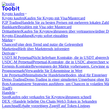
Krypto kaufen
Krypto kaufen
Kaufen Sie Krypto mit Visa/Mastercard
P2P Trading
Handeln Sie zu besten Preisen mit mehreren lokalen Zah
Bankkarte
Bezahlen mit Visa oder Mastercard
Drittanbieter
Kaufen Sie Kryptowährungen über vertrauenswürdige Drit
Krypto-Einzahlung
Krypto sofort einzahlen
Märkte
Chancen
Folge dem Trend und nutze die Gelegenheit
Marketing
Bleib über Markttrends informiert
Derivate
USDT-M Perpetual
Nicht lieferbare Kontrakte, die in USDT abgerec
USDC-M Perpetual
Perpetual-Kontrakte, die in USDC abgerechnet 
Ereignis-Kontrakte
Bewegungen der Märkte vorhersagen. Gewinne gan
Prognosemarkt
Verwandeln Sie Erkenntnisse in Wert
Lite Perpetual
Minimalistische Handelsmethoden, ideal für Einsteiger
Demo-Trading
Demo-Trading in einer simulierten Umgebung ohne Ri
Bots
Automatisierte Strategien ausführen, um Chancen in volatilen M
TradFi
Handeln
Spot
Kaufen oder verkaufen Sie Kryptowährungen schnell
DEX +
Handele beliebte On-Chain-Web3-Token in Sekunden
Launchpad
Erhalte vorzeitigen Zugriff auf Token-Listings