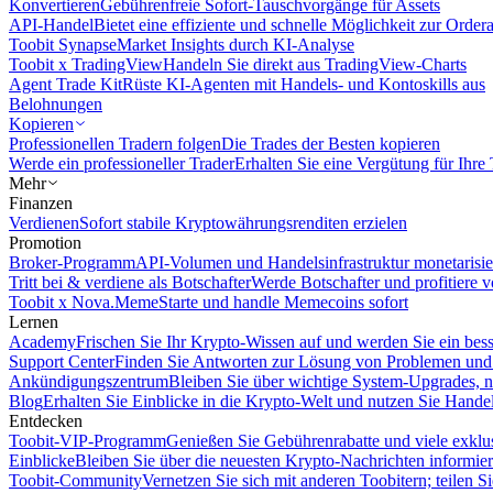
Konvertieren
Gebührenfreie Sofort-Tauschvorgänge für Assets
API-Handel
Bietet eine effiziente und schnelle Möglichkeit zur Orde
Toobit Synapse
Market Insights durch KI-Analyse
Toobit x TradingView
Handeln Sie direkt aus TradingView-Charts
Agent Trade Kit
Rüste KI-Agenten mit Handels- und Kontoskills aus
Belohnungen
Kopieren
Professionellen Tradern folgen
Die Trades der Besten kopieren
Werde ein professioneller Trader
Erhalten Sie eine Vergütung für Ihre
Mehr
Finanzen
Verdienen
Sofort stabile Kryptowährungsrenditen erzielen
Promotion
Broker-Programm
API-Volumen und Handelsinfrastruktur monetarisie
Tritt bei & verdiene als Botschafter
Werde Botschafter und profitiere vo
Toobit x Nova.Meme
Starte und handle Memecoins sofort
Lernen
Academy
Frischen Sie Ihr Krypto-Wissen auf und werden Sie ein bess
Support Center
Finden Sie Antworten zur Lösung von Problemen und n
Ankündigungszentrum
Bleiben Sie über wichtige System-Upgrades, 
Blog
Erhalten Sie Einblicke in die Krypto-Welt und nutzen Sie Hande
Entdecken
Toobit-VIP-Programm
Genießen Sie Gebührenrabatte und viele exkl
Einblicke
Bleiben Sie über die neuesten Krypto-Nachrichten informier
Toobit-Community
Vernetzen Sie sich mit anderen Toobitern; teilen