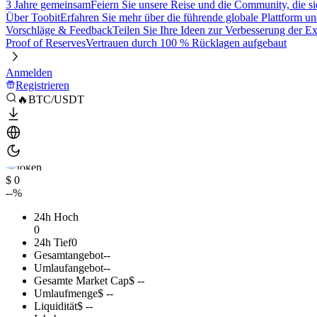
3 Jahre gemeinsam
Feiern Sie unsere Reise und die Community, die si
Über Toobit
Erfahren Sie mehr über die führende globale Plattform un
Vorschläge & Feedback
Teilen Sie Ihre Ideen zur Verbesserung der 
Proof of Reserves
Vertrauen durch 100 % Rücklagen aufgebaut
Anmelden
Registrieren
🔥BTC/USDT
$ 0
--%
24h Hoch
0
24h Tief
0
Gesamtangebot
--
Umlaufangebot
--
Gesamte Market Cap
$ --
Umlaufmenge
$ --
Liquidität
$ --