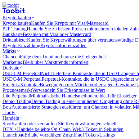
Krypto kaufen
Krypto kaufen
Kaufen Sie Krypto mit Visa/Mastercard
P2P Trading
Handeln Sie zu besten Preisen mit mehreren lokalen Zah
Bankkarte
Bezahlen mit Visa oder Mastercard
Drittanbieter
Kaufen Sie Kryptowährungen über vertrauenswürdige Drit
Krypto-Einzahlung
Krypto sofort einzahlen
Märkte
Chancen
Folge dem Trend und nutze die Gelegenheit
Marketing
Bleib über Markttrends informiert
Derivate
USDT-M Perpetual
Nicht lieferbare Kontrakte, die in USDT abgerec
USDC-M Perpetual
Perpetual-Kontrakte, die in USDC abgerechnet 
Ereignis-Kontrakte
Bewegungen der Märkte vorhersagen. Gewinne gan
Prognosemarkt
Verwandeln Sie Erkenntnisse in Wert
Lite Perpetual
Minimalistische Handelsmethoden, ideal für Einsteiger
Demo-Trading
Demo-Trading in einer simulierten Umgebung ohne Ri
Bots
Automatisierte Strategien ausführen, um Chancen in volatilen M
TradFi
Handeln
Spot
Kaufen oder verkaufen Sie Kryptowährungen schnell
DEX +
Handele beliebte On-Chain-Web3-Token in Sekunden
Launchpad
Erhalte vorzeitigen Zugriff auf Token-Listings