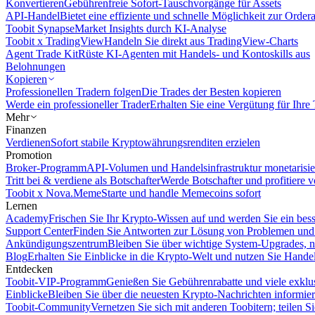
Konvertieren
Gebührenfreie Sofort-Tauschvorgänge für Assets
API-Handel
Bietet eine effiziente und schnelle Möglichkeit zur Orde
Toobit Synapse
Market Insights durch KI-Analyse
Toobit x TradingView
Handeln Sie direkt aus TradingView-Charts
Agent Trade Kit
Rüste KI-Agenten mit Handels- und Kontoskills aus
Belohnungen
Kopieren
Professionellen Tradern folgen
Die Trades der Besten kopieren
Werde ein professioneller Trader
Erhalten Sie eine Vergütung für Ihre
Mehr
Finanzen
Verdienen
Sofort stabile Kryptowährungsrenditen erzielen
Promotion
Broker-Programm
API-Volumen und Handelsinfrastruktur monetarisie
Tritt bei & verdiene als Botschafter
Werde Botschafter und profitiere vo
Toobit x Nova.Meme
Starte und handle Memecoins sofort
Lernen
Academy
Frischen Sie Ihr Krypto-Wissen auf und werden Sie ein bess
Support Center
Finden Sie Antworten zur Lösung von Problemen und n
Ankündigungszentrum
Bleiben Sie über wichtige System-Upgrades, 
Blog
Erhalten Sie Einblicke in die Krypto-Welt und nutzen Sie Hande
Entdecken
Toobit-VIP-Programm
Genießen Sie Gebührenrabatte und viele exkl
Einblicke
Bleiben Sie über die neuesten Krypto-Nachrichten informier
Toobit-Community
Vernetzen Sie sich mit anderen Toobitern; teilen