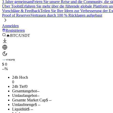
3 Jahre gemeinsam
Feiern Sie unsere Reise und die Community, die si
Über Toobit
Erfahren Sie mehr über die führende globale Plattform un
Vorschläge & Feedback
Teilen Sie Ihre Ideen zur Verbesserung der 
Proof of Reserves
Vertrauen durch 100 % Rücklagen aufgebaut
Anmelden
Registrieren
🔥BTC/USDT
$ 0
--%
24h Hoch
0
24h Tief
0
Gesamtangebot
--
Umlaufangebot
--
Gesamte Market Cap
$ --
Umlaufmenge
$ --
Liquidität
$ --