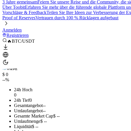
3 Jahre gemeinsam
Feiern Sie unsere Reise und die Community, die si
Über Toobit
Erfahren Sie mehr über die führende globale Plattform un
Vorschläge & Feedback
Teilen Sie Ihre Ideen zur Verbesserung der 
Proof of Reserves
Vertrauen durch 100 % Rücklagen aufgebaut
Anmelden
Registrieren
🔥BTC/USDT
$ 0
--%
24h Hoch
0
24h Tief
0
Gesamtangebot
--
Umlaufangebot
--
Gesamte Market Cap
$ --
Umlaufmenge
$ --
Liquidität
$ --