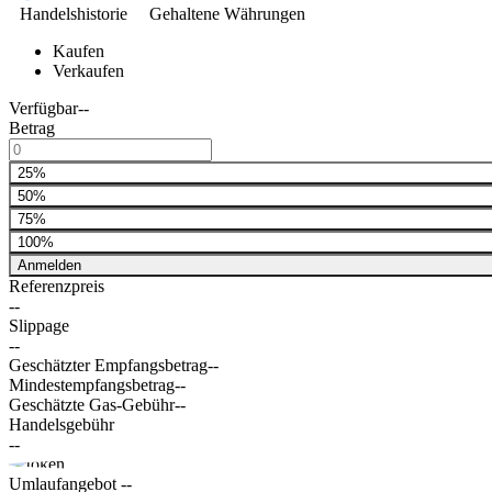
Handelshistorie
Gehaltene Währungen
Kaufen
Verkaufen
Verfügbar
--
Betrag
25%
50%
75%
100%
Anmelden
Referenzpreis
--
Slippage
--
Geschätzter Empfangsbetrag
--
Mindestempfangsbetrag
--
Geschätzte Gas-Gebühr
--
Handelsgebühr
--
Umlaufangebot
--