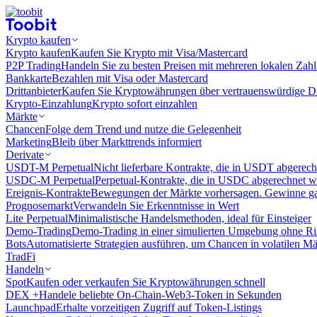
Krypto kaufen
Krypto kaufen
Kaufen Sie Krypto mit Visa/Mastercard
P2P Trading
Handeln Sie zu besten Preisen mit mehreren lokalen Zah
Bankkarte
Bezahlen mit Visa oder Mastercard
Drittanbieter
Kaufen Sie Kryptowährungen über vertrauenswürdige Drit
Krypto-Einzahlung
Krypto sofort einzahlen
Märkte
Chancen
Folge dem Trend und nutze die Gelegenheit
Marketing
Bleib über Markttrends informiert
Derivate
USDT-M Perpetual
Nicht lieferbare Kontrakte, die in USDT abgerec
USDC-M Perpetual
Perpetual-Kontrakte, die in USDC abgerechnet 
Ereignis-Kontrakte
Bewegungen der Märkte vorhersagen. Gewinne gan
Prognosemarkt
Verwandeln Sie Erkenntnisse in Wert
Lite Perpetual
Minimalistische Handelsmethoden, ideal für Einsteiger
Demo-Trading
Demo-Trading in einer simulierten Umgebung ohne Ri
Bots
Automatisierte Strategien ausführen, um Chancen in volatilen M
TradFi
Handeln
Spot
Kaufen oder verkaufen Sie Kryptowährungen schnell
DEX +
Handele beliebte On-Chain-Web3-Token in Sekunden
Launchpad
Erhalte vorzeitigen Zugriff auf Token-Listings