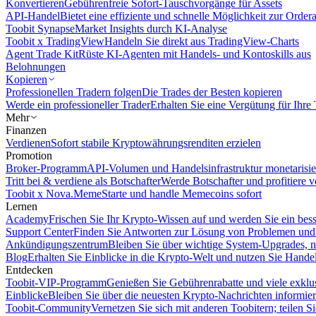
Konvertieren
Gebührenfreie Sofort-Tauschvorgänge für Assets
API-Handel
Bietet eine effiziente und schnelle Möglichkeit zur Orde
Toobit Synapse
Market Insights durch KI-Analyse
Toobit x TradingView
Handeln Sie direkt aus TradingView-Charts
Agent Trade Kit
Rüste KI-Agenten mit Handels- und Kontoskills aus
Belohnungen
Kopieren
Professionellen Tradern folgen
Die Trades der Besten kopieren
Werde ein professioneller Trader
Erhalten Sie eine Vergütung für Ihre
Mehr
Finanzen
Verdienen
Sofort stabile Kryptowährungsrenditen erzielen
Promotion
Broker-Programm
API-Volumen und Handelsinfrastruktur monetarisie
Tritt bei & verdiene als Botschafter
Werde Botschafter und profitiere vo
Toobit x Nova.Meme
Starte und handle Memecoins sofort
Lernen
Academy
Frischen Sie Ihr Krypto-Wissen auf und werden Sie ein bess
Support Center
Finden Sie Antworten zur Lösung von Problemen und n
Ankündigungszentrum
Bleiben Sie über wichtige System-Upgrades, 
Blog
Erhalten Sie Einblicke in die Krypto-Welt und nutzen Sie Hande
Entdecken
Toobit-VIP-Programm
Genießen Sie Gebührenrabatte und viele exkl
Einblicke
Bleiben Sie über die neuesten Krypto-Nachrichten informier
Toobit-Community
Vernetzen Sie sich mit anderen Toobitern; teilen