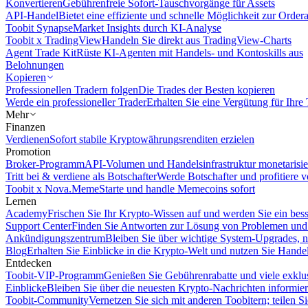
Konvertieren
Gebührenfreie Sofort-Tauschvorgänge für Assets
API-Handel
Bietet eine effiziente und schnelle Möglichkeit zur Orde
Toobit Synapse
Market Insights durch KI-Analyse
Toobit x TradingView
Handeln Sie direkt aus TradingView-Charts
Agent Trade Kit
Rüste KI-Agenten mit Handels- und Kontoskills aus
Belohnungen
Kopieren
Professionellen Tradern folgen
Die Trades der Besten kopieren
Werde ein professioneller Trader
Erhalten Sie eine Vergütung für Ihre
Mehr
Finanzen
Verdienen
Sofort stabile Kryptowährungsrenditen erzielen
Promotion
Broker-Programm
API-Volumen und Handelsinfrastruktur monetarisie
Tritt bei & verdiene als Botschafter
Werde Botschafter und profitiere vo
Toobit x Nova.Meme
Starte und handle Memecoins sofort
Lernen
Academy
Frischen Sie Ihr Krypto-Wissen auf und werden Sie ein bess
Support Center
Finden Sie Antworten zur Lösung von Problemen und n
Ankündigungszentrum
Bleiben Sie über wichtige System-Upgrades, 
Blog
Erhalten Sie Einblicke in die Krypto-Welt und nutzen Sie Hande
Entdecken
Toobit-VIP-Programm
Genießen Sie Gebührenrabatte und viele exkl
Einblicke
Bleiben Sie über die neuesten Krypto-Nachrichten informier
Toobit-Community
Vernetzen Sie sich mit anderen Toobitern; teilen