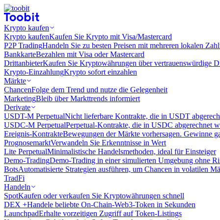
Krypto kaufen
Krypto kaufen
Kaufen Sie Krypto mit Visa/Mastercard
P2P Trading
Handeln Sie zu besten Preisen mit mehreren lokalen Zah
Bankkarte
Bezahlen mit Visa oder Mastercard
Drittanbieter
Kaufen Sie Kryptowährungen über vertrauenswürdige Drit
Krypto-Einzahlung
Krypto sofort einzahlen
Märkte
Chancen
Folge dem Trend und nutze die Gelegenheit
Marketing
Bleib über Markttrends informiert
Derivate
USDT-M Perpetual
Nicht lieferbare Kontrakte, die in USDT abgerec
USDC-M Perpetual
Perpetual-Kontrakte, die in USDC abgerechnet 
Ereignis-Kontrakte
Bewegungen der Märkte vorhersagen. Gewinne gan
Prognosemarkt
Verwandeln Sie Erkenntnisse in Wert
Lite Perpetual
Minimalistische Handelsmethoden, ideal für Einsteiger
Demo-Trading
Demo-Trading in einer simulierten Umgebung ohne Ri
Bots
Automatisierte Strategien ausführen, um Chancen in volatilen M
TradFi
Handeln
Spot
Kaufen oder verkaufen Sie Kryptowährungen schnell
DEX +
Handele beliebte On-Chain-Web3-Token in Sekunden
Launchpad
Erhalte vorzeitigen Zugriff auf Token-Listings