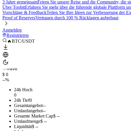
3 Jahre gemeinsam
Feiern Sie unsere Reise und die Community, die si
Über Toobit
Erfahren Sie mehr über die führende globale Plattform un
Vorschläge & Feedback
Teilen Sie Ihre Ideen zur Verbesserung der 
Proof of Reserves
Vertrauen durch 100 % Rücklagen aufgebaut
Anmelden
Registrieren
🔥BTC/USDT
$ 0
--%
24h Hoch
0
24h Tief
0
Gesamtangebot
--
Umlaufangebot
--
Gesamte Market Cap
$ --
Umlaufmenge
$ --
Liquidität
$ --