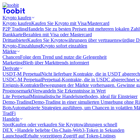
Krypto kaufen
Krypto kaufen
Kaufen Sie Krypto mit Visa/Mastercard
P2P Trading
Handeln Sie zu besten Preisen mit mehreren lokalen Zah
Bankkarte
Bezahlen mit Visa oder Mastercard
Drittanbieter
Kaufen Sie Kryptowährungen über vertrauenswürdige Drit
Krypto-Einzahlung
Krypto sofort einzahlen
Märkte
Chancen
Folge dem Trend und nutze die Gelegenheit
Marketing
Bleib über Markttrends informiert
Derivate
USDT-M Perpetual
Nicht lieferbare Kontrakte, die in USDT abgerec
USDC-M Perpetual
Perpetual-Kontrakte, die in USDC abgerechnet 
Ereignis-Kontrakte
Bewegungen der Märkte vorhersagen. Gewinne gan
Prognosemarkt
Verwandeln Sie Erkenntnisse in Wert
Lite Perpetual
Minimalistische Handelsmethoden, ideal für Einsteiger
Demo-Trading
Demo-Trading in einer simulierten Umgebung ohne Ri
Bots
Automatisierte Strategien ausführen, um Chancen in volatilen M
TradFi
Handeln
Spot
Kaufen oder verkaufen Sie Kryptowährungen schnell
DEX +
Handele beliebte On-Chain-Web3-Token in Sekunden
Launchpad
Erhalte vorzeitigen Zugriff auf Token-Listings