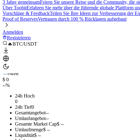
3 Jahre gemeinsam
Feiern Sie unsere Reise und die Community, die si
Über Toobit
Erfahren Sie mehr über die führende globale Plattform un
Vorschläge & Feedback
Teilen Sie Ihre Ideen zur Verbesserung der 
Proof of Reserves
Vertrauen durch 100 % Rücklagen aufgebaut
Anmelden
Registrieren
🔥BTC/USDT
$ 0
--%
24h Hoch
0
24h Tief
0
Gesamtangebot
--
Umlaufangebot
--
Gesamte Market Cap
$ --
Umlaufmenge
$ --
Liquidität
$ --