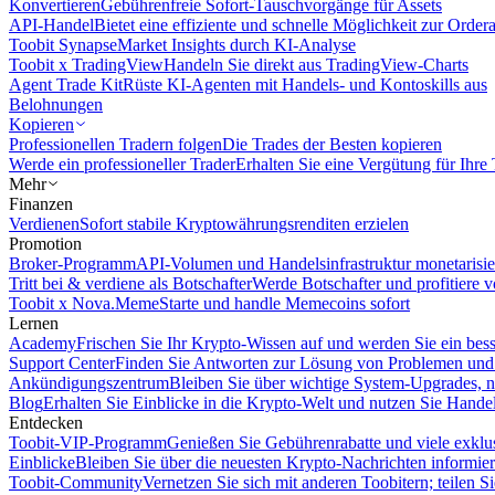
Konvertieren
Gebührenfreie Sofort-Tauschvorgänge für Assets
API-Handel
Bietet eine effiziente und schnelle Möglichkeit zur Orde
Toobit Synapse
Market Insights durch KI-Analyse
Toobit x TradingView
Handeln Sie direkt aus TradingView-Charts
Agent Trade Kit
Rüste KI-Agenten mit Handels- und Kontoskills aus
Belohnungen
Kopieren
Professionellen Tradern folgen
Die Trades der Besten kopieren
Werde ein professioneller Trader
Erhalten Sie eine Vergütung für Ihre
Mehr
Finanzen
Verdienen
Sofort stabile Kryptowährungsrenditen erzielen
Promotion
Broker-Programm
API-Volumen und Handelsinfrastruktur monetarisie
Tritt bei & verdiene als Botschafter
Werde Botschafter und profitiere vo
Toobit x Nova.Meme
Starte und handle Memecoins sofort
Lernen
Academy
Frischen Sie Ihr Krypto-Wissen auf und werden Sie ein bess
Support Center
Finden Sie Antworten zur Lösung von Problemen und n
Ankündigungszentrum
Bleiben Sie über wichtige System-Upgrades, 
Blog
Erhalten Sie Einblicke in die Krypto-Welt und nutzen Sie Hande
Entdecken
Toobit-VIP-Programm
Genießen Sie Gebührenrabatte und viele exkl
Einblicke
Bleiben Sie über die neuesten Krypto-Nachrichten informier
Toobit-Community
Vernetzen Sie sich mit anderen Toobitern; teilen