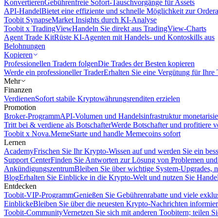
Konvertieren
Gebührenfreie Sofort-Tauschvorgänge für Assets
API-Handel
Bietet eine effiziente und schnelle Möglichkeit zur Orde
Toobit Synapse
Market Insights durch KI-Analyse
Toobit x TradingView
Handeln Sie direkt aus TradingView-Charts
Agent Trade Kit
Rüste KI-Agenten mit Handels- und Kontoskills aus
Belohnungen
Kopieren
Professionellen Tradern folgen
Die Trades der Besten kopieren
Werde ein professioneller Trader
Erhalten Sie eine Vergütung für Ihre
Mehr
Finanzen
Verdienen
Sofort stabile Kryptowährungsrenditen erzielen
Promotion
Broker-Programm
API-Volumen und Handelsinfrastruktur monetarisie
Tritt bei & verdiene als Botschafter
Werde Botschafter und profitiere vo
Toobit x Nova.Meme
Starte und handle Memecoins sofort
Lernen
Academy
Frischen Sie Ihr Krypto-Wissen auf und werden Sie ein bess
Support Center
Finden Sie Antworten zur Lösung von Problemen und n
Ankündigungszentrum
Bleiben Sie über wichtige System-Upgrades, 
Blog
Erhalten Sie Einblicke in die Krypto-Welt und nutzen Sie Hande
Entdecken
Toobit-VIP-Programm
Genießen Sie Gebührenrabatte und viele exkl
Einblicke
Bleiben Sie über die neuesten Krypto-Nachrichten informier
Toobit-Community
Vernetzen Sie sich mit anderen Toobitern; teilen