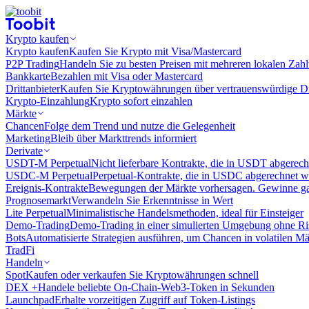
Krypto kaufen
Krypto kaufen
Kaufen Sie Krypto mit Visa/Mastercard
P2P Trading
Handeln Sie zu besten Preisen mit mehreren lokalen Zah
Bankkarte
Bezahlen mit Visa oder Mastercard
Drittanbieter
Kaufen Sie Kryptowährungen über vertrauenswürdige Drit
Krypto-Einzahlung
Krypto sofort einzahlen
Märkte
Chancen
Folge dem Trend und nutze die Gelegenheit
Marketing
Bleib über Markttrends informiert
Derivate
USDT-M Perpetual
Nicht lieferbare Kontrakte, die in USDT abgerec
USDC-M Perpetual
Perpetual-Kontrakte, die in USDC abgerechnet 
Ereignis-Kontrakte
Bewegungen der Märkte vorhersagen. Gewinne gan
Prognosemarkt
Verwandeln Sie Erkenntnisse in Wert
Lite Perpetual
Minimalistische Handelsmethoden, ideal für Einsteiger
Demo-Trading
Demo-Trading in einer simulierten Umgebung ohne Ri
Bots
Automatisierte Strategien ausführen, um Chancen in volatilen M
TradFi
Handeln
Spot
Kaufen oder verkaufen Sie Kryptowährungen schnell
DEX +
Handele beliebte On-Chain-Web3-Token in Sekunden
Launchpad
Erhalte vorzeitigen Zugriff auf Token-Listings