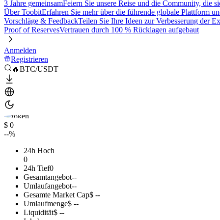
3 Jahre gemeinsam
Feiern Sie unsere Reise und die Community, die si
Über Toobit
Erfahren Sie mehr über die führende globale Plattform un
Vorschläge & Feedback
Teilen Sie Ihre Ideen zur Verbesserung der 
Proof of Reserves
Vertrauen durch 100 % Rücklagen aufgebaut
Anmelden
Registrieren
🔥BTC/USDT
$ 0
--%
24h Hoch
0
24h Tief
0
Gesamtangebot
--
Umlaufangebot
--
Gesamte Market Cap
$ --
Umlaufmenge
$ --
Liquidität
$ --