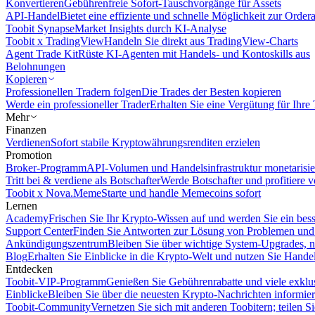
Konvertieren
Gebührenfreie Sofort-Tauschvorgänge für Assets
API-Handel
Bietet eine effiziente und schnelle Möglichkeit zur Orde
Toobit Synapse
Market Insights durch KI-Analyse
Toobit x TradingView
Handeln Sie direkt aus TradingView-Charts
Agent Trade Kit
Rüste KI-Agenten mit Handels- und Kontoskills aus
Belohnungen
Kopieren
Professionellen Tradern folgen
Die Trades der Besten kopieren
Werde ein professioneller Trader
Erhalten Sie eine Vergütung für Ihre
Mehr
Finanzen
Verdienen
Sofort stabile Kryptowährungsrenditen erzielen
Promotion
Broker-Programm
API-Volumen und Handelsinfrastruktur monetarisie
Tritt bei & verdiene als Botschafter
Werde Botschafter und profitiere vo
Toobit x Nova.Meme
Starte und handle Memecoins sofort
Lernen
Academy
Frischen Sie Ihr Krypto-Wissen auf und werden Sie ein bess
Support Center
Finden Sie Antworten zur Lösung von Problemen und n
Ankündigungszentrum
Bleiben Sie über wichtige System-Upgrades, 
Blog
Erhalten Sie Einblicke in die Krypto-Welt und nutzen Sie Hande
Entdecken
Toobit-VIP-Programm
Genießen Sie Gebührenrabatte und viele exkl
Einblicke
Bleiben Sie über die neuesten Krypto-Nachrichten informier
Toobit-Community
Vernetzen Sie sich mit anderen Toobitern; teilen