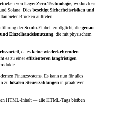
getrieben von
LayerZero-Technologie
, wodurch es
und Solana. Dies
beseitigt Sicherheitsrisiken und
ittanbieter-Brücken auftreten.
inführung der
Scudo
-Einheit ermöglicht, die
genau
und Einzelhandelsnutzung
, die mit physischem
rbsvorteil
, da es
keine wiederkehrenden
ht es zu einer
effizienteren langfristigen
 Produkte.
ernen Finanzsystems. Es kann nun für alles
in zu
lokalen Steuerzahlungen
in proaktiven
esamten HTML-Inhalt — alle HTML-Tags bleiben