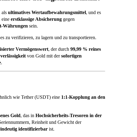
d als
ultimatives Wertaufbewahrungsmittel
, und es
n eine
erstklassige Absicherung
gegen
at-Währungen
sein.
s zu verifizieren, zu lagern und zu transportieren.
isierter Vermögenswert
, der durch
99,99 % reines
verlässigkeit
von Gold mit der
sofortigen
e
.
, ähnlich wie Tether (USDT) eine
1:1-Kopplung an den
senes Gold
, das in
Hochsicherheits-Tresoren in der
eriennummern, Reinheit und Gewicht der
eindeutig identifizierbar
ist.