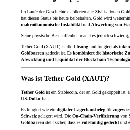
Im Laufe der Geschichte etablierten alte Zivilisationen Gol
hat diesen Status bis heute beibehalten.
Gold
wird weiterhi
makroökonomische Instabilität
und
Abwertung von Fi
Seine physische Beschaffenheit macht es jedoch schwierig, e
Tether Gold (XAUT) ist die
Lösung
und fungiert als
token
Goldbarren
gedeckt ist. Es
kombiniert
die
historische Zu
Abwicklung und Liquidität der Blockchain-Technologi
Was ist Tether Gold (XAUT)?
Tether Gold
ist ein Stablecoin, der an Gold gekoppelt ist
US-Dollar
hat.
Es fungiert wie ein
digitaler Lagerhausbeleg
für
zugewie
Schweiz
gelagert wird. Die
On-Chain-Verifizierung
von S
Goldbarren
stellt sicher, dass es
vollständig gedeckt
und