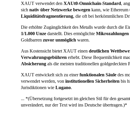
XAUT verwendet den
XAUt0-Omnichain-Standard
, an
sich
nativ über Netzwerke bewegen
kann, wie Ethereum 
Liquiditätsfragmentierung
, die oft bei herkömmlichen Dr
Die erhöhte Zugänglichkeit des Metalls wurde durch die E
1/1.000 Unze
darstellt. Dies ermöglichte
Mikrozahlungen 
Goldbarren
zuvor unmöglich
waren.
Aus Kostensicht bietet XAUT einen
deutlichen Wettbewe
Verwahrungsgebühren
erhebt. Diese Bequemlichkeit mac
Absicherung
als die meisten traditionellen goldgedeckten
XAUT entwickelt sich zu einer
funktionalen Säule
des mod
verwendet werden, von
institutionellen Sicherheiten
bis h
Jurisdiktionen wie
Lugano
.
... *(Übersetzung fortgesetzt im gleichen Stil für den g
unverändert, nur der Text wird ins Deutsche übertragen.)*