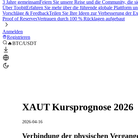
3 Jahre gemeinsam
Feiern Sie unsere Reise und die Community, die si
Über Toobit
Erfahren Sie mehr über die führende globale Plattform un
Vorschläge & Feedback
Teilen Sie Ihre Ideen zur Verbesserung der 
Proof of Reserves
Vertrauen durch 100 % Rücklagen aufgebaut
Anmelden
Registrieren
🔥BTC/USDT
XAUT Kursprognose 2026
2026-04-16
Verbindung der physischen Vergange