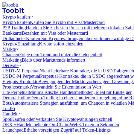
Krypto kaufen
Krypto kaufen
Kaufen Sie Krypto mit Visa/Mastercard
P2P Trading
Handeln Sie zu besten Preisen mit mehreren lokalen Zah
Bankkarte
Bezahlen mit Visa oder Mastercard
Drittanbieter
Kaufen Sie Kryptowährungen über vertrauenswürdige Drit
Krypto-Einzahlung
Krypto sofort einzahlen
Märkte
Chancen
Folge dem Trend und nutze die Gelegenheit
Marketing
Bleib über Markttrends informiert
Derivate
USDT-M Perpetual
Nicht lieferbare Kontrakte, die in USDT abgerec
USDC-M Perpetual
Perpetual-Kontrakte, die in USDC abgerechnet 
Ereignis-Kontrakte
Bewegungen der Märkte vorhersagen. Gewinne gan
Prognosemarkt
Verwandeln Sie Erkenntnisse in Wert
Lite Perpetual
Minimalistische Handelsmethoden, ideal für Einsteiger
Demo-Trading
Demo-Trading in einer simulierten Umgebung ohne Ri
Bots
Automatisierte Strategien ausführen, um Chancen in volatilen M
TradFi
Handeln
Spot
Kaufen oder verkaufen Sie Kryptowährungen schnell
DEX +
Handele beliebte On-Chain-Web3-Token in Sekunden
Launchpad
Erhalte vorzeitigen Zugriff auf Token-Listings