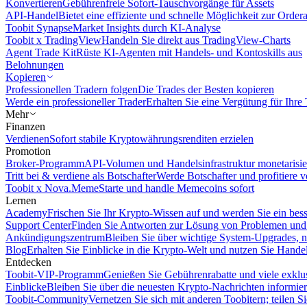
Konvertieren
Gebührenfreie Sofort-Tauschvorgänge für Assets
API-Handel
Bietet eine effiziente und schnelle Möglichkeit zur Orde
Toobit Synapse
Market Insights durch KI-Analyse
Toobit x TradingView
Handeln Sie direkt aus TradingView-Charts
Agent Trade Kit
Rüste KI-Agenten mit Handels- und Kontoskills aus
Belohnungen
Kopieren
Professionellen Tradern folgen
Die Trades der Besten kopieren
Werde ein professioneller Trader
Erhalten Sie eine Vergütung für Ihre
Mehr
Finanzen
Verdienen
Sofort stabile Kryptowährungsrenditen erzielen
Promotion
Broker-Programm
API-Volumen und Handelsinfrastruktur monetarisie
Tritt bei & verdiene als Botschafter
Werde Botschafter und profitiere vo
Toobit x Nova.Meme
Starte und handle Memecoins sofort
Lernen
Academy
Frischen Sie Ihr Krypto-Wissen auf und werden Sie ein bess
Support Center
Finden Sie Antworten zur Lösung von Problemen und n
Ankündigungszentrum
Bleiben Sie über wichtige System-Upgrades, 
Blog
Erhalten Sie Einblicke in die Krypto-Welt und nutzen Sie Hande
Entdecken
Toobit-VIP-Programm
Genießen Sie Gebührenrabatte und viele exkl
Einblicke
Bleiben Sie über die neuesten Krypto-Nachrichten informier
Toobit-Community
Vernetzen Sie sich mit anderen Toobitern; teilen