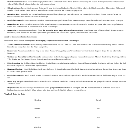
Mittelfeldkontrolle:
Saeid Ezatolahi bietet physischen Schutz und sichert zweite Bälle. Saman Ghoddos sorgt für saubere Ballprogression und Kombinationen,
während Mehdi Ghaedi höher zwischen den Linien agieren kann.
Offensivoptionen:
Taremi ist die zentrale Referenz. Er kann Verteidiger binden, ins Mittelfeld fallen oder in die Flügel ausweichen. Jahanbakhsh, Mohammad
Mohebi, Ghaedi, Mehdi Torabi und Aria Yousefi bieten mehrere Breiten- und Unterstützungsoptionen.
Defensivstruktur:
Iran sollte mit Neuseelands langsameren Ballbesitzphasen gut zurechtkommen. Die Hauptaufgabe wird sein, direkte Pässe auf Wood zu
kontrollieren und die Läufe um ihn herum zu verfolgen.
Gefahr bei Standards:
Ramin Rezaeians Flanken, Taremis Bewegung und die Größe der Innenverteidiger können bei Ecken und Freistößen Gefahr erzeugen.
Haupttaktischer Weg:
Iran sollte Neuseeland über Flügelkombinationen auseinanderziehen und Taremi über Flanken, Rückpässe oder zweite Angriffsphasen
finden, statt zentrale Pässe in einen überfüllten Block zu erzwingen.
Hauptrisiko:
Irans größtes Risiko besteht darin,
die Kontrolle hinter aufgerückten Außenverteidigern zu verlieren
. Ihre erfahrene Abwehr könnte Probleme
bekommen, wenn Neuseeland das erste Kopfballduell gewinnt und den zweiten Ball angreift, bevor Ezatolahi zurückkehrt.
Analyse des neuseeländischen Teams
Neuseelands Ansatz basiert auf
kompakter Verteidigung, Kopfballstärke und direktem Umschaltspiel
.
Trainer und Defensivstruktur:
Darren Bazeley wird voraussichtlich ein 4-3-3 oder 4-5-1 ohne Ball einsetzen. Die Mittelfeldreihe bleibt eng, schützt zentrale
Bereiche und zwingt Iran, über die Flügel anzugreifen.
Konterroute:
Neuseelands direktester Weg ist ein früher Pass auf Wood, gefolgt von Vorwärtsläufen von Matt Garbett, Sarpreet Singh, Eli Just oder Marko
Stamenić.
Torhüter und Abwehrführer:
Max Crocombe
wird nach einer starken Leistung gegen England voraussichtlich starten. Michael Boxall bringt Erfahrung, während
Tyler Bindon und Finn Surman jüngere, beweglichere Innenverteidigeroptionen bieten.
Mittelfeldoption:
Joe Bell kann Neuseeland helfen, den Ballbesitz nach
Ballgewinn
zu halten. Stamenić bringt physische Reichweite, während Garbett den Ball
nach vorne tragen oder zweite Phasen angreifen kann.
Hauptangriffsgefahr:
Wood bleibt Neuseelands klare Referenz. Er kann Flanken angreifen, beide Innenverteidiger beschäftigen, direkte Pässe sichern und Raum
für nachrückende Spieler schaffen.
Gefahr bei Standards:
Wood, Boxall, Bindon, Surman und Stamenić bieten mehrere Kopfballziele. Standardsituationen könnten ihr klarster Weg zu einem Tor
sein.
Bester Weg ins Spiel:
Neuseeland muss die Abstände in der Defensive kurz halten, unnötige Ballverluste vermeiden und genügend Standards erzeugen, um Irans
Abwehr zu testen.
Hauptschwäche:
Neuseelands enger
Ansatz
besteht darin,
genügend Offensivvolumen zu erzeugen, ohne die Defensivstruktur zu verlieren
. Wenn sie in
Rückstand geraten und das Spiel öffnen müssen, wird Irans individuelle Qualität schwerer zu kontrollieren.
Vergleich Zeile für Zeile
Bereich
Vorteil
Torhüter
Iran
Abwehr
Iran
Mittelfeld
Iran