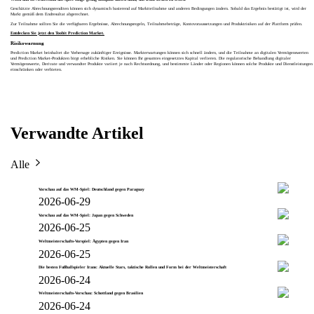
Geschätzte Abrechnungsrenditen können sich dynamisch basierend auf Marktteilnahme und anderen Bedingungen ändern. Sobald das Ergebnis bestätigt ist, wird der
Markt gemäß dem Endresultat abgerechnet.
Zur Teilnahme sollten Sie die verfügbaren Ergebnisse, Abrechnungsregeln, Teilnahmebeträge, Kontovoraussetzungen und Produktrisiken auf der Plattform prüfen.
Entdecken Sie jetzt den Toobit Prediction Market.
Risikowarnung
Prediction Market beinhaltet die Vorhersage zukünftiger Ereignisse. Markterwartungen können sich schnell ändern, und die Teilnahme an digitalen Vermögenswerten
und Prediction Market-Produkten birgt erhebliche Risiken. Sie können Ihr gesamtes eingesetztes Kapital verlieren. Die regulatorische Behandlung digitaler
Vermögenswerte, Derivate und verwandter Produkte variiert je nach Rechtsordnung, und bestimmte Länder oder Regionen können solche Produkte und Dienstleistungen
einschränken oder verbieten.
Verwandte Artikel
Alle
Vorschau auf das WM-Spiel: Deutschland gegen Paraguay
2026-06-29
Vorschau auf das WM-Spiel: Japan gegen Schweden
2026-06-25
Weltmeisterschafts-Vorspiel: Ägypten gegen Iran
2026-06-25
Die besten Fußballspieler Irans: Aktuelle Stars, taktische Rollen und Form bei der Weltmeisterschaft
2026-06-24
Weltmeisterschafts-Vorschau: Schottland gegen Brasilien
2026-06-24