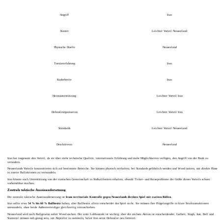
Angriff
Iran
Konter
Leichter Vorteil Neuseeland
Physische Duelle
Neuseeland
Turniererfahrung
Iran
Kaderbreite
Iran
Heimunterstützung
Leichter Vorteil Iran
Defensivorganisation
Leichter Vorteil Iran
Standards
Leichter Vorteil Neuseeland
Druckniveau
Neuseeland
Iran hat insgesamt den Vorteil, da sie über mehr technische Qualität, internationale Erfahrung und mehr Möglichkeiten verfügen, den Angriff von der Bank zu
verändern.
Neuseelands Vorteile konzentrieren sich auf bestimmte Bereiche. Sie können physisch mithalten, bei Standards gefährlich werden und Wood nutzen, um direkte Pässe
in zweite Ballaktionen zu verwandeln.
Iran könnte auch Unterstützung von der iranischen Gemeinschaft in Südkalifornien erhalten, obwohl Ticket- und Reiseprobleme die Größe dieses Vorteils schwer
vorhersehbar machen.
Zentrale taktische Auseinandersetzung
Die zentrale taktische Auseinandersetzung ist
Irans territoriale Kontrolle gegen Neuseelands direktes Spiel mit zweiten Bällen
.
Iran sollte etwa
54 % bis 60 % Ballbesitz
haben, aber Ballbesitz allein entscheidet das Spiel nicht. Sie müssen ihre Flügelangriffe in klare Strafraumaktionen
umwandeln, ohne beide Außenverteidiger gleichzeitig vorzuschieben.
Neuseeland wird nach Ballgewinn sofort Wood suchen. Der erste Luftkontakt ist wichtig, aber die nächste Aktion ist entscheidender. Garbett, Singh, Just, Bell und
Stamenić müssen nah genug sein, um Abpraller zu sammeln, bevor Iran seine Defensive neu formiert.