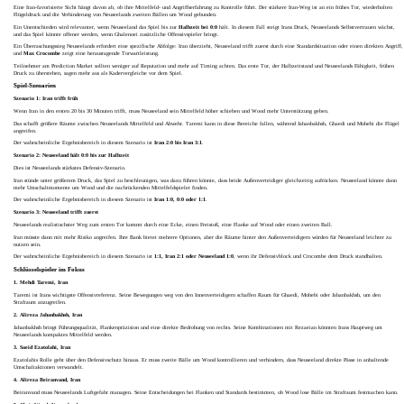
Eine Iran-favorisierte Sicht hängt davon ab, ob ihre Mittelfeld- und Angriffserfahrung zu Kontrolle führt. Der stärkere Iran-Weg ist an ein frühes Tor, wiederholten
Flügeldruck und die Verhinderung von Neuseelands zweiten Bällen um Wood gebunden.
Ein Unentschieden wird relevanter, wenn Neuseeland das Spiel bis zur
Halbzeit bei 0:0
hält. In diesem Fall steigt Irans Druck, Neuseelands Selbstvertrauen wächst,
und das Spiel könnte offener werden, wenn Ghalenoei zusätzliche Offensivspieler bringt.
Ein Überraschungssieg Neuseelands erfordert eine spezifische Abfolge: Iran überzieht, Neuseeland trifft zuerst durch eine Standardsituation oder einen direkten Angriff,
und
Max Crocombe
zeigt eine herausragende Torwartleistung.
Teilnehmer am Prediction Market sollten weniger auf Reputation und mehr auf Timing achten. Das erste Tor, der Halbzeitstand und Neuseelands Fähigkeit, frühen
Druck zu überstehen, sagen mehr aus als Kadervergleiche vor dem Spiel.
Spiel-Szenarien
Szenario 1: Iran trifft früh
Wenn Iran in den ersten 20 bis 30 Minuten trifft, muss Neuseeland sein Mittelfeld höher schieben und Wood mehr Unterstützung geben.
Das schafft größere Räume zwischen Neuseelands Mittelfeld und Abwehr. Taremi kann in diese Bereiche fallen, während Jahanbakhsh, Ghaedi und Mohebi die Flügel
angreifen.
Der wahrscheinliche Ergebnisbereich in diesem Szenario ist
Iran 2:0 bis Iran 3:1
.
Szenario 2: Neuseeland hält 0:0 bis zur Halbzeit
Dies ist Neuseelands stärkstes Defensiv-Szenario.
Iran stünde unter größerem Druck, das Spiel zu beschleunigen, was dazu führen könnte, dass beide Außenverteidiger gleichzeitig aufrücken. Neuseeland könnte dann
mehr Umschaltmomente um Wood und die nachrückenden Mittelfeldspieler finden.
Der wahrscheinliche Ergebnisbereich in diesem Szenario ist
Iran 1:0, 0:0 oder 1:1
.
Szenario 3: Neuseeland trifft zuerst
Neuseelands realistischster Weg zum ersten Tor kommt durch eine Ecke, einen Freistoß, eine Flanke auf Wood oder einen zweiten Ball.
Iran müsste dann mit mehr Risiko angreifen. Ihre Bank bietet mehrere Optionen, aber die Räume hinter den Außenverteidigern würden für Neuseeland leichter zu
nutzen sein.
Der wahrscheinliche Ergebnisbereich in diesem Szenario ist
1:1, Iran 2:1 oder Neuseeland 1:0
, wenn ihr Defensivblock und Crocombe dem Druck standhalten.
Schlüsselspieler im Fokus
1. Mehdi Taremi, Iran
Taremi ist Irans wichtigste Offensivreferenz. Seine Bewegungen weg von den Innenverteidigern schaffen Raum für Ghaedi, Mohebi oder Jahanbakhsh, um den
Strafraum anzugreifen.
2. Alireza Jahanbakhsh, Iran
Jahanbakhsh bringt Führungsqualität, Flankenpräzision und eine direkte Bedrohung von rechts. Seine Kombinationen mit Rezaeian könnten Irans Hauptweg um
Neuseelands kompaktes Mittelfeld werden.
3. Saeid Ezatolahi, Iran
Ezatolahis Rolle geht über den Defensivschutz hinaus. Er muss zweite Bälle um Wood kontrollieren und verhindern, dass Neuseeland direkte Pässe in anhaltende
Umschaltaktionen verwandelt.
4. Alireza Beiranvand, Iran
Beiranvand muss Neuseelands Luftgefahr managen. Seine Entscheidungen bei Flanken und Standards bestimmen, ob Wood lose Bälle im Strafraum festmachen kann.