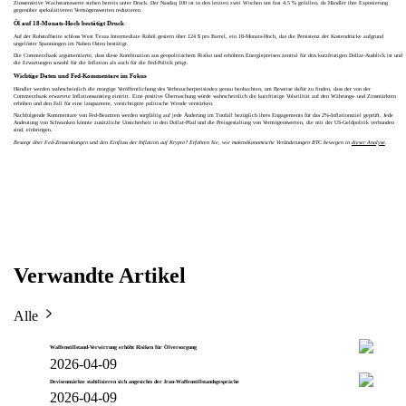
Zinssensitive Wachstumswerte stehen bereits unter Druck. Der Nasdaq 100 ist in den letzten zwei Wochen um fast 4,5 % gefallen, da Händler ihre Exponierung
gegenüber spekulativeren Vermögenswerten reduzieren.
Öl auf 18-Monats-Hoch bestätigt Druck
Auf der Rohstoffseite schloss West Texas Intermediate Rohöl gestern über 124 $ pro Barrel, ein 18‑Monats-Hoch, das die Persistenz der Kostendrücke aufgrund
ungelöster Spannungen im Nahen Osten bestätigt.
Die Commerzbank argumentierte, dass diese Kombination aus geopolitischem Risiko und erhöhten Energiepreisen zentral für den kurzfristigen Dollar-Ausblick ist und
die Erwartungen sowohl für die Inflation als auch für die Fed-Politik prägt.
Wichtige Daten und Fed-Kommentare im Fokus
Händler werden wahrscheinlich die morgige Veröffentlichung des Verbraucherpreisindex genau beobachten, um Beweise dafür zu finden, dass der von der
Commerzbank erwartete Inflationsanstieg eintritt. Eine positive Überraschung würde wahrscheinlich die kurzfristige Volatilität auf den Währungs- und Zinsmärkten
erhöhen und den Fall für eine langsamere, vorsichtigere politische Wende verstärken.
Nachfolgende Kommentare von Fed-Beamten werden sorgfältig auf jede Änderung im Tonfall bezüglich ihres Engagements für das 2%-Inflationsziel geprüft. Jede
Andeutung von Schwanken könnte zusätzliche Unsicherheit in den Dollar-Pfad und die Preisgestaltung von Vermögenswerten, die mit der US-Geldpolitik verbunden
sind, einbringen.
Besorgt über Fed-Zinssenkungen und den Einfluss der Inflation auf Krypto? Erfahren Sie, wie makroökonomische Veränderungen BTC bewegen in
dieser Analyse
.
Verwandte Artikel
Alle
Waffenstillstand-Verwirrung erhöht Risiken für Ölversorgung
2026-04-09
Devisenmärkte stabilisieren sich angesichts der Iran-Waffenstillstandsgespräche
2026-04-09