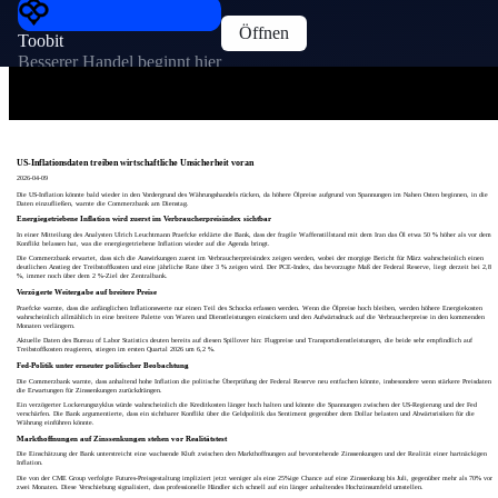
Öffnen
Toobit
Besserer Handel beginnt hier
US-Inflationsdaten treiben wirtschaftliche Unsicherheit voran
2026-04-09
Die US-Inflation könnte bald wieder in den Vordergrund des Währungshandels rücken, da höhere Ölpreise aufgrund von Spannungen im Nahen Osten beginnen, in die
Daten einzufließen, warnte die Commerzbank am Dienstag.
Energiegetriebene Inflation wird zuerst im Verbraucherpreisindex sichtbar
In einer Mitteilung des Analysten Ulrich Leuchtmann Praefcke erklärte die Bank, dass der fragile Waffenstillstand mit dem Iran das Öl etwa 50 % höher als vor dem
Konflikt belassen hat, was die energiegetriebene Inflation wieder auf die Agenda bringt.
Die Commerzbank erwartet, dass sich die Auswirkungen zuerst im Verbraucherpreisindex zeigen werden, wobei der morgige Bericht für März wahrscheinlich einen
deutlichen Anstieg der Treibstoffkosten und eine jährliche Rate über 3 % zeigen wird. Der PCE-Index, das bevorzugte Maß der Federal Reserve, liegt derzeit bei 2,8
%, immer noch über dem 2 %-Ziel der Zentralbank.
Verzögerte Weitergabe auf breitere Preise
Praefcke warnte, dass die anfänglichen Inflationswerte nur einen Teil des Schocks erfassen werden. Wenn die Ölpreise hoch bleiben, werden höhere Energiekosten
wahrscheinlich allmählich in eine breitere Palette von Waren und Dienstleistungen einsickern und den Aufwärtsdruck auf die Verbraucherpreise in den kommenden
Monaten verlängern.
Aktuelle Daten des Bureau of Labor Statistics deuten bereits auf diesen Spillover hin: Flugpreise und Transportdienstleistungen, die beide sehr empfindlich auf
Treibstoffkosten reagieren, stiegen im ersten Quartal 2026 um 6,2 %.
Fed-Politik unter erneuter politischer Beobachtung
Die Commerzbank warnte, dass anhaltend hohe Inflation die politische Überprüfung der Federal Reserve neu entfachen könnte, insbesondere wenn stärkere Preisdaten
die Erwartungen für Zinssenkungen zurückdrängen.
Ein verzögerter Lockerungszyklus würde wahrscheinlich die Kreditkosten länger hoch halten und könnte die Spannungen zwischen der US-Regierung und der Fed
verschärfen. Die Bank argumentierte, dass ein sichtbarer Konflikt über die Geldpolitik das Sentiment gegenüber dem Dollar belasten und Abwärtsrisiken für die
Währung einführen könnte.
Markthoffnungen auf Zinssenkungen stehen vor Realitätstest
Die Einschätzung der Bank unterstreicht eine wachsende Kluft zwischen den Markthoffnungen auf bevorstehende Zinssenkungen und der Realität einer hartnäckigen
Inflation.
Die von der CME Group verfolgte Futures-Preisgestaltung impliziert jetzt weniger als eine 25%ige Chance auf eine Zinssenkung bis Juli, gegenüber mehr als 70% vor
zwei Monaten. Diese Verschiebung signalisiert, dass professionelle Händler sich schnell auf ein länger anhaltendes Hochzinsumfeld umstellen.