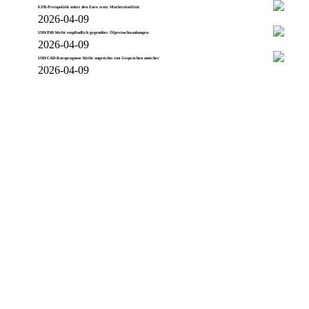
EZB-Preispolitik stützt den Euro trotz Marktvolatilität
2026-04-09
USD/INR bleibt empfindlich gegenüber Ölpreisschwankungen
2026-04-09
USD/CAD-Kursprognose bleibt angesichts von Gesprächen unsicher
2026-04-09