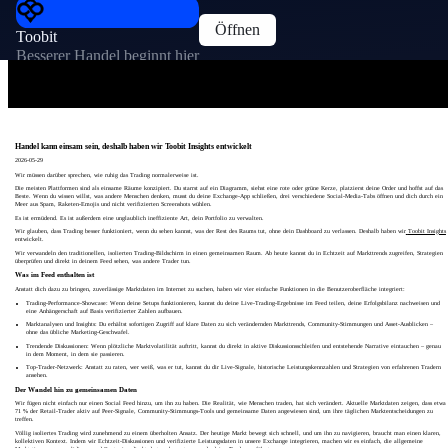
Öffnen
Toobit
Besserer Handel beginnt hier
Handel kann einsam sein, deshalb haben wir Toobit Insights entwickelt
2026-05-29
Wir müssen darüber sprechen, wie ruhig das Trading normalerweise ist.
Die meisten Plattformen sind als einsame Räume konzipiert. Du starrst auf ein Diagramm, siehst eine rote oder grüne Kerze, platzierst deine Order und hoffst auf das
Beste. Wenn du wissen willst, was andere Menschen denken, musst du deine Exchange-App schließen, drei verschiedene Social-Media-Tabs öffnen und dich durch ein
Meer aus Spam, Raketen-Emojis und nicht verifizierten Screenshots wühlen.
Es ist ermüdend. Es ist außerdem eine unglaublich ineffiziente Art, dein Portfolio zu verwalten.
Wir glauben, dass Trading besser funktioniert, wenn du sehen kannst, was der Rest des Raums tut, ohne dein Dashboard zu verlassen. Deshalb haben wir
Toobit Insights
entwickelt.
Wir verwandeln den traditionellen, isolierten Trading-Bildschirm in einen gemeinsamen Raum. Ab heute kannst du in Echtzeit auf Markttrends zugreifen, Strategien
überprüfen und direkt in deinem Feed sehen, was andere Trader tun.
Was im Feed enthalten ist
Anstatt dich dazu zu bringen, zuverlässige Marktdaten im Internet zu suchen, haben wir vier einfache Funktionen in die Benutzeroberfläche integriert:
Trading-Performance-Showcase: Wenn deine Setups funktionieren, kannst du deine Live-Trading-Ergebnisse im Feed teilen, deine Erfolgsbilanz nachweisen und
eine Anhängerschaft auf Basis verifizierter Zahlen aufbauen.
Marktanalysen und Insights: Du erhältst sofortigen Zugriff auf klare Daten zu sich verändernden Markttrends, Community-Stimmungen und Asset-Ausblicken –
ohne das übliche Marketing-Geschwafel.
Trendende Diskussionen: Wenn plötzliche Marktvolatilität auftritt, kannst du direkt in aktive Diskussionsschleifen und entstehende Narrative eintauchen – genau
in dem Moment, in dem sie passieren.
Top-Trader-Netzwerk: Anstatt zu raten, wer weiß, was er tut, kannst du dir Live-Signale, historische Leistungskennzahlen und Strategien von erfahrenen Tradern
ansehen.
Der Wandel hin zu gemeinsamen Daten
Wir fügen nicht einfach nur einen Social Feed hinzu, um ihn zu haben. Die Realität, wie Menschen traden, hat sich verändert. Aktuelle Marktdaten zeigen, dass etwa
71 % der Retail-Trader aktiv auf Peer-Signale, Community-Stimmungs-Tools und gemeinsame Daten angewiesen sind, um ihre täglichen Marktentscheidungen zu
treffen.
Völlig isoliertes Trading wird zunehmend zu einem überholten Ansatz. Der heutige Markt bewegt sich schnell, und um ihn zu navigieren, braucht man einen klaren,
kollektiven Kontext. Indem wir Echtzeit-Diskussionen und verifizierte Leistungsdaten in unsere Exchange integrieren, machen wir es einfach, die allgemeine