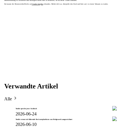
Marktstimmung zu validieren und Strategien direkt dort zu bewerten, wo du deine Trades ausführst.
Du kannst die Benutzeroberfläche auf
Toobit Insights
erkunden. Melde dich an, überprüfe den Feed und höre auf, in einem Vakuum zu traden.
Verwandte Artikel
Alle
Toobit spricht jetzt Arabisch
2026-06-24
Toobit erneut als führende Derivateplattform von Hedgeweek ausgezeichnet
2026-06-10