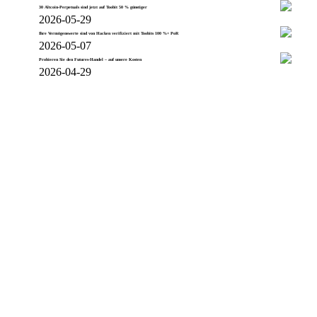
30 Altcoin-Perpetuals sind jetzt auf Toobit 50 % günstiger
2026-05-29
Ihre Vermögenswerte sind von Hacken verifiziert mit Toobits 100 %+ PoR
2026-05-07
Probieren Sie den Futures-Handel – auf unsere Kosten
2026-04-29