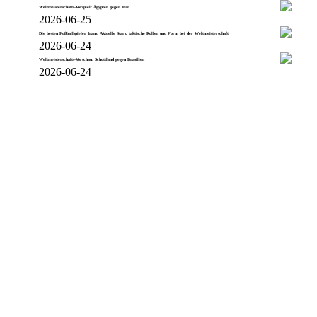
Weltmeisterschafts-Vorspiel: Ägypten gegen Iran
2026-06-25
Die besten Fußballspieler Irans: Aktuelle Stars, taktische Rollen und Form bei der Weltmeisterschaft
2026-06-24
Weltmeisterschafts-Vorschau: Schottland gegen Brasilien
2026-06-24