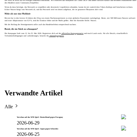
Die Feier ist nicht auf ein einziges Orderbuch beschränkt. Wir erweitern das Ökosystem auf Toobit DEX+ und unsere sozialen Kanäle und belohnen Frühaufsteher unter
den Händlern sowie Community-Empfehler.
Wenn du dazu beiträgst, das Netzwerk zu vergrößern oder dezentrale Liquiditäten erkundest, kannst du mit zusätzlichen Token-Airdrops und Gutscheinen rechnen.
Echter Nutzen hängt vom Netzwerk ab, und das Netzwerk wird von denen aufgebaut, die im gesamten Ökosystem aktiv sind.
Mehr als nur eine Mahlzeit
Bitcoin hat in den letzten 16 Jahren den Weg von einem Nischenexperiment zu einer globalen Finanzsäule zurückgelegt. Heute, mit 500 Millionen Nutzern weltweit
und einer Adoptionsrate von 9,9 %, sind die Einsätze höher und der Markt größer. Aber die Kernidee bleibt: Nutzen.
Mit der Reifung des Vermögenswerts sollte auch das Handelserlebnis entsprechend wachsen.
Bereit, dir ein Stück zu schnappen?
Die Kampagne läuft vom 12. bis 25. Mai 2026. Registriere dich auf der
offiziellen Kampagnenseite
und mach Laszlo stolz. Für alle Details, einschließlich
Teilnahmebedingungen und -anforderungen, besuche die
Ankündigungsseite
.
Verwandte Artikel
Alle
Vorschau auf das WM-Spiel: Deutschland gegen Paraguay
2026-06-29
Vorschau auf das WM-Spiel: Japan gegen Schweden
2026-06-25