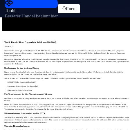
Öffnen
Toobit
Besserer Handel beginnt hier
Toobit Bitcoin Pizza Day und ein Stück von 100.000 $
2026-05-12
Vor sechzehn Jahren gab Laszlo Hanyecz 10.000 BTC für ein Abendessen aus. Damals war das ein Durchbruch in Sachen Nutzen: das erste Mal, dass „magisches
Internetgeld“ physische Pizza kaufte. Heute, mit einer Bitcoin-Marktkapitalisierung von rund 1,4 Billionen US-Dollar, sind das offiziell die teuersten Pizzen der
Menschheitsgeschichte.
Die meisten Menschen sehen diese Geschichte und verziehen das Gesicht. Eine bessere Perspektive ist: Der beste Zeitpunkt, ein Portfolio aufzubauen, war gestern –
der zweitbeste ist jetzt. Um die Transaktion zu feiern, mit der alles begann, liegt ein Stück Belohnungen im Wert von 100.000 USDT auf dem Tisch – ganz ohne ein
Jahrzehnt des Bedauerns.
Belohnungen für den täglichen Einsatz
Krypto ist eine Gemeinschaft, aber eine Gemeinschaft ohne ein wenig gesunden Wettbewerb ist nur ein Gruppenchat. Wir halten es einfach: Erledige tägliche
Handelsaufgaben, um die Chance auf verschiedene Preise zu erhalten.
Anstatt 10.000 BTC für ein Abendessen auszugeben, können Teilnehmer Belohnungen verdienen, die ihr Portfolio wachsen lassen:
0,005 BTC (das Goldmedaillen-Stück)
Limitierte Bitcoin Pizza Day Fanartikel
USDT-Boni und Pizza-Gutscheine
Ein Sicherheitsnetz für die „Was-wäre-wenn“-Gruppe
Die klassische Krypto-Einführung besteht normalerweise darin, auf „Kaufen“ zu klicken und sofort zuzusehen, wie das Diagramm aussieht wie eine schwarze Diamant-
Skipiste.
Dieses Jahr ist das „Was-wäre-wenn“ aus der Gleichung gestrichen. Dein erster BTC-Spot-Trade während der Kampagne hat ein eingebautes Sicherheitsnetz. Wenn
diese Kauforder 48 Stunden lang gehalten wird, ohne verkauft oder übertragen zu werden, und der Marktpreis fällt, wird eine Entschädigung von bis zu 100 USDT als
Testguthaben bereitgestellt. Es ist eine Versicherung für den ersten Schritt ins tiefe Wasser.
Rückvergütungen, kalt serviert (und in BTC)
Am offiziellen Jahrestag, dem 22. Mai, können Futures-Händler Gebührenrückvergütungen in direkte BTC-Airdrops von bis zu 100 USDT-Äquivalent umwandeln. Es ist
ein einfacher Kreislauf: handeln und ansammeln. In einem Jahr, in dem Unternehmensschatzkammern voraussichtlich über 2,3 Millionen BTC halten werden, war der
Aufbau eines persönlichen Bestands noch nie so relevant.
Über den Hauptteller hinaus