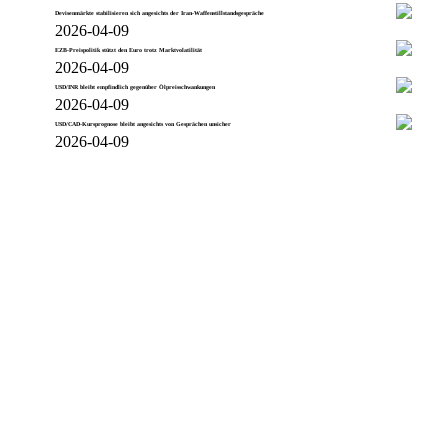
Devisenmärkte stabilisieren sich angesichts der Iran-Waffenstillstandsgespräche
2026-04-09
EZB-Preispolitik stützt den Euro trotz Marktvolatilität
2026-04-09
USD/INR bleibt empfindlich gegenüber Ölpreisschwankungen
2026-04-09
USD/CAD-Kursprognose bleibt angesichts von Gesprächen unsicher
2026-04-09