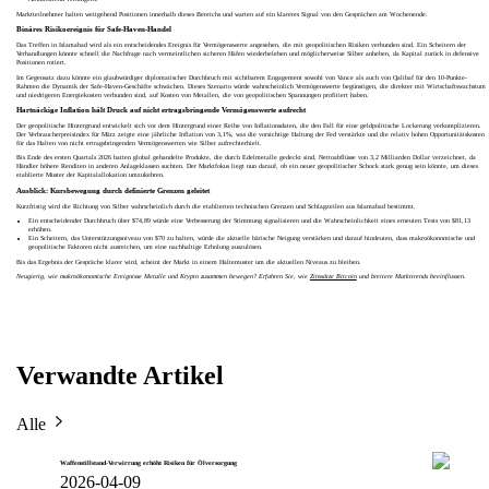
Marktteilnehmer halten weitgehend Positionen innerhalb dieses Bereichs und warten auf ein klareres Signal von den Gesprächen am Wochenende.
Binäres Risikoereignis für Safe-Haven-Handel
Das Treffen in Islamabad wird als ein entscheidendes Ereignis für Vermögenswerte angesehen, die mit geopolitischen Risiken verbunden sind. Ein Scheitern der
Verhandlungen könnte schnell die Nachfrage nach vermeintlichen sicheren Häfen wiederbeleben und möglicherweise Silber anheben, da Kapital zurück in defensive
Positionen rotiert.
Im Gegensatz dazu könnte ein glaubwürdiger diplomatischer Durchbruch mit sichtbarem Engagement sowohl von Vance als auch von Qalibaf für den 10-Punkte-
Rahmen die Dynamik der Safe-Haven-Geschäfte schwächen. Dieses Szenario würde wahrscheinlich Vermögenswerte begünstigen, die direkter mit Wirtschaftswachstum
und niedrigeren Energiekosten verbunden sind, auf Kosten von Metallen, die von geopolitischen Spannungen profitiert haben.
Hartnäckige Inflation hält Druck auf nicht ertragsbringende Vermögenswerte aufrecht
Der geopolitische Hintergrund entwickelt sich vor dem Hintergrund einer Reihe von Inflationsdaten, die den Fall für eine geldpolitische Lockerung verkomplizieren.
Der Verbraucherpreisindex für März zeigte eine jährliche Inflation von 3,1%, was die vorsichtige Haltung der Fed verstärkte und die relativ hohen Opportunitätskosten
für das Halten von nicht ertragsbringenden Vermögenswerten wie Silber aufrechterhielt.
Bis Ende des ersten Quartals 2026 hatten global gehandelte Produkte, die durch Edelmetalle gedeckt sind, Nettoabflüsse von 3,2 Milliarden Dollar verzeichnet, da
Händler höhere Renditen in anderen Anlageklassen suchten. Der Marktfokus liegt nun darauf, ob ein neuer geopolitischer Schock stark genug sein könnte, um dieses
etablierte Muster der Kapitalallokation umzukehren.
Ausblick: Kursbewegung durch definierte Grenzen geleitet
Kurzfristig wird die Richtung von Silber wahrscheinlich durch die etablierten technischen Grenzen und Schlagzeilen aus Islamabad bestimmt.
Ein entscheidender Durchbruch über $74,89 würde eine Verbesserung der Stimmung signalisieren und die Wahrscheinlichkeit eines erneuten Tests von $81,13
erhöhen.
Ein Scheitern, das Unterstützungsniveau von $70 zu halten, würde die aktuelle bärische Neigung verstärken und darauf hindeuten, dass makroökonomische und
geopolitische Faktoren nicht ausreichen, um eine nachhaltige Erholung auszulösen.
Bis das Ergebnis der Gespräche klarer wird, scheint der Markt in einem Haltemuster um die aktuellen Niveaus zu bleiben.
Neugierig, wie makroökonomische Ereignisse Metalle und Krypto zusammen bewegen? Erfahren Sie, wie
Zinssätze Bitcoin
und breitere Markttrends beeinflussen.
Verwandte Artikel
Alle
Waffenstillstand-Verwirrung erhöht Risiken für Ölversorgung
2026-04-09