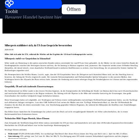
Öffnen
Toobit
Besserer Handel beginnt hier
Silberpreis stabilisiert sich, da US-Iran-Gespräche bevorstehen
2026-04-09
Silber hält sich nahe bei $74, während die Märkte auf das Ergebnis der US-Iran-Friedensgespräche warten
Silberpreis stabil vor Gesprächen in Islamabad
Silber wurde am Donnerstag in den späten asiatischen Stunden nahezu unverändert bei rund $74 pro Unze gehandelt, da die Märkte vor der ersten formellen Runde der
Friedensgespräche zwischen den Vereinigten Staaten und Iran, die für Samstag in Pakistan angesetzt sind, pausierten. Die Gespräche werden einen 10-Punkte-Vorschlag
überprüfen, der darauf abzielt, einen dauerhaften Waffenstillstand in mehreren Konfliktzonen zu sichern, eine Entwicklung, die als potenzieller binärer Auslöser für
Risikoanlagen angesehen wird.
Die Pressesprecherin des Weißen Hauses, Leavitt, sagte, dass der US-Vizepräsident Vance die Delegation nach Islamabad führen wird, um den Vorschlag Irans zu
bewerten, der Anfang der Woche eingereicht wurde. Der iranische Parlamentspräsident und Chefunterhändler Qalibaf behauptete in den sozialen Medien, dass
Washington bereits drei Klauseln des Plans verletzt habe, darunter die Forderung nach einem sofortigen Stopp der Feindseligkeiten im Libanon und den angrenzenden
Gebieten.
Geopolitik, Öl und sich ändernde Zinserwartungen
Der Aufwärtstrend von Silber wurde in den letzten Wochen begrenzt, da die Energiemärkte die Schließung der Straße von Hormus durch Iran nach US-amerikanischen
und israelischen Militäroperationen in der Region verdauten. Die Störung trieb die Ölpreise in die Höhe und verstärkte kurzzeitig die Erwartungen, dass große
Zentralbanken ihre straffere Geldpolitik länger beibehalten könnten.
Diese Erwartungen haben sich abgekühlt, seit Washington und Teheran einem vorübergehenden zweiwöchigen Waffenstillstand zugestimmt haben, was die Nachfrage
nach defensiven Anlagen verringerte. Laut dem CME FedWatch-Tool weisen die Märkte nun eine 76,4%ige Wahrscheinlichkeit zu, dass die US-Notenbank die
Zinssätze für den Rest des Jahres unverändert lässt, eine Verschiebung gegenüber früheren Prognosen, die während des Höhepunkts des Konflikts zwei Zinserhöhungen
eingepreist hatten.
Das Fehlen klarer Aussichten für Zinssenkungen hat jedoch auch den Druck auf nicht ertragsbringende Rohstoffe wie Silber aufrechterhalten, die in einem
Hochzinsumfeld kein Einkommen bieten.
Technisches Bild: Enger Bereich, klare Ebenen
Zum Zeitpunkt der Veröffentlichung blieb Silber nahezu unverändert bei $74 pro Unze und konsolidierte sich unter dem 20-Perioden-Exponentiellen-Gleitenden-
Durchschnitt bei $74,89 und behielt eine leichte kurzfristige Abwärtsneigung bei.
Wichtige Ebenen umfassen:
Widerstand:
$74,89 (20-Perioden-EMA). Ein nachhaltiger Durchbruch über dieses Niveau könnte den Weg zum Hoch vom 2. April bei $81,13 öffnen.
Unterstützung:
$70, gefolgt vom Tief vom 26. März bei $66,70. Ein Rückgang unter $70 würde erneuten Verkaufsdruck signalisieren und den jüngsten
Abwärtstrend verlängern.