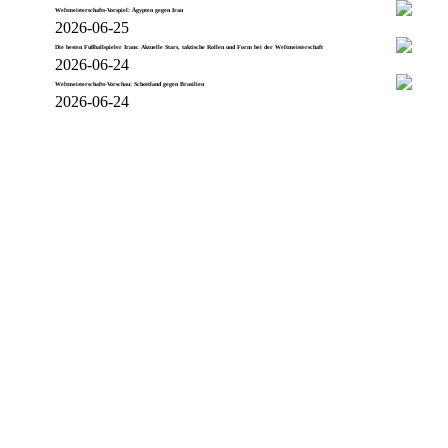
Weltmeisterschafts-Vorspiel: Ägypten gegen Iran
2026-06-25
Die besten Fußballspieler Irans: Aktuelle Stars, taktische Rollen und Form bei der Weltmeisterschaft
2026-06-24
Weltmeisterschafts-Vorschau: Schottland gegen Brasilien
2026-06-24