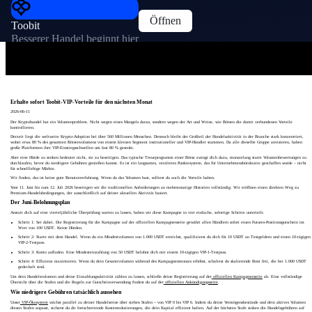
Öffnen
Toobit
Besserer Handel beginnt hier
Erhalte sofort Toobit-VIP-Vorteile für den nächsten Monat
2026-06-11
Der Kryptohandel hat ein Volumenproblem. Nicht wegen eines Mangels daran, sondern wegen der Art und Weise, wie Börsen die damit verbundenen Vorteile
kontrollieren.
Derzeit liegt die weltweite Krypto-Adoption bei über 560 Millionen Menschen. Dennoch bleibt der Großteil der Handelsaktivität in der Branche stark konzentriert,
wobei etwa 80 % des gesamten Börsenvolumens von einem kleinen Segment institutioneller und VIP-Händler stammen. Da alle dieselbe Gruppe anvisieren, haben
große Plattformen ihre VIP-Einstiegsschwellen um fast 80 % gesenkt.
Aber eine Hürde zu senken bedeutet nicht, sie zu beseitigen. Das typische Treueprogramm einer Börse zwingt dich dazu, monatelang starre Volumenbewertungen zu
durchlaufen, bevor du niedrigere Gebühren genießen kannst. Es ist ein langsames, veraltetes Punktesystem, das für Unternehmensbürokratie geschaffen wurde – nicht
für schnelllebige Märkte.
Wir finden, das ist keine gute Benutzererfahrung. Wenn du das Volumen hast, solltest du auch die Vorteile haben.
Vom 11. Juni bis zum 12. Juli 2026 beseitigen wir die traditionellen Anforderungen an mehrmonatige Historien vollständig. Wir eröffnen einen direkten Weg zu
Premium-Handelsbedingungen, der ausschließlich auf deiner aktuellen Aktivität basiert.
Der Juni-Belohnungsplan
Anstatt dich auf eine vierteljährliche Überprüfung warten zu lassen, haben wir diese Kampagne in vier einfache, sofortige Schritte unterteilt.
Schritt 1: Sei dabei. Die Registrierung für die Kampagne auf der offiziellen Kampagnenseite gewährt allen Händlern sofort einen Futures-Positionsgutschein im
Wert von 100 USDT. Keine Hürden.
Schritt 2: Starte mit dem Handel. Wenn du ein Mindestvolumen von 1.000 USDT erreichst, qualifizierst du dich für 10 USDT an Testgeldern und einen 10-tägigen
VIP-2-Testpass.
Schritt 3: Konto aufladen. Eine Mindesteinzahlung von 50 USDT belohnt dich mit einem 10-tägigen VIP-1-Testpass.
Schritt 4: Effizienz maximieren. Wenn du dein Gesamtvolumen während des Kampagnenmonats erhöhst, schaltest du skalierende Boni frei, die bei 1.000 USDT
gedeckelt sind.
Um dein Handelsvolumen und deine Einzahlungsaktivität zählen zu lassen, schließe deine Registrierung auf der
offiziellen Kampagnenseite
ab. Eine vollständige
Übersicht über die Stufen und die Regeln zur Gutscheinverwendung findest du auf der
offiziellen Ankündigungsseite
.
Wie niedrigere Gebühren tatsächlich aussehen
Unser
VIP-Ökosystem
wächst parallel zu deiner Handelsreise über sieben Stufen – von VIP 0 bis VIP 6. Indem du deine Vermögensbestände und dein aktives Volumen
diesen Stufen anpasst, sicherst du dir fortschreitende Kostenreduzierungen, die dein Kapital effizient halten. Auf der höchsten Stufe sinken die Handelsgebühren auf