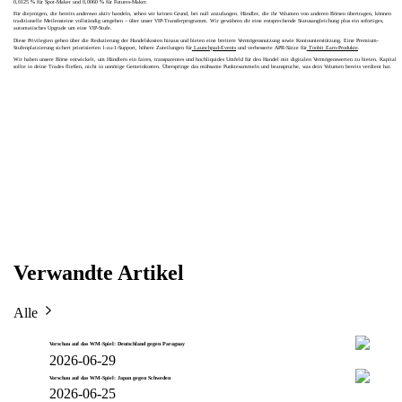
0,0125 % für Spot-Maker und 0,0060 % für Futures-Maker.
Für diejenigen, die bereits anderswo aktiv handeln, sehen wir keinen Grund, bei null anzufangen. Händler, die ihr Volumen von anderen Börsen übertragen, können
traditionelle Meilensteine vollständig umgehen – über unser VIP-Transferprogramm. Wir gewähren dir eine entsprechende Statusangleichung plus ein sofortiges,
automatisches Upgrade um eine VIP-Stufe.
Diese Privilegien gehen über die Reduzierung der Handelskosten hinaus und bieten eine breitere Vermögensnutzung sowie Kontounterstützung. Eine Premium-
Stufenplatzierung sichert priorisierten 1-zu-1-Support, höhere Zuteilungen für
Launchpad-Events
und verbesserte APR-Sätze für
Toobit Earn-Produkte
.
Wir haben unsere Börse entwickelt, um Händlern ein faires, transparentes und hochliquides Umfeld für den Handel mit digitalen Vermögenswerten zu bieten. Kapital
sollte in deine Trades fließen, nicht in unnötige Gemeinkosten. Überspringe das mühsame Punktesammeln und beanspruche, was dein Volumen bereits verdient hat.
Verwandte Artikel
Alle
Vorschau auf das WM-Spiel: Deutschland gegen Paraguay
2026-06-29
Vorschau auf das WM-Spiel: Japan gegen Schweden
2026-06-25