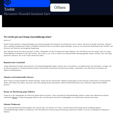
Öffnen
Toobit
Besserer Handel beginnt hier
Wo wird Krypto nach Trumps Amtseinführung stehen?
2025-01-17
Donald Trumps Ansichten zu Kryptowährungen waren historisch gesehen eher skeptisch als unterstützend, aber es scheint, dass sich ein Wandel abzeichnet. Während
seiner vorherigen Präsidentschaft äußerte er Bedenken hinsichtlich Bitcoin und anderer Kryptowährungen, nannte sie eine potenzielle Bedrohung für den US-Dollar und
kritisierte ihre Volatilität und mangelnde Regulierung.
Seine Haltung scheint sich jedoch entwickelt zu haben, insbesondere mit dem Wachstum der Krypto-Adoption. Wir sind offiziell nur noch wenige Tage von Trumps
Amtseinführung als Präsident im Jahr 2025 entfernt, und es sieht so aus, als ob er diesmal eine unterstützendere Haltung gegenüber Krypto einnimmt. Hier sind einige
potenzielle Szenarien, die wir bei Toobit theoretisiert haben:
Regulatorische Landschaft
Trumps Administration könnte darauf abzielen, die Kryptowährungsregulierungen zu klären und zu vereinfachen, was möglicherweise die Unsicherheit verringert, die
die Branche geplagt hat. Pro-Krypto-Politiken könnten institutionelle Investitionen und Innovationen fördern, insbesondere in der Blockchain-Technologie und
digitalen Vermögenswerten.
Adoption und institutionelles Interesse
Wenn Trump ein krypto-freundliches Umfeld unterstützt, könnte dies die institutionelle Adoption beschleunigen und die Nutzung von Blockchain in Finanzsystemen
fördern. Dies könnte dazu führen, dass mehr in den USA ansässige Krypto-Unternehmen, Börsen und DeFi-Plattformen unter reduzierten regulatorischen Hürden
florieren.
Krypto als Absicherung gegen Inflation
Trump hat in der Vergangenheit die Politik der Federal Reserve kritisiert. Wenn wirtschaftliche Herausforderungen anhalten, könnte seine Administration Krypto,
insbesondere
Bitcoin
, als Absicherung gegen Inflation oder als Werkzeug für finanzielle Unabhängigkeit von zentralisierten Systemen betrachten.
Globaler Wettbewerb
Eine Trump-Präsidentschaft könnte größeren Wert darauf legen, mit Nationen wie China in der Blockchain-Entwicklung und der Einführung digitaler
Zentralbankwährungen (CBDC) zu konkurrieren. Die USA könnten die Finanzierung und Forschung in Blockchain erhöhen, um einen technologischen Vorsprung zu
behalten.