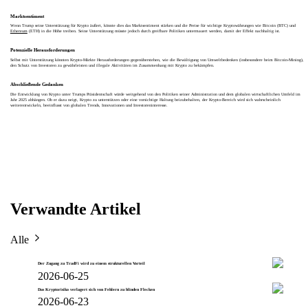
Marktsentiment
Wenn Trump seine Unterstützung für Krypto äußert, könnte dies das Marktsentiment stärken und die Preise für wichtige Kryptowährungen wie Bitcoin (BTC) und
Ethereum
(ETH) in die Höhe treiben. Seine Unterstützung müsste jedoch durch greifbare Politiken untermauert werden, damit der Effekt nachhaltig ist.
Potenzielle Herausforderungen
Selbst mit Unterstützung könnten Krypto-Märkte Herausforderungen gegenüberstehen, wie die Bewältigung von Umweltbedenken (insbesondere beim Bitcoin-Mining),
den Schutz von Investoren zu gewährleisten und illegale Aktivitäten im Zusammenhang mit Krypto zu bekämpfen.
Abschließende Gedanken
Die Entwicklung von Krypto unter Trumps Präsidentschaft würde weitgehend von den Politiken seiner Administration und dem globalen wirtschaftlichen Umfeld im
Jahr 2025 abhängen. Ob er dazu neigt, Krypto zu unterstützen oder eine vorsichtige Haltung beizubehalten, der Krypto-Bereich wird sich wahrscheinlich
weiterentwickeln, beeinflusst von globalen Trends, Innovationen und Investoreninteresse.
Verwandte Artikel
Alle
Der Zugang zu TradFi wird zu einem strukturellen Vorteil
2026-06-25
Das Kryptorisiko verlagert sich von Fehlern zu blinden Flecken
2026-06-23