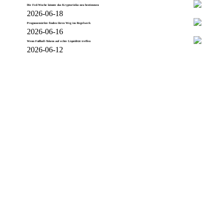
Die Fed-Woche könnte das Kryptorisiko neu bestimmen
2026-06-18
Prognosemärkte finden ihren Weg ins Regelwerk
2026-06-16
Wenn Fußball-Tokens auf echte Liquidität treffen
2026-06-12