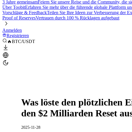
3 Jahre gemeinsam
Feiern Sie unsere Reise und die Community, die si
Über Toobit
Erfahren Sie mehr über die führende globale Plattform un
Vorschläge & Feedback
Teilen Sie Ihre Ideen zur Verbesserung der 
Proof of Reserves
Vertrauen durch 100 % Rücklagen aufgebaut
Anmelden
Registrieren
🔥BTC/USDT
Was löste den plötzlichen 
den $2 Milliarden Reset au
2025-11-28