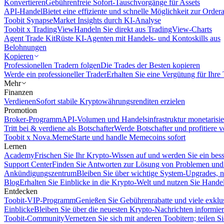
Konvertieren
Gebührenfreie Sofort-Tauschvorgänge für Assets
API-Handel
Bietet eine effiziente und schnelle Möglichkeit zur Orde
Toobit Synapse
Market Insights durch KI-Analyse
Toobit x TradingView
Handeln Sie direkt aus TradingView-Charts
Agent Trade Kit
Rüste KI-Agenten mit Handels- und Kontoskills aus
Belohnungen
Kopieren
Professionellen Tradern folgen
Die Trades der Besten kopieren
Werde ein professioneller Trader
Erhalten Sie eine Vergütung für Ihre
Mehr
Finanzen
Verdienen
Sofort stabile Kryptowährungsrenditen erzielen
Promotion
Broker-Programm
API-Volumen und Handelsinfrastruktur monetarisie
Tritt bei & verdiene als Botschafter
Werde Botschafter und profitiere vo
Toobit x Nova.Meme
Starte und handle Memecoins sofort
Lernen
Academy
Frischen Sie Ihr Krypto-Wissen auf und werden Sie ein bess
Support Center
Finden Sie Antworten zur Lösung von Problemen und n
Ankündigungszentrum
Bleiben Sie über wichtige System-Upgrades, 
Blog
Erhalten Sie Einblicke in die Krypto-Welt und nutzen Sie Hande
Entdecken
Toobit-VIP-Programm
Genießen Sie Gebührenrabatte und viele exkl
Einblicke
Bleiben Sie über die neuesten Krypto-Nachrichten informier
Toobit-Community
Vernetzen Sie sich mit anderen Toobitern; teilen