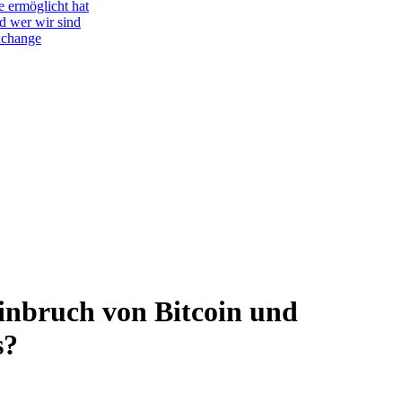
e ermöglicht hat
d wer wir sind
Exchange
Einbruch von Bitcoin und
s?