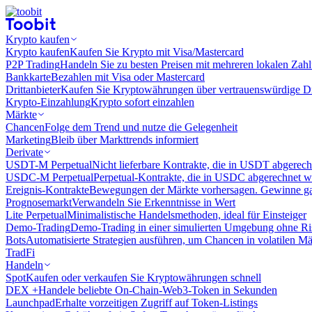
Krypto kaufen
Krypto kaufen
Kaufen Sie Krypto mit Visa/Mastercard
P2P Trading
Handeln Sie zu besten Preisen mit mehreren lokalen Zah
Bankkarte
Bezahlen mit Visa oder Mastercard
Drittanbieter
Kaufen Sie Kryptowährungen über vertrauenswürdige Drit
Krypto-Einzahlung
Krypto sofort einzahlen
Märkte
Chancen
Folge dem Trend und nutze die Gelegenheit
Marketing
Bleib über Markttrends informiert
Derivate
USDT-M Perpetual
Nicht lieferbare Kontrakte, die in USDT abgerec
USDC-M Perpetual
Perpetual-Kontrakte, die in USDC abgerechnet 
Ereignis-Kontrakte
Bewegungen der Märkte vorhersagen. Gewinne gan
Prognosemarkt
Verwandeln Sie Erkenntnisse in Wert
Lite Perpetual
Minimalistische Handelsmethoden, ideal für Einsteiger
Demo-Trading
Demo-Trading in einer simulierten Umgebung ohne Ri
Bots
Automatisierte Strategien ausführen, um Chancen in volatilen M
TradFi
Handeln
Spot
Kaufen oder verkaufen Sie Kryptowährungen schnell
DEX +
Handele beliebte On-Chain-Web3-Token in Sekunden
Launchpad
Erhalte vorzeitigen Zugriff auf Token-Listings