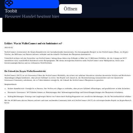
Öffnen
Toobit
Besserer Handel beginnt hier
Erklärt: Was ist WalletConnect und wie funktioniert es?
2025-05-02
WalletConnect revolutioniert die Krypto-Konnektivität mit beeindruckenden Innovationen. Ein herausragendes Beispiel ist das WalletConnect Phone, ein Krypto-
Telefon, das Millionen von Nutzern weltweit verbindet und das schnelle Wachstum des Ökosystems demonstriert.
Tatsächlich sicherte sich der Entwickler von WalletConnect Anfang dieses Jahres eine B-Runde in Höhe von 13 Millionen US-Dollar, die die Listung von WCT
unterstützen wird, einschließlich Startdetails sowie Preisprognosen. Mit diesen strategischen Schritten stärkt WalletConnect seine Marktposition, bietet neue
Investitionsmöglichkeiten und ein verbessertes Web3-Erlebnis.
Die Zukunft der Krypto-Wallet-Konnektivität
WalletConnect (WCT) ist ein Governance-Token des WalletConnect-Protokolls, das sichere mit nahtloser Interaktion zwischen dezentralen Wallets und Blockchain-
Anwendungen (dApps) kombiniert, ohne private Schlüssel zu teilen. Das Projekt zielt darauf ab, die Dezentralisierung voranzutreiben und eine dynamische
Governance-Community aufzubauen, die es Token-Inhabern ermöglicht, die Zukunft des WalletConnect-Ökosystems zu gestalten.
Hauptmerkmale
Sichere Konnektivität: Ermöglicht es Nutzern, ihre Wallets mit dApps zu verbinden, ohne private Schlüssel offenzulegen, und gewährleistet so hohe Sicherheit.
Dezentrale Governance: WCT-Inhaber können an Abstimmungen über Verbesserungsvorschläge und Entwicklungsrichtungen des Ökosystems teilnehmen.
Staking-Belohnungen: Ermutigt zum langfristigen Halten von Tokens durch Staking-Programme mit attraktiven Belohnungen, die die Netzwerkstabilität erhöhen.
Mit fast 40 Millionen aktiven Nutzern weltweit und einer wachsenden Community hebt sich WalletConnect (WCT) als vielversprechendes Projekt im Krypto-Bereich
hervor.