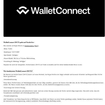
WalletConnect (WCT) geht auf Toobit live
Hier sind die wichtigen Details zu
WalletConnect (WCT)
-Börse: Toobit
-Handelspaar: WCT/USDT
-Spot-Handel: Verfügbar
-Futures-Handel: Mit bis zu 75-facher Hebelwirkung
-Einzahlung & Abhebung: Verfügbar
Verpassen Sie nicht die Gelegenheit, WalletConnect (WCT) auf Toobit zu handeln und Teil dieser bahnbrechenden Reise zu sein.
Wie funktioniert WalletConnect (WCT)?
Der Betrieb von WalletConnect (WCT) basiert auf einem Protokoll, das Krypto-Wallets mit dApps verbindet und maximale Sicherheit und Bequemlichkeit für die
Nutzer gewährleistet.
-Erstauthentifizierung
Wenn Nutzer WalletConnect als Verbindungsmethode auf einer dApp auswählen, generiert das System einen QR-Code, der die Verbindungsanforderungsinformationen
enthält. Die Nutzer scannen diesen Code dann mit ihrer Wallet, um den Authentifizierungsprozess zu starten.
-Einrichtung einer sicheren Sitzung
Sobald der QR-Code gescannt und authentifiziert wurde, wird eine sichere Sitzung zwischen der Wallet und der dApp eingerichtet. Dies stellt sicher, dass alle
Transaktionen verschlüsselt und vollständig geschützt sind.
-Transaktionssignierung
Jede Transaktion, von Token-Swaps bis hin zu NFT-Käufen, muss direkt vom Nutzer aus seiner Wallet genehmigt werden. Darüber hinaus unterstützt WalletConnect
die kontinuierliche Sitzungswartung, wodurch wiederholte Neuverbindungen überflüssig werden.