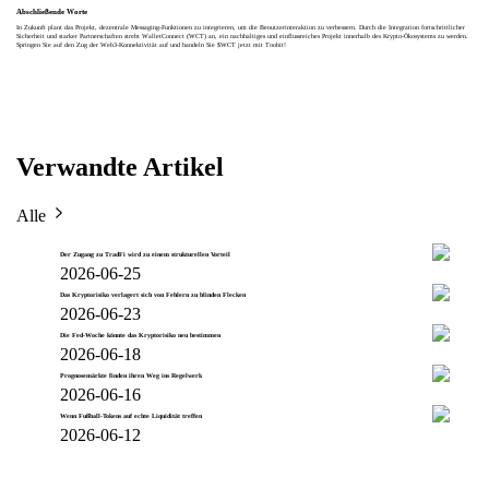
Abschließende Worte
In Zukunft plant das Projekt, dezentrale Messaging-Funktionen zu integrieren, um die Benutzerinteraktion zu verbessern. Durch die Integration fortschrittlicher
Sicherheit und starker Partnerschaften strebt WalletConnect (WCT) an, ein nachhaltiges und einflussreiches Projekt innerhalb des Krypto-Ökosystems zu werden.
Springen Sie auf den Zug der Web3-Konnektivität auf und handeln Sie $WCT jetzt mit Toobit!
Verwandte Artikel
Alle
Der Zugang zu TradFi wird zu einem strukturellen Vorteil
2026-06-25
Das Kryptorisiko verlagert sich von Fehlern zu blinden Flecken
2026-06-23
Die Fed-Woche könnte das Kryptorisiko neu bestimmen
2026-06-18
Prognosemärkte finden ihren Weg ins Regelwerk
2026-06-16
Wenn Fußball-Tokens auf echte Liquidität treffen
2026-06-12