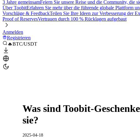
3 Jahre gemeinsam
Feiern Sie unsere Reise und die Community, die si
Über Toobit
Erfahren Sie mehr über die führende globale Plattform un
Vorschläge & Feedback
Teilen Sie Ihre Ideen zur Verbesserung der 
Proof of Reserves
Vertrauen durch 100 % Rücklagen aufgebaut
Anmelden
Registrieren
🔥BTC/USDT
Was sind Toobit-Geschenke
sie?
2025-04-18