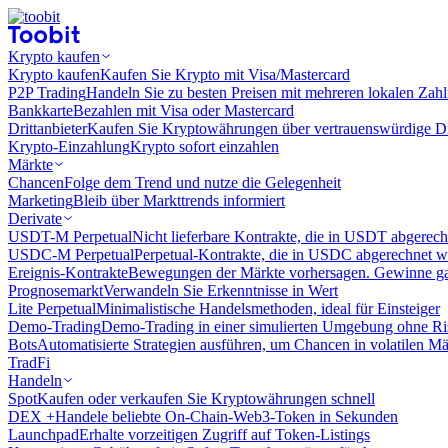
Krypto kaufen
Krypto kaufen
Kaufen Sie Krypto mit Visa/Mastercard
P2P Trading
Handeln Sie zu besten Preisen mit mehreren lokalen Zah
Bankkarte
Bezahlen mit Visa oder Mastercard
Drittanbieter
Kaufen Sie Kryptowährungen über vertrauenswürdige Drit
Krypto-Einzahlung
Krypto sofort einzahlen
Märkte
Chancen
Folge dem Trend und nutze die Gelegenheit
Marketing
Bleib über Markttrends informiert
Derivate
USDT-M Perpetual
Nicht lieferbare Kontrakte, die in USDT abgerec
USDC-M Perpetual
Perpetual-Kontrakte, die in USDC abgerechnet 
Ereignis-Kontrakte
Bewegungen der Märkte vorhersagen. Gewinne gan
Prognosemarkt
Verwandeln Sie Erkenntnisse in Wert
Lite Perpetual
Minimalistische Handelsmethoden, ideal für Einsteiger
Demo-Trading
Demo-Trading in einer simulierten Umgebung ohne Ri
Bots
Automatisierte Strategien ausführen, um Chancen in volatilen M
TradFi
Handeln
Spot
Kaufen oder verkaufen Sie Kryptowährungen schnell
DEX +
Handele beliebte On-Chain-Web3-Token in Sekunden
Launchpad
Erhalte vorzeitigen Zugriff auf Token-Listings