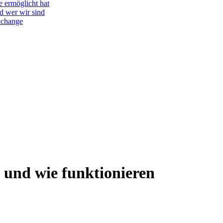
e ermöglicht hat
d wer wir sind
Exchange
 und wie funktionieren