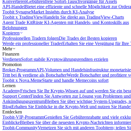
Konvertieren
Gebührenfreie Sofort-Tauschvorgänge für Assets
API-Handel
Bietet eine effiziente und schnelle Möglichkeit zur Orde
Toobit Synapse
Market Insights durch KI-Analyse
Toobit x TradingView
Handeln Sie direkt aus TradingView-Charts
Agent Trade Kit
Rüste KI-Agenten mit Handels- und Kontoskills aus
Belohnungen
Kopieren
Professionellen Tradern folgen
Die Trades der Besten kopieren
Werde ein professioneller Trader
Erhalten Sie eine Vergütung für Ihre
Mehr
Finanzen
Verdienen
Sofort stabile Kryptowährungsrenditen erzielen
Promotion
Broker-Programm
API-Volumen und Handelsinfrastruktur monetarisie
Tritt bei & verdiene als Botschafter
Werde Botschafter und profitiere vo
Toobit x Nova.Meme
Starte und handle Memecoins sofort
Lernen
Academy
Frischen Sie Ihr Krypto-Wissen auf und werden Sie ein bess
Support Center
Finden Sie Antworten zur Lösung von Problemen und n
Ankündigungszentrum
Bleiben Sie über wichtige System-Upgrades, 
Blog
Erhalten Sie Einblicke in die Krypto-Welt und nutzen Sie Hande
Entdecken
Toobit-VIP-Programm
Genießen Sie Gebührenrabatte und viele exkl
Einblicke
Bleiben Sie über die neuesten Krypto-Nachrichten informier
Toobit-Community
Vernetzen Sie sich mit anderen Toobitern; teilen