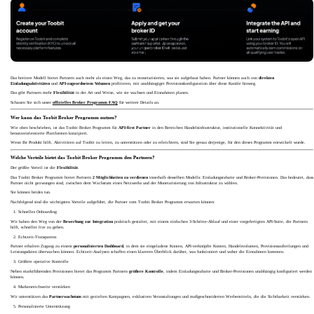
Das breitere Modell bietet Partnern auch mehr als einen Weg, das zu monetarisieren, was sie aufgebaut haben. Partner können auch von
direkten
Einladungsaktivitäten
und
API-zugeordnetem Volumen
profitieren, mit unabhängiger Provisionskonfiguration über diese Kanäle hinweg.
Das gibt Partnern mehr
Flexibilität
in der Art und Weise, wie sie wachsen und Einnahmen planen.
Schauen Sie sich unser
offizielles Broker Programm FAQ
für weitere Details an.
Wer kann das Toobit Broker Programm nutzen?
Wie oben beschrieben, ist das Toobit Broker Programm für
API-first Partner
in den Bereichen Handelsinfrastruktur, institutionelle Konnektivität und
benutzerorientierte Plattformen konzipiert.
Wenn Ihr Produkt hilft, Aktivitäten auf Toobit zu leiten, zu unterstützen oder zu erleichtern, sind Sie genau derjenige, für den dieses Programm entwickelt wurde.
Welche Vorteile bietet das Toobit Broker Programm den Partnern?
Der größte Vorteil ist die
Flexibilität
.
Das Toobit Broker Programm bietet Partnern
2 Möglichkeiten zu verdienen
innerhalb desselben Modells: Einladungsrabatte und Broker-Provisionen. Das bedeutet, dass
Partner nicht gezwungen sind, zwischen dem Wachstum eines Netzwerks und der Monetarisierung von Infrastruktur zu wählen.
Sie können beides tun.
Nachfolgend sind die wichtigsten Vorteile aufgeführt, die Partner vom Toobit Broker Programm erwarten können:
Schnelles Onboarding
Wir haben den Weg von der
Bewerbung zur Integration
praktisch gestaltet, mit einem einfachen 3-Schritte-Ablauf und einer vorgefertigten API-Suite, die Partnern
hilft, schneller live zu gehen.
Echtzeit-Transparenz
Partner erhalten Zugang zu einem
personalisierten Dashboard
, in dem sie eingeladene Konten, API-verknüpfte Konten, Handelsvolumen, Provisionsaufteilungen und
Leistungsdaten überwachen können. Echtzeit-Analysen schaffen einen klareren Überblick darüber, was funktioniert und woher die Einnahmen kommen.
Größere operative Kontrolle
Neben marktführenden Provisionen bietet das Programm Partnern
größere Kontrolle
, indem Einladungsrabatte und Broker-Provisionen unabhängig konfiguriert werden
können.
Markenreichweite verstärken
Wir unterstützen das
Partnerwachstum
mit gezielten Kampagnen, exklusiven Veranstaltungen und maßgeschneiderten Werbemitteln, die die Sichtbarkeit verstärken.
Personalisierte Unterstützung