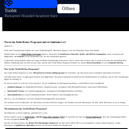
Öffnen
Toobit
Besserer Handel beginnt hier
Was ist das Toobit Broker-Programm und wie funktioniert es?
2026-03-23
Nicht jeder Einnahmestrom beginnt mit einem Empfehlungslink. Manchmal beginnt er mit der Infrastruktur hinter dem Handel.
Deshalb haben wir das
Toobit Broker Programm
gestartet. Entwickelt für
Plattformen, Entwickler, Broker und API-first Communities
, bietet es Partnern eine
Möglichkeit,
zu verdienen
aus der Handelsaktivität, die ihre Infrastruktur generiert.
Traditionelle Partnermodelle haben sich lange auf direkte Empfehlungen konzentriert. Das ist immer noch wichtig, aber es erfasst nicht mehr das vollständige Bild.
Moderne Ausführung läuft auf mehr als nur Links, und mit dem Toobit Broker Programm belohnen wir sowohl
Netzwerkwachstum
als auch
technischen Beitrag
.
Was ist das Toobit Broker Programm?
Das Toobit Broker Programm ist unser
API-gesteuertes Partnerschaftsprogramm
für Teilnehmer, die Aktivitäten durch verbundene Infrastruktur erleichtern.
Auf hoher Ebene bietet es zugelassenen Partnern eine Möglichkeit, Provisionen basierend auf qualifiziertem Handelsvolumen zu verdienen, das mit ihrer einzigartigen
Broker-ID verknüpft ist.
Im weiteren Sinne ist es für die Teams konzipiert, die die Ausführung im Hintergrund unterstützen, einschließlich
(nicht erschöpfend)
:
Handelstechnologie
wie Handelsbot-Plattformen, Handelsterminals, intelligente Order-Routing-Plattformen, Open-Source-Bibliotheken
Institutionelle Partner
wie Liquiditätsaggregatoren, Vermögensverwaltungsgesellschaften und Börsen
Nutzerplattformen
wie soziale Handelsplattformen, Wallet-Anbieter und Zahlungsdienstleister
Das ist es, was das Programm von einem Standard-Einladungsmodell unterscheidet.
Wir belohnen
nicht nur
Menschen, die Aktivitäten auf unsere Plattform bringen. Wir belohnen auch die Infrastruktur, die hilft, diese Aktivitäten zu uns zu bringen.
Wie funktioniert das Toobit Broker Programm?
Das Programm ist darauf ausgelegt, unkompliziert zu sein.
Partner erstellen zuerst ein
Toobit-Konto
,
schließen
Know-Your-Customer (KYC)
ab, bewerben sich über das
Partnerschaftsportal
. Nach der Genehmigung erhalten
sie eine einzigartige
Broker-ID
.
Von dort aus können Partner ihre
Broker-ID in Bestellungen integrieren
, die über unsere offene API an uns weitergeleitet werden. Sobald integriert, werden
Provisionen auf
qualifizierte Aktivitäten
verdient, die mit dieser Broker-ID verknüpft sind.