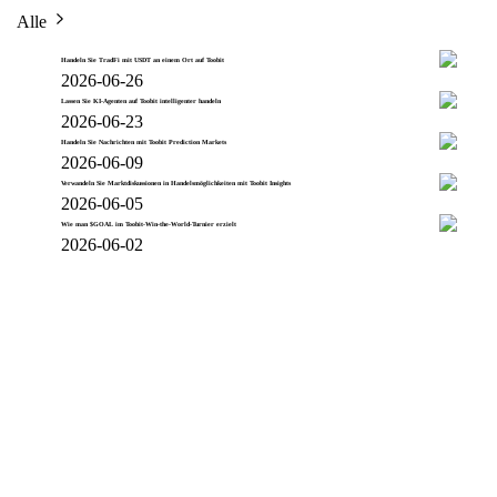
Alle
Handeln Sie TradFi mit USDT an einem Ort auf Toobit
2026-06-26
Lassen Sie KI-Agenten auf Toobit intelligenter handeln
2026-06-23
Handeln Sie Nachrichten mit Toobit Prediction Markets
2026-06-09
Verwandeln Sie Marktdiskussionen in Handelsmöglichkeiten mit Toobit Insights
2026-06-05
Wie man $GOAL im Toobit-Win-the-World-Turnier erzielt
2026-06-02