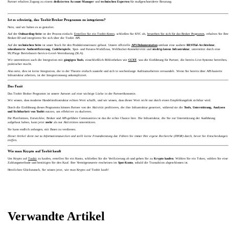
Partner erhalten Zugang zu einem
dedizierten Account Manager
und
technischen Experten
für maßgeschneiderte Beratung.
Ist es schwierig, das Toobit Broker Programm zu integrieren?
Nein, und wir haben es so gestaltet.
Auf der
Onboarding-Seite
ist der Prozess einfach:
Erstellen Sie ein Toobit-Konto
, schließen Sie KYC ab,
bewerben Sie sich für das Broker Programm
, erhalten Sie Ihre
Broker-ID und integrieren Sie sich über die Toobit API.
Auf der
technischen Seite
ist unser Stack für den Produktionseinsatz gebaut. Unsere offizielle
API-Dokumentation
umfasst eine saubere
RESTful-Architektur
,
tokenbasierte Authentifizierung
,
Codebeispiele
, Spot- und Futures-Workflows, WebSocket-Konnektivität und
niedrig-latenz Infrastruktur
, unterstützt durch eine
99,9%ige Betriebszeit-Service-Level-Vereinbarung (SLA).
Wir unterstützen auch die Integration mit
gängigen Tools
, einschließlich Bibliotheken wie
CCXT
, was die Einführung für Partner, die bereits Live-Systeme betreiben,
praktischer macht.
Also nein, dies ist
keine
Integration, die in der Theorie einfach aussieht und sich in wochenlange Aufräumarbeiten verwandelt. Wenn Sie bereits über API-basierte
Infrastruktur arbeiten, ist der Integrationsweg unkompliziert.
Das Fazit
Das Toobit Broker Programm ist unsere Antwort auf eine wichtige Lücke in der Partnerökonomie.
Wir wissen, dass moderne Handelsinfrastruktur echten Wert schafft, und wir wissen, dass dieser Wert
nicht
nur durch einen Empfehlungslink sichtbar wird.
Durch die Einführung dieses Programms können Partner von der Aktivität profitieren, die ihre Infrastruktur generiert, während sie die
Tools, Unterstützung, Analysen
und Sichtbarkeit von Toobit
nutzen, um effektiver zu skalieren.
Für Plattformen, Entwickler, Broker und API-geführte Communities ist das die echte Chance hier. Die Infrastruktur, die Sie zur Unterstützung der Ausführung
aufgebaut haben, kann jetzt
mehr
als nur Aktivitäten unterstützen.
Sie kann endlich anfangen, mit Ihnen zu verdienen.
Dieser Artikel dient nur zu Informationszwecken und stellt keine Finanzberatung dar. Führen Sie immer Ihre eigene Recherche (DYOR) durch, bevor Sie Entscheidungen
treffen.
Wie man Krypto auf Toobit kauft
Um Krypto auf
Toobit
zu kaufen, erstellen Sie ein Konto, schließen Sie die Verifizierung ab und gehen Sie zu
Krypto kaufen
. Wählen Sie ein Token, wählen Sie eine
Zahlungsmethode und bestätigen Sie den Kauf. Ihre Vermögenswerte erscheinen im
Spot-Konto
, sobald die Transaktion abgeschlossen ist.
Herzlichen Glückwunsch, Sie wissen jetzt, wie man Krypto auf Toobit kauft!
Verwandte Artikel