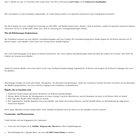
Vom 5. Oktober bis zum 14. November 2025 werden diese Top 100 zu offiziellen
Lead Traders
in der
finanzierten Handelsphase
.
Hier wird Können in echte Einnahmen umgewandelt, da Toobit Kapital direkt in ein spezielles finanziertes Copy-Trading-Konto bereitstellt.
Die Reise beginnt mit einer anfänglichen Zuteilung von 500 USDT, und Händler können durch „Booster“ mehr freischalten, wodurch ihr gesamtes finanziertes Kapital
schrittweise auf bis zu 10.000 USDT erhöht wird, wenn sie unterwegs die Leistungsanforderungen erfüllen.
Wie die Belohnungen funktionieren
Die Einnahmen stammen aus zwei Quellen: Gewinnbeteiligungen und Copy-Trading. Die Gewinnbeteiligung beim Handel beginnt bei 60 Prozent und kann auf 70
Prozent steigen, wenn Händler in den ersten zwei Wochen keine Verstöße begehen.
Die Lead Trader-Kampagne sticht genau aus diesem Grund hervor. Bei vielen anderen Herausforderungen behält das Haus den Großteil der Gewinne. Hier bleibt der
Großteil der Gewinne beim Händler.
Zusätzlich erhalten Händler auch einen Anteil an der Copy-Trading-Gewinnbeteiligung, beginnend bei 10 Prozent und steigend auf 20 Prozent, abhängig vom Level
des Händlers.
Abrechnungen erfolgen am Ende jeder Runde. Vorausgesetzt, die Positionen sind geschlossen, werden die realisierten Gewinne berechnet und direkt auf das Spot-Konto
des Händlers gutgeschrieben, um einen schnellen Zugang zu den Einnahmen zu gewährleisten.
Regeln, die zu beachten sind
Finanzierte Konten müssen spezifische Richtlinien zur Risikoverwaltung befolgen.
Verluste dürfen 20 Prozent der Vermögenswerte an einem einzigen Tag nicht überschreiten, und ein Drawdown von mehr als 40 Prozent zählt als Verstoß.
Fünf Tage ohne Handel zählen ebenfalls als Verstoß.
Drei angesammelte Verstöße disqualifizieren einen Händler vom Erhalt des nächsten Boosters, und fünf Verstöße führen zur Rückforderung des ungenutzten
finanzierten Kapitals.
Keine Sorge, Menschen machen ständig Fehler. Diese Verstöße beeinflussen nicht die bereits vor den Verstößen erzielten Gewinne.
Community- und Bonusanreize
Toobit belohnt auch das Engagement der Community:
Teilen Sie das Ereignis auf
X, YouTube, Telegram oder Discord
mit Ihrem Empfehlungscode.
Vervollständigen Sie 1 gültigen Share, um einen
20 USDT Futures-Bonus
zu erhalten.