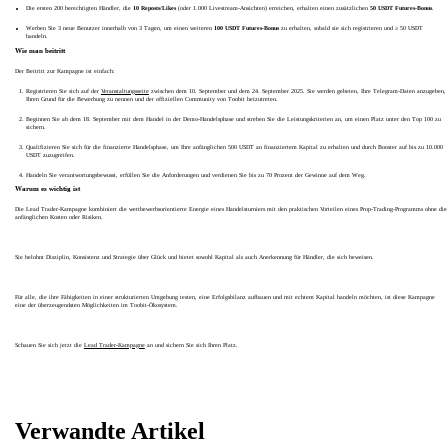
Die ersten 200 berechtigten Händler, die
10 Reposts/Likes
(oder 1.000 Livestream-Ansichten) erreichen, erhalten einen zusätzlichen
50 USDT Futures-Bonus
.
Werben Sie 3 neue Benutzer innerhalb von 3 Tagen, um einen weiteren
100 USDT Futures-Bonus
zu erhalten, sobald sie sich registrieren und ≥ 50 USDT
handeln.
Wie man beitritt
Der Beitritt zur Kampagne ist einfach:
Registrieren Sie sich auf der
Veranstaltungsseite
zwischen dem 10. September und dem 24. September 2025. Sie werden gebeten, Ihre Telegram-Daten anzugeben,
Ihren Grund für die Bewerbung zu nennen und der offiziellen Community von Toobit beizutreten.
Beginnen Sie ab dem 18. September mit dem Handel in der Demo-Handelsphase und streben Sie die Leistungskriterien an, um einen Platz unter den Top 100 zu
sichern.
Qualifizieren Sie sich für die finanzierte Handelsphase, um Ihre anfänglichen 500 USDT an finanziertem Kapital zu erhalten und durch Booster auf bis zu 10.000
USDT zuzugreifen.
Handeln Sie verantwortungsbewusst, erfüllen Sie die Anforderungen und verdienen Sie bis zu 70 Prozent der Gewinne auf dem Weg.
Warum es wichtig ist
Die Lead Trader-Kampagne kombiniert die wettbewerbsorientierte Energie eines Handelsturniers mit den praktischen Vorteilen eines Prop-Trading-Programms ohne die
anfänglichen Kosten oder Risiken.
Sie belohnt Disziplin, Konsistenz und Strategie über Glück und bietet sowohl Kapital als auch Anerkennung für Händler, die sich beweisen.
Für alle, die ihre Fähigkeiten in einer strukturierten Umgebung testen, eine Erfolgsbilanz aufbauen und mit echtem Kapital handeln möchten, ist diese Kampagne
eine der überzeugendsten Möglichkeiten im Toobit-Ökosystem.
Schauen Sie sich jetzt die
Lead Trader-Kampagne
an und sichern Sie sich Ihren Platz.
Verwandte Artikel