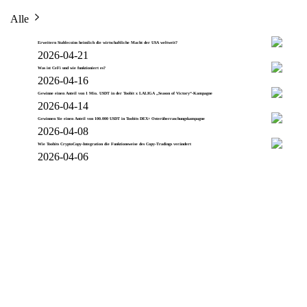
Alle
Erweitern Stablecoins heimlich die wirtschaftliche Macht der USA weltweit?
2026-04-21
Was ist CeFi und wie funktioniert es?
2026-04-16
Gewinne einen Anteil von 1 Mio. USDT in der Toobit x LALIGA „Season of Victory“-Kampagne
2026-04-14
Gewinnen Sie einen Anteil von 100.000 USDT in Toobits DEX+ Osterüberraschungskampagne
2026-04-08
Wie Toobits CryptoCopy-Integration die Funktionsweise des Copy-Tradings verändert
2026-04-06