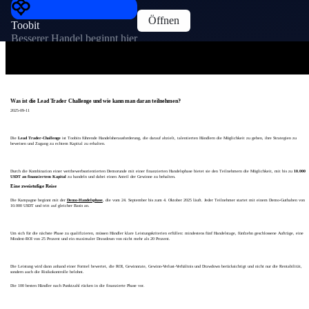
Öffnen
Toobit
Besserer Handel beginnt hier
Was ist die Lead Trader Challenge und wie kann man daran teilnehmen?
2025-09-11
Die
Lead Trader
-Challenge
ist Toobits führende Handelsherausforderung, die darauf abzielt, talentierten Händlern die Möglichkeit zu geben, ihre Strategien zu
beweisen und Zugang zu echtem Kapital zu erhalten.
Durch die Kombination einer wettbewerbsorientierten Demorunde mit einer finanzierten Handelsphase bietet sie den Teilnehmern die Möglichkeit, mit bis zu
10.000
USDT an finanziertem Kapital
zu handeln und dabei einen Anteil der Gewinne zu behalten.
Eine zweistufige Reise
Die Kampagne beginnt mit der
Demo-Handelsphase
, die vom 24. September bis zum 4. Oktober 2025 läuft. Jeder Teilnehmer startet mit einem Demo-Guthaben von
10.000 USDT und tritt auf gleicher Basis an.
Um sich für die nächste Phase zu qualifizieren, müssen Händler klare Leistungskriterien erfüllen: mindestens fünf Handelstage, fünfzehn geschlossene Aufträge, eine
Mindest-ROI von 25 Prozent und ein maximaler Drawdown von nicht mehr als 20 Prozent.
Die Leistung wird dann anhand einer Formel bewertet, die ROI, Gewinnrate, Gewinn-Verlust-Verhältnis und Drawdown berücksichtigt und nicht nur die Rentabilität,
sondern auch die Risikokontrolle belohnt.
Die 100 besten Händler nach Punktzahl rücken in die finanzierte Phase vor.