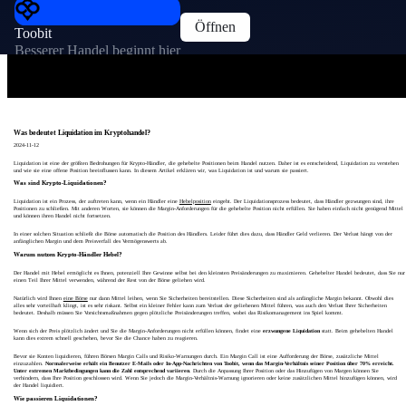
Öffnen
Toobit
Besserer Handel beginnt hier
Was bedeutet Liquidation im Kryptohandel?
2024-11-12
Liquidation ist eine der größten Bedrohungen für Krypto-Händler, die gehebelte Positionen beim Handel nutzen. Daher ist es entscheidend, Liquidation zu verstehen
und wie sie eine offene Position beeinflussen kann. In diesem Artikel erklären wir, was Liquidation ist und warum sie passiert.
Was sind Krypto-Liquidationen?
Liquidation ist ein Prozess, der auftreten kann, wenn ein Händler eine
Hebelposition
eingeht. Der Liquidationsprozess bedeutet, dass Händler gezwungen sind, ihre
Positionen zu schließen. Mit anderen Worten, sie können die Margin-Anforderungen für die gehebelte Position nicht erfüllen. Sie haben einfach nicht genügend Mittel
und können ihren Handel nicht fortsetzen.
In einer solchen Situation schließt die Börse automatisch die Position des Händlers. Leider führt dies dazu, dass Händler Geld verlieren. Der Verlust hängt von der
anfänglichen Margin und dem Preisverfall des Vermögenswerts ab.
Warum nutzen Krypto-Händler Hebel?
Der Handel mit Hebel ermöglicht es Ihnen, potenziell Ihre Gewinne selbst bei den kleinsten Preisänderungen zu maximieren. Gehebelter Handel bedeutet, dass Sie nur
einen Teil Ihrer Mittel verwenden, während der Rest von der Börse geliehen wird.
Natürlich wird Ihnen
eine Börse
nur dann Mittel leihen, wenn Sie Sicherheiten bereitstellen. Diese Sicherheiten sind als anfängliche Margin bekannt. Obwohl dies
alles sehr vorteilhaft klingt, ist es sehr riskant. Selbst ein kleiner Fehler kann zum Verlust der geliehenen Mittel führen, was auch den Verlust Ihrer Sicherheiten
bedeutet. Deshalb müssen Sie Vorsichtsmaßnahmen gegen plötzliche Preisänderungen treffen, wobei das Risikomanagement ins Spiel kommt.
Wenn sich der Preis plötzlich ändert und Sie die Margin-Anforderungen nicht erfüllen können, findet eine
erzwungene Liquidation
statt. Beim gehebelten Handel
kann dies extrem schnell geschehen, bevor Sie die Chance haben zu reagieren.
Bevor sie Konten liquidieren, führen Börsen Margin Calls und Risiko-Warnungen durch. Ein Margin Call ist eine Aufforderung der Börse, zusätzliche Mittel
einzuzahlen.
Normalerweise erhält ein Benutzer E-Mails oder In-App-Nachrichten von Toobit, wenn das Margin-Verhältnis seiner Position über 70% erreicht.
Unter extremen Marktbedingungen kann die Zahl entsprechend variieren
. Durch die Anpassung Ihrer Position oder das Hinzufügen von Margen können Sie
verhindern, dass Ihre Position geschlossen wird. Wenn Sie jedoch die Margin-Verhältnis-Warnung ignorieren oder keine zusätzlichen Mittel hinzufügen können, wird
der Handel liquidiert.
Wie passieren Liquidationen?