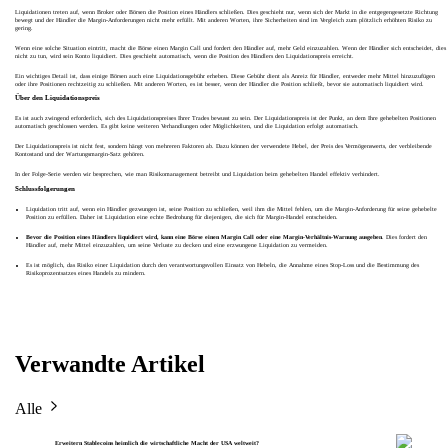
Liquidationen treten auf, wenn Broker oder Börsen die Position eines Händlers schließen. Dies geschieht nur, wenn sich der Markt in die entgegengesetzte Richtung
bewegt und der Händler die Margin-Anforderungen nicht mehr erfüllt. Mit anderen Worten, ihre Sicherheiten sind im Vergleich zum plötzlich erhöhten Risiko zu
gering.
Wenn eine solche Situation eintritt, macht die Börse einen Margin Call und fordert den Händler auf, mehr Geld einzuzahlen. Wenn der Händler sich entscheidet, dies
nicht zu tun, wird sein Konto liquidiert. Dies geschieht automatisch, wenn die Position des Händlers den Liquidationspreis erreicht.
Ein wichtiges Detail ist, dass einige Börsen auch eine Liquidationsgebühr erheben. Diese Gebühr dient als Anreiz für Händler, entweder mehr Mittel hinzuzufügen
oder ihre Positionen rechtzeitig zu schließen. Mit anderen Worten, es ist besser, wenn der Händler die Position schließt, bevor sie automatisch liquidiert wird.
Über den Liquidationspreis
Es ist auch zwingend erforderlich, sich des Liquidationspreises Ihrer Trades bewusst zu sein. Der Liquidationspreis ist der Punkt, an dem Ihre gehebelten Positionen
automatisch geschlossen werden. Es gibt keine weiteren Verhandlungen oder Möglichkeiten, und die Liquidation erfolgt automatisch.
Der Liquidationspreis ist nicht fest, sondern hängt von mehreren Faktoren ab. Dazu können der verwendete Hebel, der Preis des Vermögenswerts, der verbleibende
Kontostand und der Wartungsmargin-Satz gehören.
In der Folge-Serie werden wir besprechen, wie man Risikomanagement betreibt und Liquidation beim gehebelten Handel effektiv verhindert.
Schlussfolgerungen
Liquidation tritt auf, wenn ein Händler gezwungen ist, seine Position zu schließen, weil ihm die Mittel fehlen, um die Margin-Anforderung für seine gehebelte
Position zu erfüllen. Daher ist Liquidation eine echte Bedrohung für diejenigen, die sich für Margin-Handel entscheiden.
Bevor die Position eines Händlers liquidiert wird, kann eine Börse einen Margin Call oder eine Margin-Verhältnis-Warnung ausgeben
. Dies fordert den
Händler auf, mehr Mittel einzuzahlen, um seine Verluste zu decken und eine erzwungene Liquidation zu vermeiden.
Es ist möglich, das Risiko einer Liquidation durch den verantwortungsvollen Einsatz von Hebeln, die Annahme eines Stop-Loss und die Bestimmung des
Risikoprozentsatzes eines Handels zu mindern.
Verwandte Artikel
Alle
Erweitern Stablecoins heimlich die wirtschaftliche Macht der USA weltweit?