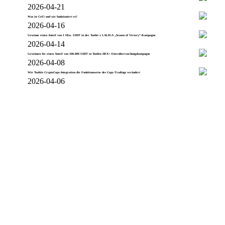
2026-04-21
Was ist CeFi und wie funktioniert es?
2026-04-16
Gewinne einen Anteil von 1 Mio. USDT in der Toobit x LALIGA „Season of Victory“-Kampagne
2026-04-14
Gewinnen Sie einen Anteil von 100.000 USDT in Toobits DEX+ Osterüberraschungskampagne
2026-04-08
Wie Toobits CryptoCopy-Integration die Funktionsweise des Copy-Tradings verändert
2026-04-06