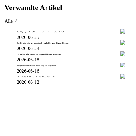
Verwandte Artikel
Alle
Der Zugang zu TradFi wird zu einem strukturellen Vorteil
2026-06-25
Das Kryptorisiko verlagert sich von Fehlern zu blinden Flecken
2026-06-23
Die Fed-Woche könnte das Kryptorisiko neu bestimmen
2026-06-18
Prognosemärkte finden ihren Weg ins Regelwerk
2026-06-16
Wenn Fußball-Tokens auf echte Liquidität treffen
2026-06-12