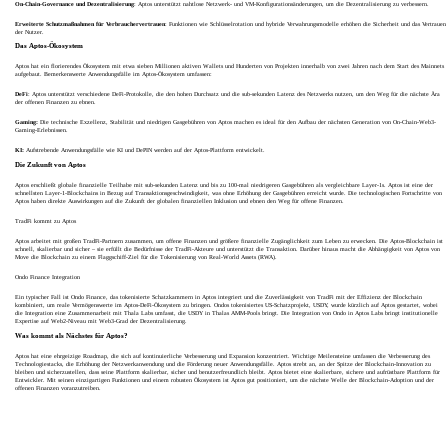
On-Chain-Governance und Dezentralisierung
: Aptos unterstützt nahtlose Netzwerk- und VM-Konfigurationsänderungen, um die Dezentralisierung zu verbessern.
Erweiterte Schutzmaßnahmen für Verbrauchervertrauen
: Funktionen wie Schlüsselrotation und hybride Verwahrungsmodelle erhöhen die Sicherheit und das Vertrauen
der Nutzer.
Das Aptos-Ökosystem
Aptos hat ein florierendes Ökosystem mit etwa sieben Millionen aktiven Wallets und Hunderten von Projekten innerhalb von zwei Jahren nach dem Start des Mainnets
aufgebaut. Bemerkenswerte Anwendungsfälle im Aptos-Ökosystem umfassen:
DeFi
: Aptos unterstützt verschiedene DeFi-Protokolle, die den hohen Durchsatz und die sub-sekunden Latenz des Netzwerks nutzen, um den Weg für die nächste Ära
der offenen Finanzen zu ebnen.
Gaming:
Die technische Exzellenz, Stabilität und niedrigen Gasgebühren von Aptos machen es ideal für den Aufbau der nächsten Generation von On-Chain-Web3-
Gaming-Erlebnissen.
KI:
Aufstrebende Anwendungsfälle wie KI und DePIN werden auf der Aptos-Plattform entwickelt.
Die Zukunft von Aptos
Aptos erschließt globale finanzielle Teilhabe mit sub-sekunden Latenz und bis zu 100-mal niedrigeren Gasgebühren als vergleichbare Layer-1s. Aptos ist eine der
schnellsten Layer-1-Blockchains in Bezug auf Transaktionsgeschwindigkeit, was ohne Erhöhung der Gasgebühren erreicht wurde. Die technologischen Fortschritte von
Aptos haben direkte Auswirkungen auf die Zukunft der globalen finanziellen Inklusion und ebnen den Weg für offene Finanzen.
TradFi kommt zu Aptos
Aptos arbeitet mit großen TradFi-Partnern zusammen, um offene Finanzen und größere finanzielle Zugänglichkeit zum Leben zu erwecken. Die Aptos-Blockchain ist
schnell, skalierbar und sicher – sie erfüllt die Bedürfnisse der TradFi-Akteure und unterstützt die Transaktion. Darüber hinaus macht die Abhängigkeit von Aptos von
Move die Blockchain zu einem Flaggschiff-Ziel für die Tokenisierung von Real-World Assets (RWA).
Ondo Finance Integration
Ein typischer Fall ist Ondo Finance, das tokenisierte Schatzkammern in Aptos integriert und die Zuverlässigkeit von TradFi mit der Effizienz der Blockchain
kombiniert, um reale Vermögenswerte im Aptos-DeFi-Ökosystem zu bringen. Ondos tokenisiertes US-Schatzprojekt, USDY, wurde kürzlich auf Aptos gestartet, wobei
die Integration eine Zusammenarbeit mit Thala Labs umfasst, die USDY in Thalas AMM-Pools bringt. Die Integration von Ondo in Aptos Labs bringt institutionelle
Expertise auf Web2-Niveau mit Web3-Grad der Dezentralisierung.
Was kommt als Nächstes für Aptos?
Aptos hat eine ehrgeizige Roadmap, die sich auf kontinuierliche Verbesserung und Expansion konzentriert. Wichtige Meilensteine umfassen die Verbesserung des
Technologiestacks, die Erhöhung der Netzwerkanwendung und die Förderung neuer Anwendungsfälle. Aptos strebt an, an der Spitze der Blockchain-Innovation zu
bleiben und sicherzustellen, dass seine Plattform skalierbar, sicher und benutzerfreundlich bleibt. Aptos bietet eine skalierbare, sichere und aufrüstbare Plattform für
Entwickler. Mit seinen einzigartigen Funktionen und einem robusten Ökosystem ist Aptos gut positioniert, um die nächste Welle der Blockchain-Adoption und der
offenen Finanzen voranzutreiben.