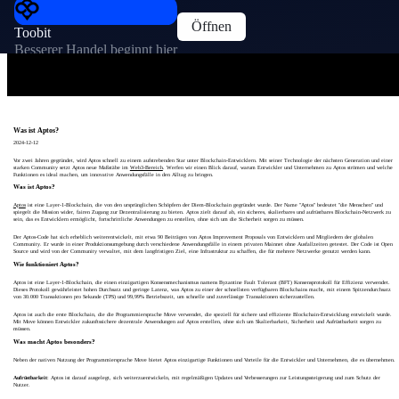
Öffnen
Toobit
Besserer Handel beginnt hier
Was ist Aptos?
2024-12-12
Vor zwei Jahren gegründet, wird Aptos schnell zu einem aufstrebenden Star unter Blockchain-Entwicklern. Mit seiner Technologie der nächsten Generation und einer
starken Community setzt Aptos neue Maßstäbe im
Web3-Bereich
. Werfen wir einen Blick darauf, warum Entwickler und Unternehmen zu Aptos strömen und welche
Funktionen es ideal machen, um innovative Anwendungsfälle in den Alltag zu bringen.
Was ist Aptos?
Aptos
ist eine Layer-1-Blockchain, die von den ursprünglichen Schöpfern der Diem-Blockchain gegründet wurde. Der Name "Aptos" bedeutet "die Menschen" und
spiegelt die Mission wider, fairen Zugang zur Dezentralisierung zu bieten. Aptos zielt darauf ab, ein sicheres, skalierbares und aufrüstbares Blockchain-Netzwerk zu
sein, das es Entwicklern ermöglicht, fortschrittliche Anwendungen zu erstellen, ohne sich um die Sicherheit sorgen zu müssen.
Der Aptos-Code hat sich erheblich weiterentwickelt, mit etwa 90 Beiträgen von Aptos Improvement Proposals von Entwicklern und Mitgliedern der globalen
Community. Er wurde in einer Produktionsumgebung durch verschiedene Anwendungsfälle in einem privaten Mainnet ohne Ausfallzeiten getestet. Der Code ist Open
Source und wird von der Community verwaltet, mit dem langfristigen Ziel, eine Infrastruktur zu schaffen, die für mehrere Netzwerke genutzt werden kann.
Wie funktioniert Aptos?
Aptos ist eine Layer-1-Blockchain, die einen einzigartigen Konsensmechanismus namens Byzantine Fault Tolerant (BFT) Konsensprotokoll für Effizienz verwendet.
Dieses Protokoll gewährleistet hohen Durchsatz und geringe Latenz, was Aptos zu einer der schnellsten verfügbaren Blockchains macht, mit einem Spitzendurchsatz
von 30.000 Transaktionen pro Sekunde (TPS) und 99,99% Betriebszeit, um schnelle und zuverlässige Transaktionen sicherzustellen.
Aptos ist auch die erste Blockchain, die die Programmiersprache Move verwendet, die speziell für sichere und effiziente Blockchain-Entwicklung entwickelt wurde.
Mit Move können Entwickler zukunftssichere dezentrale Anwendungen auf Aptos erstellen, ohne sich um Skalierbarkeit, Sicherheit und Aufrüstbarkeit sorgen zu
müssen.
Was macht Aptos besonders?
Neben der nativen Nutzung der Programmiersprache Move bietet Aptos einzigartige Funktionen und Vorteile für die Entwickler und Unternehmen, die es übernehmen.
Aufrüstbarkeit
: Aptos ist darauf ausgelegt, sich weiterzuentwickeln, mit regelmäßigen Updates und Verbesserungen zur Leistungssteigerung und zum Schutz der
Nutzer.