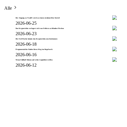
Alle
Der Zugang zu TradFi wird zu einem strukturellen Vorteil
2026-06-25
Das Kryptorisiko verlagert sich von Fehlern zu blinden Flecken
2026-06-23
Die Fed-Woche könnte das Kryptorisiko neu bestimmen
2026-06-18
Prognosemärkte finden ihren Weg ins Regelwerk
2026-06-16
Wenn Fußball-Tokens auf echte Liquidität treffen
2026-06-12