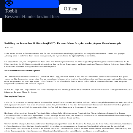
Öffnen
Toobit
Besserer Handel beginnt hier
Enthüllung von Peanut dem Eichhörnchen (PNUT): Ein neuer Meme-Star, der aus der jüngsten Hausse hervorgeht
2024-11-27
In den letzten Monaten sind mehrere Meme-Coins, die über Plattformen wie Pump.fun geprägt wurden, aus einigen bemerkenswerten Gründen viral gegangen.
Allerdings haben es nicht viele dieser viralen Coins geschafft, den Hype um Peanut the Squirrel (PNUT) zu übertreffen.
Ein
Solana
Meme-Coin, der Anfang November dieses Jahres über Pump.fun gestartet wurde, hat PNUT aufgrund tragischer Ereignisse rund um das Haustier, das die
Münze inspirierte, die US-Präsidentschaftswahl, die mit einem Sieg von Donald Trump endete, und Tweets zu diesem Thema von keinem Geringeren als dem Meme-
Coin-Promoter Elon Musk im Kryptomarkt ins Rampenlicht gerückt.
Die Geschichte von Peanut the Squirrel
Vor 7 Jahren fand der Bewohner von Norwalk, Connecticut, Mark Longo, bei einem Besuch in New York ein Eichhörnchen, dessen Mutter von einem Auto getötet
worden war. Herr Longo rettete das verwaiste Tier und zog es in den folgenden Jahren in seinem Haus in Connecticut auf. Peanut genannt, wurde das Eichhörnchen zu
einem Instagram-Star, als Herr Longo begann, Videos davon auf der Social-Media-Plattform zu posten. Ende 2024 hatte Peanut eine beeindruckende Instagram-
Fangemeinde von über 500.000 Followern aufgebaut.
Im Jahr 2023 zogen Herr Longo und seine Frau Daniela nach Upstate New York und gründeten dort ein Tierheim. Natürlich fand auch ihr Lieblingshaustier Peanut ein
Zuhause an der neuen Adresse der Longos.
Das tragische Ereignis
Leider hat der Staat New York strenge Gesetze, die das Halten von Wildtieren in einem Wohnumfeld verbieten. Neben ihrem geliebten Haustier-Eichhörnchen hielten
die Longos auch ein anderes Tier, einen Waschbären namens Fred, in ihrem Haus in New York. Es wurden mehrere Beschwerden über die in ihrem Haus gehaltenen
Wildtiere eingereicht, und Mark Longo geriet ins Visier des New York State Department of Environmental Conservation.
Herr Longo erklärte zunächst, dass er die Tiere in die Natur entlassen habe. Allerdings machte Peanuts ständige Präsenz in Instagram-Posts deutlich, dass das
Eichhörnchen immer noch bei den Longos wohnte. Die DEC verfolgte den Fall weiter, und im Oktober 2024 betraten die Beamten der Behörde das Haus der Longos
auf Grundlage eines Durchsuchungsbefehls und beschlagnahmten beide Haustiere, Peanut und Fred.
Wie von der DEC behauptet, biss Peanut während der Beschlagnahmung der Tiere einen der Beamten. Aus Angst, dass die Tiere Tollwut haben könnten, wurde Peanut
im November eingeschläfert. Das harte Vorgehen der DEC, die ein Team von mindestens sechs Beamten auf das Grundstück schickte, und die anschließende
Euthanasie der Tiere lösten einen Aufschrei in den sozialen Medien aus. Viele Menschen, darunter politische Persönlichkeiten und Prominente, kommentierten, dass
sich die Regierung mit den echten Problemen der Öffentlichkeit beschäftigen sollte, anstatt Haustiere aus Häusern zu beschlagnahmen.