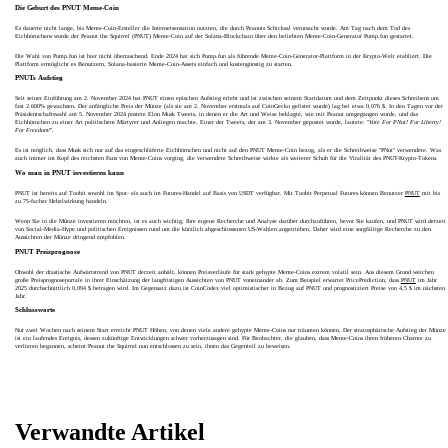
Die Geburt des PNUT Meme-Coin
Es dauerte nicht lange, bis Meme-Coin-Ersteller die Internetsensation nutzten, die durch Peanuts Schicksal verursacht wurde. Am Tag nach dem Tod des
Eichhörnchens wurde der Peanut the Squirrel (PNUT) Meme-Coin auf der Solana-Blockchain über den beliebten Meme-Coin-Generator Pump.fun gestartet.
Die Wahl von Pump.fun ist hier nicht überraschend. Ende 2024 hat sich Pump.fun als führende Meme-Coin-Generator-Plattform in der Krypto-Welt etabliert. Die
Plattform ermöglicht es Benutzern, Solana-basierte Meme-Coin-Assets einfach und kostengünstig zu starten.
PNUTs Aufstieg
Seit seiner Einführung am 2. November 2024 hat PNUT einen epischen Aufstieg erlebt und ist zwischen seinem Startdatum und dem Zeitpunkt dieses Schreibens um
fast 2.600% gewachsen. Der anfängliche Preis der Münze (als sie am 2. November erstmals auf CoinGecko gelistet wurde) lag bei etwa 0,076 $. In den Tagen vor der
Präsidentschaftswahl am 5. November 2024 postete Elon Musk Tweets, in denen er die Art und Weise beklagte, wie mit Peanut umgegangen wurde, und das
Eichhörnchen zu einer Art politischem Märtyrer und Anliegen machte. Einer der Tweets, der am 3. November gepostet wurde, lautete: "
Vote For PNut! For Liberty!
For Freedom!
".
Es ist möglich, dass Musk sich nur auf das eingeschläferte Eichhörnchen und nicht auf den PNUT Meme-Coin bezog, als er die Schreibweise "PNut" verwendete. Was
auch immer im Kopf des reichsten Fans von Meme-Coins vorging, die verwendete Schreibweise wirkte als weiterer Schub für die Viralität des PNUT-Krypto-Tokens.
Wo man in PNUT investieren kann
PNUT ist bereits auf Toobit sowohl im Spot- als auch im Futures-Handel auf Basis von USDT verfügbar. Mit Toobit Perpetual Futures können Benutzer
PNUT
mit bis
zu 75-facher Hebelwirkung handeln.
Wenn Sie in die Münze investieren möchten, ist es auch wichtig, Ihre eigene Recherche und Analyse darüber durchzuführen, bevor Sie kaufen, und PNUT wird derzeit
von Social-Media-Hype und politischen Ereignissen rund um die kürzlich abgeschlossenen US-Wahlen angetrieben. Daher wird eine sorgfältige Recherche zu den
Aussichten der Münze dringend empfohlen.
PNUT Preisprognose
Obwohl der drastische Aufwärtstrend von PNUT derzeit anhält, können Preisverläufe für stark gehypte Meme-Coins extrem volatil sein. Aus diesem Grund weichen
große Preisprognoseportale in ihrer Einschätzung der langfristigen Aussichten von PNUT voneinander ab. Zum Beispiel erwartet PricePrediction, dass
PNUT
im Jahr
2025 durchschnittlich 0,094 $ betragen wird. Im Gegensatz dazu ist CoinCodex viel optimistischer in Bezug auf PNUT und prognostiziert Preise von 4,5 $ im nächsten
Jahr.
Schlussworte
Nur zwei Wochen nach seinem Start erreicht PNUT Höhen, von denen viele andere gehypte Meme-Coins nur träumen können. Der stratosphärische Aufstieg der Münze
ist ein laufendes Ereignis, dessen zukünftige Entwicklungen schwer vorherzusagen sind. Für Beobachter, die glauben, dass Meme-Coins ihren früheren Charme zu
verlieren begannen, scheint Peanut the Squirrel nun entschlossen zu sein, ihnen das Gegenteil zu beweisen.
Verwandte Artikel