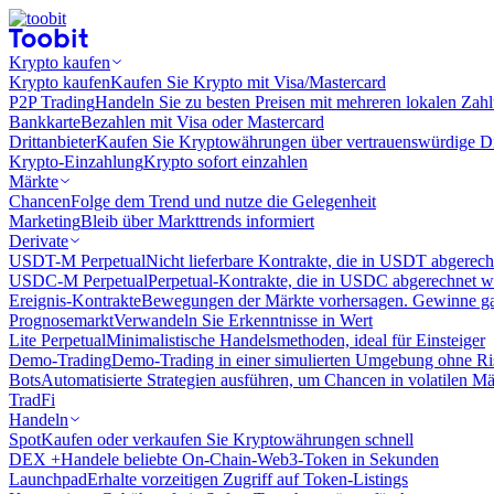
Krypto kaufen
Krypto kaufen
Kaufen Sie Krypto mit Visa/Mastercard
P2P Trading
Handeln Sie zu besten Preisen mit mehreren lokalen Zah
Bankkarte
Bezahlen mit Visa oder Mastercard
Drittanbieter
Kaufen Sie Kryptowährungen über vertrauenswürdige Drit
Krypto-Einzahlung
Krypto sofort einzahlen
Märkte
Chancen
Folge dem Trend und nutze die Gelegenheit
Marketing
Bleib über Markttrends informiert
Derivate
USDT-M Perpetual
Nicht lieferbare Kontrakte, die in USDT abgerec
USDC-M Perpetual
Perpetual-Kontrakte, die in USDC abgerechnet 
Ereignis-Kontrakte
Bewegungen der Märkte vorhersagen. Gewinne gan
Prognosemarkt
Verwandeln Sie Erkenntnisse in Wert
Lite Perpetual
Minimalistische Handelsmethoden, ideal für Einsteiger
Demo-Trading
Demo-Trading in einer simulierten Umgebung ohne Ri
Bots
Automatisierte Strategien ausführen, um Chancen in volatilen M
TradFi
Handeln
Spot
Kaufen oder verkaufen Sie Kryptowährungen schnell
DEX +
Handele beliebte On-Chain-Web3-Token in Sekunden
Launchpad
Erhalte vorzeitigen Zugriff auf Token-Listings