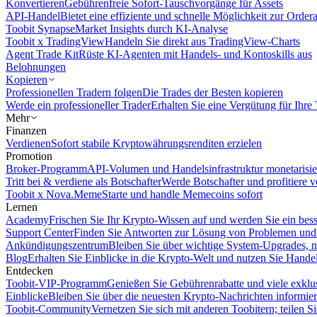
Konvertieren
Gebührenfreie Sofort-Tauschvorgänge für Assets
API-Handel
Bietet eine effiziente und schnelle Möglichkeit zur Orde
Toobit Synapse
Market Insights durch KI-Analyse
Toobit x TradingView
Handeln Sie direkt aus TradingView-Charts
Agent Trade Kit
Rüste KI-Agenten mit Handels- und Kontoskills aus
Belohnungen
Kopieren
Professionellen Tradern folgen
Die Trades der Besten kopieren
Werde ein professioneller Trader
Erhalten Sie eine Vergütung für Ihre
Mehr
Finanzen
Verdienen
Sofort stabile Kryptowährungsrenditen erzielen
Promotion
Broker-Programm
API-Volumen und Handelsinfrastruktur monetarisie
Tritt bei & verdiene als Botschafter
Werde Botschafter und profitiere vo
Toobit x Nova.Meme
Starte und handle Memecoins sofort
Lernen
Academy
Frischen Sie Ihr Krypto-Wissen auf und werden Sie ein bess
Support Center
Finden Sie Antworten zur Lösung von Problemen und n
Ankündigungszentrum
Bleiben Sie über wichtige System-Upgrades, 
Blog
Erhalten Sie Einblicke in die Krypto-Welt und nutzen Sie Hande
Entdecken
Toobit-VIP-Programm
Genießen Sie Gebührenrabatte und viele exkl
Einblicke
Bleiben Sie über die neuesten Krypto-Nachrichten informier
Toobit-Community
Vernetzen Sie sich mit anderen Toobitern; teilen