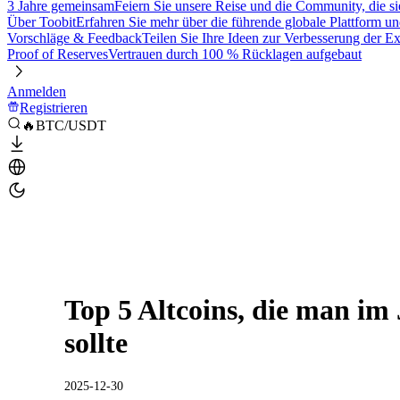
3 Jahre gemeinsam
Feiern Sie unsere Reise und die Community, die si
Über Toobit
Erfahren Sie mehr über die führende globale Plattform un
Vorschläge & Feedback
Teilen Sie Ihre Ideen zur Verbesserung der 
Proof of Reserves
Vertrauen durch 100 % Rücklagen aufgebaut
Anmelden
Registrieren
🔥BTC/USDT
Top 5 Altcoins, die man im
sollte
2025-12-30