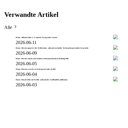
Verwandte Artikel
Alle
Heute: Inflation über 4 % und der Krieg kehrt zurück
2026-06-11
Heute: Bitcoin ignoriert die Waffenruhe, während ein heißer Verbraucherpreisindex bevorsteht
2026-06-09
Heute: Bitcoin rutscht nach heißem Arbeitsmarktschock Richtung 60K
2026-06-05
Heute: Bitcoin erreicht ein Februartief nahe 62.000
2026-06-04
Heute: Bitcoin fällt auf 65.000, während der Golfkonflikt aufflammt
2026-06-03