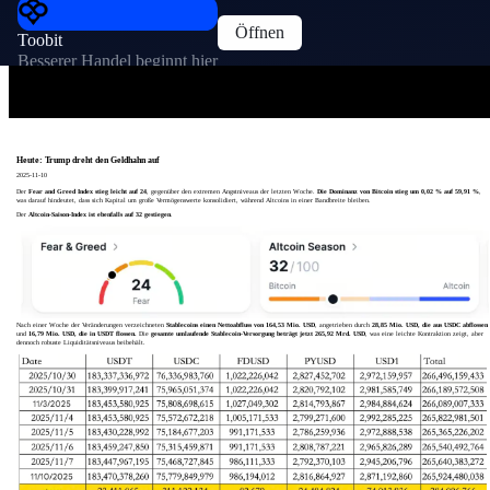
Öffnen
Toobit
Besserer Handel beginnt hier
Heute: Trump dreht den Geldhahn auf
2025-11-10
Der
Fear and Greed Index stieg leicht auf 24
, gegenüber den extremen Angstniveaus der letzten Woche.
Die Dominanz von Bitcoin stieg um 0,02 % auf 59,91 %
,
was darauf hindeutet, dass sich Kapital um große Vermögenswerte konsolidiert, während Altcoins in einer Bandbreite bleiben.
Der
Altcoin-Saison-Index ist ebenfalls auf 32 gestiegen
.
Nach einer Woche der Veränderungen verzeichneten
Stablecoins einen Nettoabfluss von 164,53 Mio. USD
, angetrieben durch
28,85 Mio. USD, die aus USDC abflossen
und
16,79 Mio. USD, die in USDT flossen.
Die
gesamte umlaufende Stablecoin-Versorgung beträgt jetzt 265,92 Mrd. USD
, was eine leichte Kontraktion zeigt, aber
dennoch robuste Liquiditätsniveaus beibehält.