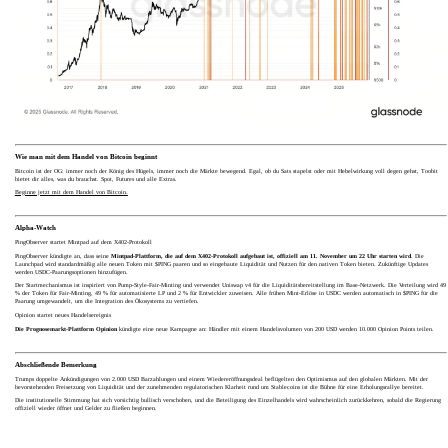
Wie man mit dem Handel von Bitcoin beginnt
Bitcoin ist der OG: immer noch der König des Hügels, immer noch die Märkte bewegend. Egal, ob du Sats stapelst oder mit Hebelwirkung voll degen gehst, Toobit
bietet dir alles, was du brauchst. Spot, Futures und alle Extras.
Beginne jetzt mit dem Handel von Bitcoin.
Alpha-Watch
PingObserver startet Mintpad auf dem X402-Protokoll
PingObserver kündigte an, dass seine
Mintpad-Plattform, die auf dem X402-Protokoll aufgebaut ist, offiziell am 11. November um 22 Uhr starten wird
. Die
Launchpad wird standardmäßig alle neuen Token mit $PING paaren und so eingebaute Liquidität und Nutzen für den nativen Token bieten. Zukünftige Updates
werden USDC-Paarungsoptionen hinzufügen.
Der Startmechanismus ist inspiriert von Pump-Style-Fair-Minting und verwendet Uniswap v4 für die Liquiditätsbereitstellung im Base-Netzwerk. Die Verteilung wird 49
% der Token für Fair-Minting, 49 % für automatisierte LP und 2 % für Entwickler zuweisen. Alle frühen Mint-Erlöse in USDC werden automatisch in $PING für die
Paarung umgewandelt, um die Integration des Ökosystems zu vertiefen.
Opinion startet neues Handelsereignis
Die Prognosemarkt-Plattform Opinion
kündigte eine neue Kampagne an: Händler mit einem Handelsvolumen von 200 USD werden 10.000 Opinion Points teilen.
Abschließende Bemerkung
Trumps doppelte Ankündigungen von 2.000 USD Barzahlungen und einem Wiedereröffnungsdeal beflügelten den Optimismus auf den globalen Märkten. Mit der
bevorstehenden Freisetzung von Liquidität und der zunehmenden regulatorischen Klarheit rund um Stablecoins ist die Bühne für eine Erholungsrallye bereitet.
Die institutionelle Stimmung hat sich vorsichtig bullisch verschoben, und die Beteiligung des Einzelhandels wird wahrscheinlich zurückkehren, sobald die Regierung
offiziell wieder öffnet und Gelder zu fließen beginnen.