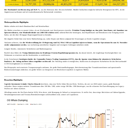
Der Marktanteil von Bitcoin stieg auf 59,91 %
, was die Dominanz über Altcoins beibehält. Händler beobachten mögliche bullische Divergenzen bei BTC, da die
Angstniveaus nachlassen und sich makroökonomische Rückenwinde verstärken.
Makropolitische Highlights
Märkte erholen sich durch Shutdown-Deal und Stimulus-Buzz
Die Märkte erwachten zu neuem Leben, als am Wochenende zwei Katalysatoren eintrafen.
Präsident Trump kündigte an, dass jeder Amerikaner, mit Ausnahme von
Spitzenverdienern, eine Mindestdividende von 2.000 USD erhalten wird
, während Berichte bestätigten, dass Republikaner und Demokraten eine Einigung erzielt
haben, um den über 40-tägigen Regierungsstillstand zu beenden.
Der doppelte Schub löste eine breite Markterholung aus, wobei Krypto und Aktien aufgrund der Erwartungen an frische Liquidität stiegen.
Analysten schätzen, dass
die Wiedereröffnung der US-Regierung rund 54,2 Mrd. USD an Liquidität injizieren könnte, wenn die Operationen bis zum 16. November
wieder aufgenommen werden
, was wochenlang unterdrückte Ausgaben und verzögerte Zahlungen umkehren würde.
Längere Kredite, tokenisierte Sicherheiten und Marktintegration
Parallel dazu führte die
Trump-Administration ein 50-jähriges Festzins-Hypothekenprogramm ein
, das darauf abzielt, die langfristige Erschwinglichkeit von
Wohnraum zu erweitern und die Kreditmärkte zu stabilisieren.
In der Zwischenzeit
bestätigten Insider der Commodity Futures Trading Commission (CFTC), dass die Agentur einen Rahmen für tokenisierte Sicherheiten
finalisiert, der Anfang nächsten Jahres eingeführt werden soll.
Der Vorschlag würde es ermöglichen, Stablecoins als akzeptierte Sicherheiten für den Derivatehandel
in US-Clearinghäusern zu verwenden.
Das Pilotprojekt wird erweiterte Transparenzregeln umfassen, die große Positionsoffenlegungen, Berichterstattung über Transaktionsvolumen und operationelle
Risikoveranstaltungen abdecken; ein großer Schritt zur Integration von Blockchain-Liquidität in regulierte Märkte.
Branchen-Highlights
Capriole Investments Gründer Charles Edwards
berichtete, dass eine Welle früher Bitcoin-Wale, Wallets, die seit vor 2018 inaktiv waren, große Bestände
verkaufen. Daten zeigten mehrere Transaktionen über 100 Mio. USD, wobei einige 500 Mio. USD überstiegen, was die schwerste On-Chain-Bewegung von Legacy-
Wallets seit Jahren markiert.
Allerdings warnte der On-Chain-Analyst Willy Woo davor, jede Bewegung als Verkauf zu interpretieren. Er stellte fest, dass einige Aktivitäten auf Adress-Upgrades,
Verwahrungsrotationen und Treasury-Restrukturierungen zurückzuführen sind, anstatt auf Liquidation.