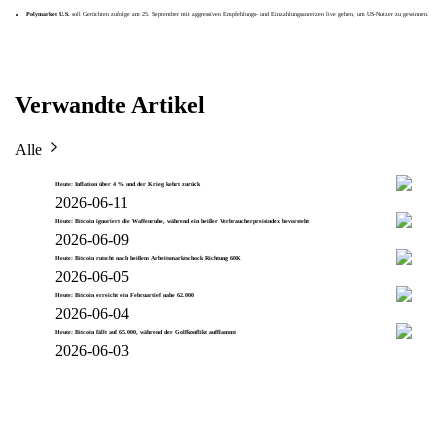
Polymarket
U.S.
soll Gerüchten zufolge am 25. September mit aggressiven Empfehlungs- und Einzahlungsanreizen live gehen, um US-Nutzer zu gewinnen.
Verwandte Artikel
Alle
Heute: Inflation über 4 % und der Krieg kehrt zurück
2026-06-11
Heute: Bitcoin ignoriert die Waffenruhe, während ein heißer Verbraucherpreisindex bevorsteht
2026-06-09
Heute: Bitcoin rutscht nach heißem Arbeitsmarktschock Richtung 60K
2026-06-05
Heute: Bitcoin erreicht ein Februartief nahe 62.000
2026-06-04
Heute: Bitcoin fällt auf 65.000, während der Golfkonflikt aufflammt
2026-06-03