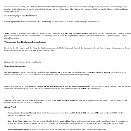
In der Zwischenzeit kündigte die
CFTC ein tokenisiertes Sicherheitenprogramm
an, das es Derivatehändlern ermöglicht, Stablecoins und andere Vermögenswerte
anstelle von Bargeld zu hinterlegen. Es baut auf Pilotprojekten auf, die Anfang dieses Jahres durchgeführt wurden, und lädt bis zum 20. Oktober zu Rückmeldungen
aus der Branche ein.
Marktbewegungen und Institutionen
Fitell Corporation
sicherte sich
100 Mio. USD Finanzierung
, die für eine Solana-basierte Treasury-Strategie vorgesehen sind.
Tether
befindet sich in frühen Gesprächen mit Investoren, um
15–20 Mrd. USD über eine Privatplatzierung
zu beschaffen, was das Unternehmen als eines der größten
privaten Unternehmen der Welt bewerten würde. Die Erhöhung würde etwa
3% des Eigenkapitals
betreffen und wäre ein bedeutendes Liquiditätsereignis, wenn es
abgeschlossen wird.
Wie man mit dem Handel von Bitcoin beginnt
Bitcoin ist der OG – immer noch der König des Hügels, immer noch die Märkte bewegend. Egal, ob Sie Sats stapeln oder mit Hebelwirkung voll degen gehen, Toobit
bietet Ihnen alles, was Sie brauchen. Spot, Futures und alle Extras.
Beginnen Sie jetzt mit dem Handel von Bitcoin.
Branchenschwerpunkte
Der
Aster-Boom
geht weiter. Das tägliche Handelsvolumen überschritt
21,12 Mrd. USD
, mit Einnahmen von
7,04 Mio. USD
in 24 Stunden
, ein Allzeithoch. Das
übertraf Hyperliquid (2,79 Mio. USD) und setzte Aster nur hinter Tether und Circle bei der Gebührengenerierung.
Händler wiesen darauf hin, dass
manuelles Hedging auf leichteren Netzen 2,56 USD pro 10.000 USD Nominalwert
bei aktuellen Volumina einbringt, aber die Margen
schrumpfen, sobald der tägliche Umsatz
28,4 Mrd. USD
überschreitet und ohne Punktfarming bei
38,8 Mrd. USD
verschwindet.
Andernorts explodierte die
BNB Chain Meme-Szene
, mit über
5.700 Token, die in 24 Stunden
auf Four.Meme ausgegeben wurden, neben 17.401 auf Pump.fun und
kleineren Ausbrüchen auf LaunchLab und Believe.
Alpha-Watch
Plasmas nächster Launchpad-Verkauf
öffnet am 25. September, mit einem Preis von
XPL bei 0,35 USD
mit einem
3M-Limit
, zahlbar in GUSD. Händler
erwarten eine Überzeichnung.
Asters dritte Phase endete
, aber Airdrops werden wahrscheinlich der
vierten Phase
folgen, nicht sofort. Punktfarmer werden aufgefordert, ihre Erwartungen zu
senken, mit voraussichtlichen Renditen von nur 1–2x Gebühren, im Wesentlichen Farming-Rabatten, die zurück in leichtere und edgeX-Liquidität fließen.
Stabile Ökosystemstrategien
sind wieder im Spiel, mit KOLs, die aufzeigen, wie man DC-Rollen durch soziale Kampagnen farmt.