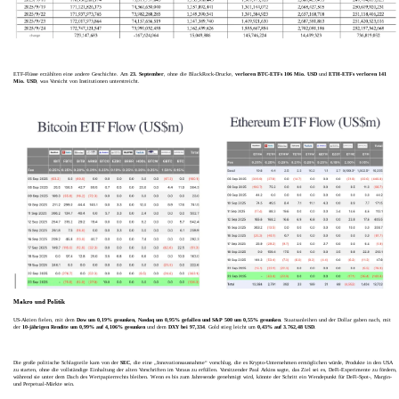
ETF-Flüsse erzählten eine andere Geschichte. Am
23. September
, ohne die BlackRock-Drucke,
verloren BTC-ETFs 106 Mio. USD
und
ETH-ETFs verloren 141
Mio. USD
, was Vorsicht von Institutionen unterstreicht.
Makro und Politik
US-Aktien fielen, mit dem
Dow um 0,19% gesunken, Nasdaq um 0,95% gefallen und S&P 500 um 0,55% gesunken
. Staatsanleihen und der Dollar gaben nach, mit
der
10-jährigen Rendite um 0,99% auf 4,106% gesunken
und dem
DXY bei 97,334
. Gold stieg leicht um
0,43% auf 3.762,48 USD
.
Die große politische Schlagzeile kam von der
SEC
, die eine „Innovationsausnahme“ vorschlug, die es Krypto-Unternehmen ermöglichen würde, Produkte in den USA
zu starten, ohne die vollständige Einhaltung der alten Vorschriften im Voraus zu erfüllen. Vorsitzender Paul Atkins sagte, das Ziel sei es, DeFi-Experimente zu fördern,
während sie unter dem Dach des Wertpapierrechts bleiben. Wenn es bis zum Jahresende genehmigt wird, könnte der Schritt ein Wendepunkt für DeFi-Spot-, Margin-
und Perpetual-Märkte sein.