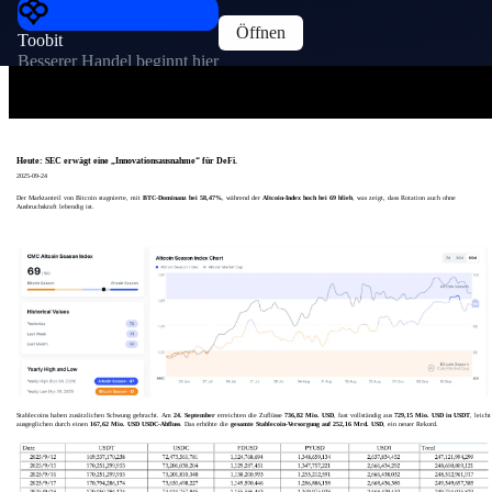
Öffnen
Toobit
Besserer Handel beginnt hier
Heute: SEC erwägt eine „Innovationsausnahme“ für DeFi.
2025-09-24
Der Marktanteil von Bitcoin stagnierte, mit
BTC-Dominanz bei 58,47%
, während der
Altcoin-Index hoch bei 69 blieb
, was zeigt, dass Rotation auch ohne
Ausbruchskraft lebendig ist.
Stablecoins haben zusätzlichen Schwung gebracht. Am
24. September
erreichten die Zuflüsse
736,82 Mio. USD
, fast vollständig aus
729,15 Mio. USD in USDT
, leicht
ausgeglichen durch einen
167,62 Mio. USD USDC-Abfluss
. Das erhöhte die
gesamte Stablecoin-Versorgung auf
252,16 Mrd. USD
, ein neuer Rekord.