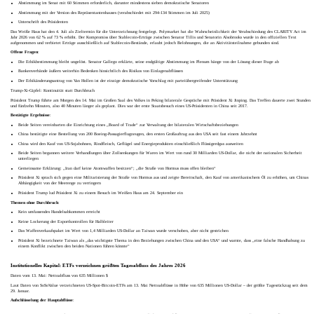
Abstimmung im Senat mit 60 Stimmen erforderlich, darunter mindestens sieben demokratische Senatoren
Abstimmung mit der Version des Repräsentantenhauses (verabschiedet mit 294-134 Stimmen im Juli 2025)
Unterschrift des Präsidenten
Das Weiße Haus hat den 4. Juli als Zieltermin für die Unterzeichnung festgelegt. Polymarket hat die Wahrscheinlichkeit der Verabschiedung des CLARITY Act im
Jahr 2026 von 62 % auf 73 % erhöht. Der Kompromiss über Stablecoin-Erträge zwischen Senator Tillis und Senatorin Alsobrooks wurde in den offiziellen Text
aufgenommen und verbietet Erträge ausschließlich auf Stablecoin-Bestände, erlaubt jedoch Belohnungen, die an Aktivitätsteilnahme gebunden sind.
Offene Fragen
:
Die Ethikbestimmung bleibt ungelöst. Senator Gallego erklärte, seine endgültige Abstimmung im Plenum hänge von der Lösung dieser Frage ab
Bankenverbände äußern weiterhin Bedenken hinsichtlich des Risikos von Einlagenabflüssen
Der Ethikänderungsantrag von Van Hollen ist der einzige demokratische Vorschlag mit parteiübergreifender Unterstützung
Trump-Xi-Gipfel: Kontinuität statt Durchbruch
Präsident Trump führte am Morgen des 14. Mai im Großen Saal des Volkes in Peking bilaterale Gespräche mit Präsident Xi Jinping. Das Treffen dauerte zwei Stunden
und fünfzehn Minuten, also 40 Minuten länger als geplant. Dies war der erste Staatsbesuch eines US-Präsidenten in China seit 2017.
Bestätigte Ergebnisse
:
Beide Seiten vereinbarten die Einrichtung eines „Board of Trade“ zur Verwaltung der bilateralen Wirtschaftsbeziehungen
China bestätigte eine Bestellung von 200 Boeing-Passagierflugzeugen, den ersten Großauftrag aus den USA seit fast einem Jahrzehnt
China wird den Kauf von US-Sojabohnen, Rindfleisch, Geflügel und Energieprodukten einschließlich Flüssigerdgas ausweiten
Beide Seiten begannen weitere Verhandlungen über Zollsenkungen für Waren im Wert von rund 30 Milliarden US-Dollar, die nicht der nationalen Sicherheit
unterliegen
Gemeinsame Erklärung: „Iran darf keine Atomwaffen besitzen“; „die Straße von Hormus muss offen bleiben“
Präsident Xi sprach sich gegen eine Militarisierung der Straße von Hormus aus und zeigte Bereitschaft, den Kauf von amerikanischem Öl zu erhöhen, um Chinas
Abhängigkeit von der Meerenge zu verringern
Präsident Trump lud Präsident Xi zu einem Besuch im Weißen Haus am 24. September ein
Themen ohne Durchbruch
:
Kein umfassendes Handelsabkommen erreicht
Keine Lockerung der Exportkontrollen für Halbleiter
Das Waffenverkaufspaket im Wert von 1,4 Milliarden US-Dollar an Taiwan wurde verschoben, aber nicht gestrichen
Präsident Xi bezeichnete Taiwan als „das wichtigste Thema in den Beziehungen zwischen China und den USA“ und warnte, dass „eine falsche Handhabung zu
einem Konflikt zwischen den beiden Nationen führen könnte“
Institutionelles Kapital: ETFs verzeichnen größten Tagesabfluss des Jahres 2026
Daten vom 13. Mai: Nettoabfluss von 635 Millionen $
Laut Daten von SoSoValue verzeichneten US-Spot-Bitcoin-ETFs am 13. Mai Nettoabflüsse in Höhe von 635 Millionen US-Dollar – der größte Tagesrückzug seit dem
29. Januar.
Aufschlüsselung der Hauptabflüsse
: