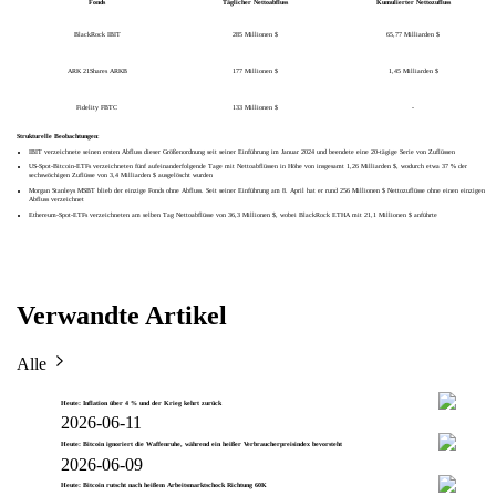
Fonds
Täglicher Nettoabfluss
Kumulierter Nettozufluss
BlackRock IBIT
285 Millionen $
65,77 Milliarden $
ARK 21Shares ARKB
177 Millionen $
1,45 Milliarden $
Fidelity FBTC
133 Millionen $
-
Strukturelle Beobachtungen
:
IBIT verzeichnete seinen ersten Abfluss dieser Größenordnung seit seiner Einführung im Januar 2024 und beendete eine 20-tägige Serie von Zuflüssen
US-Spot-Bitcoin-ETFs verzeichneten fünf aufeinanderfolgende Tage mit Nettoabflüssen in Höhe von insgesamt 1,26 Milliarden $, wodurch etwa 37 % der
sechswöchigen Zuflüsse von 3,4 Milliarden $ ausgelöscht wurden
Morgan Stanleys MSBT blieb der einzige Fonds ohne Abfluss. Seit seiner Einführung am 8. April hat er rund 256 Millionen $ Nettozuflüsse ohne einen einzigen
Abfluss verzeichnet
Ethereum-Spot-ETFs verzeichneten am selben Tag Nettoabflüsse von 36,3 Millionen $, wobei BlackRock ETHA mit 21,1 Millionen $ anführte
Verwandte Artikel
Alle
Heute: Inflation über 4 % und der Krieg kehrt zurück
2026-06-11
Heute: Bitcoin ignoriert die Waffenruhe, während ein heißer Verbraucherpreisindex bevorsteht
2026-06-09
Heute: Bitcoin rutscht nach heißem Arbeitsmarktschock Richtung 60K