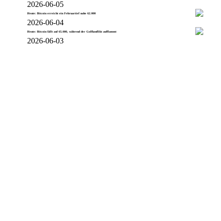
2026-06-05
Heute: Bitcoin erreicht ein Februartief nahe 62.000
2026-06-04
Heute: Bitcoin fällt auf 65.000, während der Golfkonflikt aufflammt
2026-06-03