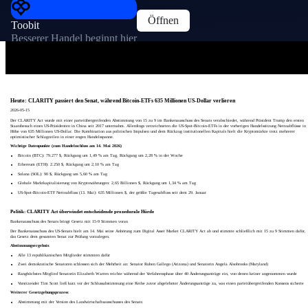
Öffnen
Toobit
Besserer Handel beginnt hier
Heute: CLARITY passiert den Senat, während Bitcoin-ETFs 635 Millionen US-Dollar verlieren
2026-05-15
Der CLARITY Act wurde mit einer parteiübergreifenden Abstimmung von 15 zu 9 im Bankenausschuss des Senats verabschiedet, während Präsident Trump den ersten
Staatsbesuch eines US-Präsidenten in China seit 2017 unternahm. Allerdings verzeichneten die US-Spot-Bitcoin-ETFs in der vorherigen Handelssitzung Nettoabflüsse in
Höhe von 635 Millionen US-Dollar. Die Kombination aus politischen Impulsen und dem Rückzug institutionellen Kapitals hielt die Kryptomärkte trotz mehrerer
optimistischer Schlagzeilen in einer engen Handelsspanne.
Wichtige Datenpunkte (zum Handelsschluss am 14. Mai 2026)
Bitcoin (BTC): 79.277 $, Rückgang um 1,49 % am Tag, Rückgang um 2,28 % in der Woche
Ethereum (ETH): 2.250 $, Rückgang um 2,10 % am Tag
Solana (SOL): 90 $, Rückgang um 5,60 % am Tag
Globale Marktkapitalisierung von Kryptowährungen: 2,65 Billionen $, Rückgang um 1,34 % am Tag
US-Spot-Bitcoin-ETF Nettoabfluss (13. Mai): 635 Millionen $, der größte Tagesabfluss seit dem 29. Januar
Politik: CLARITY Act überwindet entscheidende prozedurale Hürde
Bankenausschuss des Senats bringt Gesetz mit 15-9 Stimmen voran
Der Bankenausschuss des US-Senats hielt am 14. Mai seine Anhörung zum Digital Asset Market CLARITY Act ab und stimmte schließlich mit 15 zu 9 Stimmen dafür,
das Gesetz dem gesamten Senat zur Prüfung vorzulegen.
Abstimmungsergebnis
:
Alle 13 republikanischen Mitglieder stimmten dafür
Zwei demokratische Senatoren schlossen sich der Mehrheit an: Senator Ruben Gallego (Arizona) und Senatorin Angela Alsobrooks (Maryland)
Ranghöchstes Mitglied Senatorin Elizabeth Warren reichte während der Verfahrensphase über 40 Änderungsanträge ein, von denen keiner angenommen wurde
Vorsitzender Tim Scott ließ kurz vor der Schlussabstimmung eine Reihe zuvor abgelehnter Änderungsanträge zu, was einen parteiübergreifenden Konsens sicherte
Weiterer Gesetzgebungsprozess
:
Abstimmung mit der Version des Landwirtschaftsausschusses des Senats