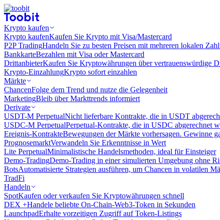
Krypto kaufen
Krypto kaufen
Kaufen Sie Krypto mit Visa/Mastercard
P2P Trading
Handeln Sie zu besten Preisen mit mehreren lokalen Zah
Bankkarte
Bezahlen mit Visa oder Mastercard
Drittanbieter
Kaufen Sie Kryptowährungen über vertrauenswürdige Drit
Krypto-Einzahlung
Krypto sofort einzahlen
Märkte
Chancen
Folge dem Trend und nutze die Gelegenheit
Marketing
Bleib über Markttrends informiert
Derivate
USDT-M Perpetual
Nicht lieferbare Kontrakte, die in USDT abgerec
USDC-M Perpetual
Perpetual-Kontrakte, die in USDC abgerechnet 
Ereignis-Kontrakte
Bewegungen der Märkte vorhersagen. Gewinne gan
Prognosemarkt
Verwandeln Sie Erkenntnisse in Wert
Lite Perpetual
Minimalistische Handelsmethoden, ideal für Einsteiger
Demo-Trading
Demo-Trading in einer simulierten Umgebung ohne Ri
Bots
Automatisierte Strategien ausführen, um Chancen in volatilen M
TradFi
Handeln
Spot
Kaufen oder verkaufen Sie Kryptowährungen schnell
DEX +
Handele beliebte On-Chain-Web3-Token in Sekunden
Launchpad
Erhalte vorzeitigen Zugriff auf Token-Listings