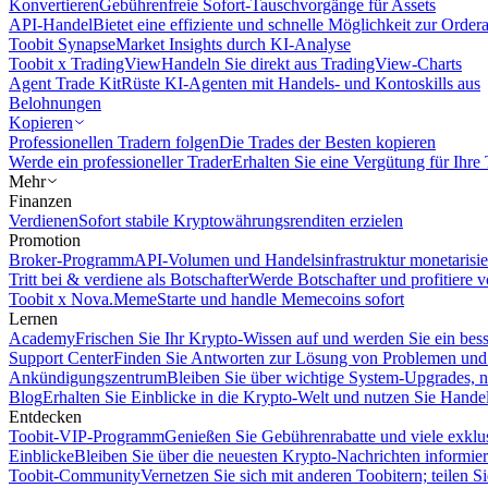
Konvertieren
Gebührenfreie Sofort-Tauschvorgänge für Assets
API-Handel
Bietet eine effiziente und schnelle Möglichkeit zur Orde
Toobit Synapse
Market Insights durch KI-Analyse
Toobit x TradingView
Handeln Sie direkt aus TradingView-Charts
Agent Trade Kit
Rüste KI-Agenten mit Handels- und Kontoskills aus
Belohnungen
Kopieren
Professionellen Tradern folgen
Die Trades der Besten kopieren
Werde ein professioneller Trader
Erhalten Sie eine Vergütung für Ihre
Mehr
Finanzen
Verdienen
Sofort stabile Kryptowährungsrenditen erzielen
Promotion
Broker-Programm
API-Volumen und Handelsinfrastruktur monetarisie
Tritt bei & verdiene als Botschafter
Werde Botschafter und profitiere vo
Toobit x Nova.Meme
Starte und handle Memecoins sofort
Lernen
Academy
Frischen Sie Ihr Krypto-Wissen auf und werden Sie ein bess
Support Center
Finden Sie Antworten zur Lösung von Problemen und n
Ankündigungszentrum
Bleiben Sie über wichtige System-Upgrades, 
Blog
Erhalten Sie Einblicke in die Krypto-Welt und nutzen Sie Hande
Entdecken
Toobit-VIP-Programm
Genießen Sie Gebührenrabatte und viele exkl
Einblicke
Bleiben Sie über die neuesten Krypto-Nachrichten informier
Toobit-Community
Vernetzen Sie sich mit anderen Toobitern; teilen