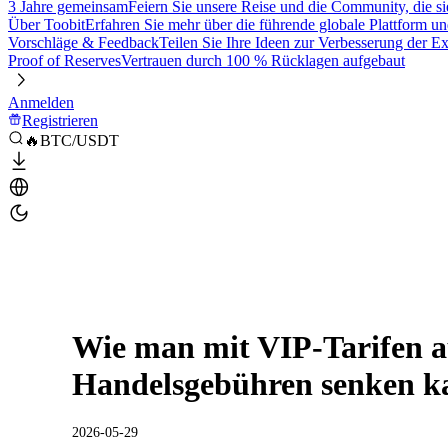
3 Jahre gemeinsam
Feiern Sie unsere Reise und die Community, die si
Über Toobit
Erfahren Sie mehr über die führende globale Plattform un
Vorschläge & Feedback
Teilen Sie Ihre Ideen zur Verbesserung der 
Proof of Reserves
Vertrauen durch 100 % Rücklagen aufgebaut
Anmelden
Registrieren
🔥BTC/USDT
Wie man mit VIP-Tarifen a
Handelsgebühren senken k
2026-05-29