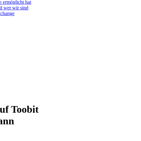
e ermöglicht hat
d wer wir sind
Exchange
uf Toobit
ann