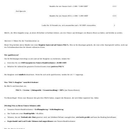
Handeln Sie mit Futures Grid ≥ 2.000 / 5.000 USDT
1/1/1
Ziel-Specials
Handeln Sie mit Futures DCA ≥ 2.000 / 5.000 USDT
1/1/1
Laden Sie 10 Freunde ein, sich anzumelden und ≥ 50 USDT einzuzahlen
2
Tabelle, die Mini-Aufgaben zeigt, an denen Teilnehmer teilnehmen können,
um eine Chance auf Ziehungen von Mystery-Boxen zu haben,
und belohnt zu werden
.
Aktivität 2: Führen Sie die Torschützenliste an
Dieser Weg belohnt aktive Händler mit einer
Rangliste basierend auf Futures P&L%.
Dies ist für diejenigen gedacht, die eine echte Anzeigetafel wollen, nicht nur
ein Teilnahmeabzeichen bei diesem exklusiven Event.
Wie qualifizieren?
Um für Belohnungen berechtigt zu sein und auf der Rangliste zu erscheinen, müssen Sie:
Erreichen Sie ein
USDT-marginiertes Futures-Handelsvolumen ≥ 20.000 USDT
Behalten Sie während des gesamten Eventzeitraums einen
positiven P&L%
Die Rangliste wird
stündlich
aktualisiert. Wenn Sie sich nicht qualifizieren, werden Sie als "--" angezeigt.
Was "P&L%-Rangliste" tatsächlich bedeutet
Ihr P&L% wird berechnet als:
P&L% = Gewinn ÷ (Anfangssaldo + Gesamteinzahlung) × 100%
(nur Futures-Konten).
Tie-Break-Regel: Wenn zwei Benutzer den
gleichen P&L%
haben, rangiert der Benutzer, der sich früher registriert hat, höher.
[Wichtig] Was zu Ihrem Futures-Volumen zählt:
Gesamtes Futures-Handelsvolumen =
Eröffnungsbetrag + Schließungsbetrag
Nur Trades mit einer
Handelsgebühr > 0
zählen
Volumen, das mit
Testfonds oder Boni
generiert wird, um Gebühren/Verluste auszugleichen,
wird nicht gezählt
und kann das Ranking beeinflussen
Kopierhandel und Lead-Trader-Volumen sind ausgeschlossen
vom Futures-Handelsvolumen
Wie der Preispool skaliert