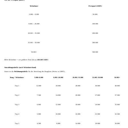
Teilnehmer
Preispool (USDT)
3.000 – 8.000
50.000
8.001 – 20.000
100.000
20.001 – 35.000
200.000
35.001 – 50.000
300.000
50.001+
500.000
Mehr Teilnehmer = ein größerer Pool (bis zu
500.000 USDT
)
Auszahlungstabelle (nach Teilnehmerband)
Unten ist die
Belohnungstabelle
für die Verteilung der Rangliste (Werte in USDT).
Rang / Teilnehmer
3.000–8.000
8.001–20.000
20.001–35.000
35.001–50.000
50.001+
Top 1
12.000
18.000
28.000
30.000
40.000
Top 2
7.500
14.000
20.000
27.000
37.500
Top 3
6.000
12.000
18.000
24.000
35.000
Top 4
5.000
10.000
16.000
21.000
32.500
Top 5
4.500
9.000
14.000
18.000
30.000