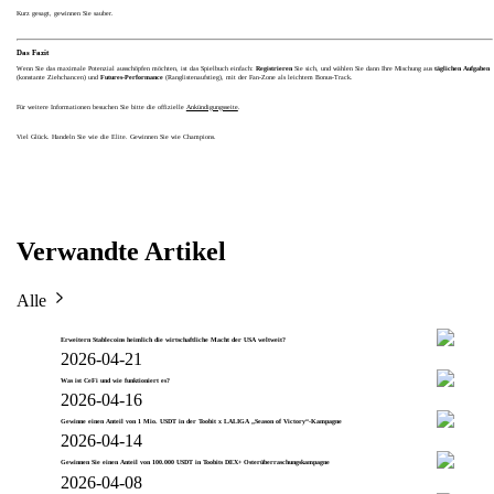
Kurz gesagt, gewinnen Sie sauber.
Das Fazit
Wenn Sie das maximale Potenzial ausschöpfen möchten, ist das Spielbuch einfach:
Registrieren
Sie sich, und wählen Sie dann Ihre Mischung aus
täglichen Aufgaben
(konstante Ziehchancen) und
Futures-Performance
(Ranglistenaufstieg), mit der Fan-Zone als leichtem Bonus-Track.
Für weitere Informationen besuchen Sie bitte die offizielle
Ankündigungsseite
.
Viel Glück. Handeln Sie wie die Elite. Gewinnen Sie wie Champions.
Verwandte Artikel
Alle
Erweitern Stablecoins heimlich die wirtschaftliche Macht der USA weltweit?
2026-04-21
Was ist CeFi und wie funktioniert es?
2026-04-16
Gewinne einen Anteil von 1 Mio. USDT in der Toobit x LALIGA „Season of Victory“-Kampagne
2026-04-14
Gewinnen Sie einen Anteil von 100.000 USDT in Toobits DEX+ Osterüberraschungskampagne
2026-04-08