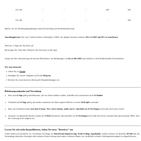
121–150
–
–
–
200
250
151–200
–
–
–
–
100
Tabelle, die die Belohnungsauszahlungen
basierend auf Rang und Teilnehmerband zeigt.
Auszahlungsformat:
Die Top 5 erhalten Preise vollständig in USDT; die übrigen Gewinner erhalten
50% in USDT und 50% in Gutscheinen
.
Aktivität 3: Hype die Fan-Zone auf
Bevorzugen Sie Vibes über Volumen? Die Fan-Zone ist Ihre Spur.
Zeigen Sie Ihre Unterstützung auf sozialen Plattformen, um Belohnungen von
bis zu 200 USDT
und exklusive LALIGA-Merchandise freizuschalten.
Wie man mitmacht:
Gehen Sie zu
Gleam
.
Erledigen Sie soziale Aufgaben auf
X
und
Telegram
.
Reichen Sie einen kreativen Beitrag für Bonusbelohnungen ein.
Belohnungszeitpunkt und Verwaltung
Boni sind
14 Tage
gültig und Positionen, die mit ihnen eröffnet wurden, schließen sich automatisch nach
24 Stunden
Testfonds sind
14 Tage
gültig und werden zusammen mit Ihren eigenen Mitteln in einem
50/50-Split
verwendet
Boni und Testfonds werden
nach dem Prinzip "Wer zuerst kommt, mahlt zuerst" innerhalb von 10 Werktagen
nach Ende des Events verteilt
Gewinner von physischen Preisen werden per
E-Mail
kontaktiert und innerhalb von
21 Werktagen
nach Ende des Events versandt (oder gleichwertige USDT, falls
die Lieferung nicht möglich ist)
Lassen Sie sich nicht disqualifizieren, indem Sie etwas "Kreatives" tun
Toobit behält sich das Recht vor, Teilnehmer für Dinge wie
Batch-Konto-Registrierung, Wash-Trading, Eigenhandel
, mehrere Konten auf derselben
IP/UID
oder die
Verwendung identischer Strategien über mehrere Konten hinweg (und andere verbotene Muster wie wiederholte schnelle Auftragsstornierungen) zu disqualifizieren.