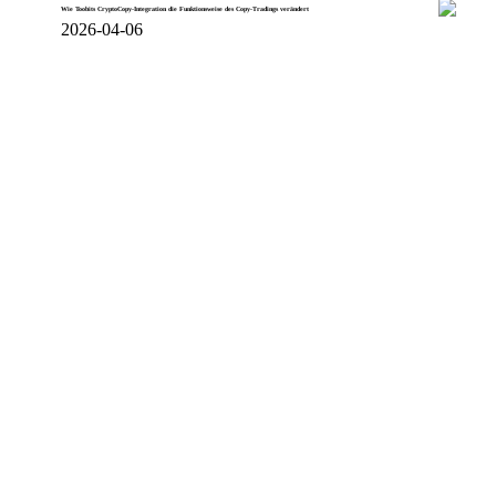
Wie Toobits CryptoCopy-Integration die Funktionsweise des Copy-Tradings verändert
2026-04-06