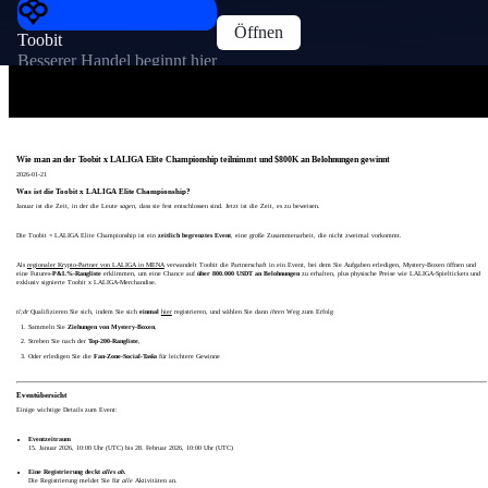
Öffnen
Toobit
Besserer Handel beginnt hier
Wie man an der Toobit x LALIGA Elite Championship teilnimmt und $800K an Belohnungen gewinnt
2026-01-21
Was ist die Toobit x LALIGA Elite Championship?
Januar ist die Zeit, in der die Leute
sagen
, dass sie fest entschlossen sind. Jetzt ist die Zeit, es zu beweisen.
Die Toobit × LALIGA Elite Championship ist ein
zeitlich begrenztes Event
, eine große Zusammenarbeit, die nicht zweimal vorkommt.
Als
regionaler Krypto-Partner von LALIGA in MENA
verwandelt Toobit die Partnerschaft in ein Event, bei dem Sie Aufgaben erledigen, Mystery-Boxen öffnen und
eine Futures-
P&L%-Rangliste
erklimmen, um eine Chance auf
über 800.000 USDT an Belohnungen
zu erhalten, plus physische Preise wie LALIGA-Spieltickets und
exklusiv signierte Toobit x LALIGA-Merchandise.
tl;dr
Qualifizieren Sie sich, indem Sie sich
einmal
hier
registrieren, und wählen Sie dann
ihren
Weg zum Erfolg
Sammeln Sie
Ziehungen von Mystery-Boxen
,
Streben Sie nach der
Top-200-Rangliste
,
Oder erledigen Sie die
Fan-Zone-Social-Tasks
für leichtere Gewinne
Eventübersicht
Einige wichtige Details zum Event:
Eventzeitraum
15. Januar 2026, 10:00 Uhr (UTC) bis 28. Februar 2026, 10:00 Uhr (UTC)
Eine Registrierung deckt
alles ab.
Die Registrierung meldet Sie für
alle
Aktivitäten an.