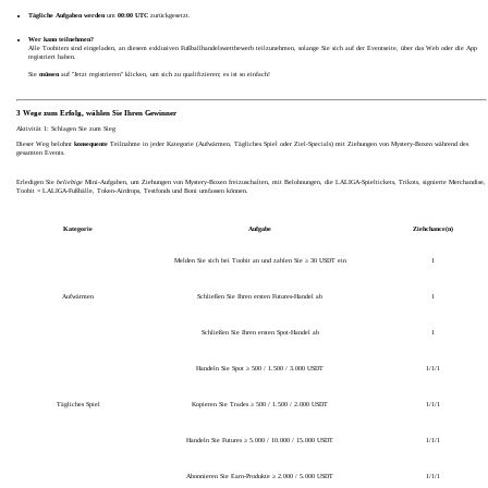
Tägliche Aufgaben werden
um
00:00 UTC
zurückgesetzt.
Wer kann teilnehmen?
Alle Toobiters sind eingeladen, an diesem exklusiven Fußballhandelswettbewerb teilzunehmen, solange Sie sich auf der Eventseite, über das Web oder die App
registriert haben.
Sie
müssen
auf "Jetzt registrieren" klicken, um sich zu qualifizieren; es ist so einfach!
3 Wege zum Erfolg, wählen Sie Ihren Gewinner
Aktivität 1: Schlagen Sie zum Sieg
Dieser Weg belohnt
konsequente
Teilnahme in jeder Kategorie (Aufwärmen, Tägliches Spiel oder Ziel-Specials) mit Ziehungen von Mystery-Boxen während des
gesamten Events.
Erledigen Sie
beliebige
Mini-Aufgaben, um Ziehungen von Mystery-Boxen freizuschalten, mit Belohnungen, die LALIGA-Spieltickets, Trikots, signierte Merchandise,
Toobit × LALIGA-Fußbälle, Token-Airdrops, Testfonds und Boni umfassen können.
Kategorie
Aufgabe
Ziehchance(n)
Melden Sie sich bei Toobit an und zahlen Sie ≥ 30 USDT ein
1
Aufwärmen
Schließen Sie Ihren ersten Futures-Handel ab
1
Schließen Sie Ihren ersten Spot-Handel ab
1
Handeln Sie Spot ≥ 500 / 1.500 / 3.000 USDT
1/1/1
Tägliches Spiel
Kopieren Sie Trades ≥ 500 / 1.500 / 2.000 USDT
1/1/1
Handeln Sie Futures ≥ 5.000 / 10.000 / 15.000 USDT
1/1/1
Abonnieren Sie Earn-Produkte ≥ 2.000 / 5.000 USDT
1/1/1