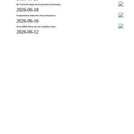
Die Fed-Woche könnte das Kryptorisiko neu bestimmen
2026-06-18
Prognosemärkte finden ihren Weg ins Regelwerk
2026-06-16
Wenn Fußball-Tokens auf echte Liquidität treffen
2026-06-12