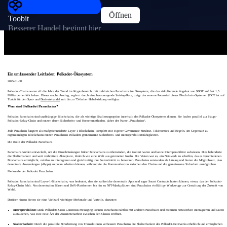
Öffnen
Toobit
Besserer Handel beginnt hier
Ein umfassender Leitfaden: Polkadot-Ökosystem
2025-01-08
Polkadot-Chains waren all die Jahre der Trend im Kryptobereich, mit zahlreichen Parachains im Ökosystem, die das zirkulierende Angebot von $DOT auf fast 1,5
Milliarden erhöht haben. Dieser rasche Anstieg, ergänzt durch eine herausragende Staking-Rate, zeigt das enorme Potenzial dieser Blockchain-Systeme. $DOT ist auf
Toobit für den Spot- und
Derivatehandel
mit bis zu 75-facher Hebelwirkung verfügbar.
Was sind Polkadot Parachains?
Polkadot Parachains sind unabhängige Blockchains, die als wichtige Skalierungsoption innerhalb des Polkadot-Ökosystems dienen. Sie laufen parallel zur Haupt-
Polkadot-Relay-Chain und nutzen deren Sicherheits- und Konsensmethoden, daher der Name „Parachains“.
Jede Parachain fungiert als maßgeschneiderte Layer-1-Blockchain, komplett mit eigener Governance-Struktur, Tokenomics und Regeln. Im Gegensatz zu
eigenständigen Blockchains nutzen Parachains Polkadots gemeinsame Sicherheits- und Interoperabilitätsfähigkeiten.
Die Rolle der Polkadot Parachains
Parachains wurden entwickelt, um die Einschränkungen früher Blockchains zu überwinden, die isoliert waren und keine Interoperabilität aufwiesen. Dies behinderte
die Skalierbarkeit und weit verbreitete Akzeptanz, ähnlich wie eine Welt aus getrennten Inseln. Die Vision war es, ein Netzwerk zu schaffen, das es verschiedenen
Blockchains ermöglicht, nahtlos zu interagieren und gleichzeitig ihre Souveränität zu bewahren. Parachains entstanden als Lösung und bieten die Möglichkeit, dass
dezentrale Anwendungen (dApps) autonom arbeiten können, während sie die Kommunikation zwischen den Chains und die gemeinsame Sicherheit ermöglichen.
Merkmale der Polkadot Parachains
Polkadot Parachains sind Layer-1-Blockchains, was bedeutet, dass sie zahlreiche dezentrale Apps und sogar Smart Contracts hosten können, etwas, das der Polkadot-
Relay-Chain fehlt. Von dezentralen Börsen und DeFi-Plattformen bis hin zu NFT-Marktplätzen sind Parachains vielfältige Werkzeuge zur Gestaltung der Zukunft von
Web3.
Darüber hinaus bieten sie eine Vielzahl wichtiger Merkmale und Vorteile, darunter:
Interoperabilität:
Dank Polkadots Cross-Consensus-Messaging können Parachains nahtlos mit anderen Parachains und externen Netzwerken interagieren und Daten
austauschen, was eine neue Ära der Zusammenarbeit zwischen den Chains eröffnet.
Skalierbarkeit:
Durch die parallele Verarbeitung von Transaktionen verbessern Parachains die Skalierbarkeit des Polkadot-Netzwerks erheblich und ermöglichen