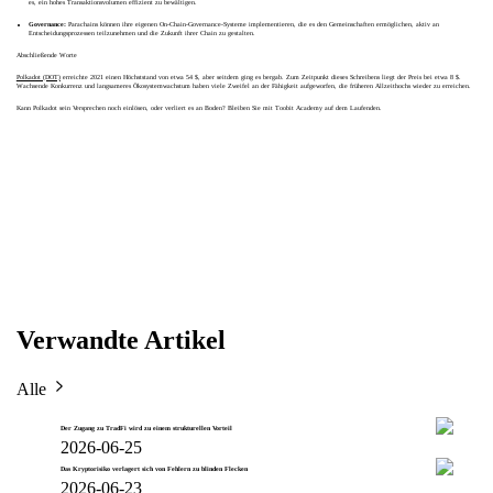
es, ein hohes Transaktionsvolumen effizient zu bewältigen.
Governance:
Parachains können ihre eigenen On-Chain-Governance-Systeme implementieren, die es den Gemeinschaften ermöglichen, aktiv an
Entscheidungsprozessen teilzunehmen und die Zukunft ihrer Chain zu gestalten.
Abschließende Worte
Polkadot (DOT)
erreichte 2021 einen Höchststand von etwa 54 $, aber seitdem ging es bergab. Zum Zeitpunkt dieses Schreibens liegt der Preis bei etwa 8 $.
Wachsende Konkurrenz und langsameres Ökosystemwachstum haben viele Zweifel an der Fähigkeit aufgeworfen, die früheren Allzeithochs wieder zu erreichen.
Kann Polkadot sein Versprechen noch einlösen, oder verliert es an Boden? Bleiben Sie mit Toobit Academy auf dem Laufenden.
Verwandte Artikel
Alle
Der Zugang zu TradFi wird zu einem strukturellen Vorteil
2026-06-25
Das Kryptorisiko verlagert sich von Fehlern zu blinden Flecken
2026-06-23